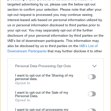
θητείες στον πάγκο των πρωταθλητών Ελλάδας, με
targeted advertising by us, please use the below opt-out
τελευταία το 2017.
section to confirm your selection. Please note that after your
opt-out request is processed you may continue seeing
interest-based ads based on personal information utilized by
Διερωτάται, λοιπόν, το RMC στον μεσότιτλό του: «Ο
us or personal information disclosed to third parties prior to
your opt-out. You may separately opt-out of the further
Κάρλος Κορμπεράν ή ο Τάκης Λεμονής θα τον
disclosure of your personal information by third parties on the
διαδεχθεί;» Και συνεχίζει: «Για τη διάδοχη
IAB’s list of downstream participants. This information may
κατάσταση στον Ολυμπιακό, το όνομα του νεαρού
also be disclosed by us to third parties on the
IAB’s List of
(39 ετών) Ισπανού προπονητή, Κάρλος Κορμπεράν,
Downstream Participants
that may further disclose it to other
third parties.
έρχεται στο προσκήνιο με επιμονή, καθώς και του
Τάκη Λεμονή (62 ετών), πρώην παίκτη και
Please note that this website/app uses one or more Google
Personal Data Processing Opt Outs
services and may gather and store information including but
προπονητή του Ολυμπιακού, όπου έδρασε σε
not limited to your visit or usage behaviour. You may click to
I want to opt-out of the Sharing of my
αρκετές περιπτώσεις ως… πυροσβέστης»!
personal data.
grant or deny consent to Google and its third-party tags to
Opted In
use your data for below specified purposes in below Google
consent section.
I want to opt-out of the Sale of my
Personal Data.
Opted In
I want to opt-out of processing my