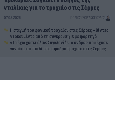
πρόλαβα»: Συγκινεί ο οδηγός της
νταλίκας για το τροχαίο στις Σέρρες
07.08.2026
ΓΙΏΡΓΟΣ ΓΕΩΡΓΑΚΌΠΟΥΛΟΣ
Η στιγμή του φονικού τροχαίου στις Σέρρες - Βίντεο
ντοκουμέντο από τη σύγκρουση ΙΧ με φορτηγό
«Τα έχω χάσει όλα»: Συγκλονίζει ο άνδρας που έχασε
γυναίκα και παιδί στο σφοδρό τροχαίο στις Σέρρες