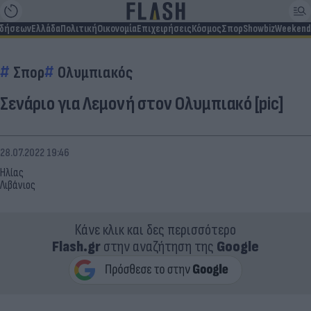
ιδήσεων
Ελλάδα
Πολιτική
Οικονομία
Επιχειρήσεις
Κόσμος
Σπορ
Showbiz
Weekend
Σπορ
Ολυμπιακός
Σενάριο για Λεμονή στον Ολυμπιακό [pic]
28.07.2022 19:46
Ηλίας
Λιβάνιος
Κάνε κλικ και δες περισσότερο
Flash.gr
στην αναζήτηση της
Google