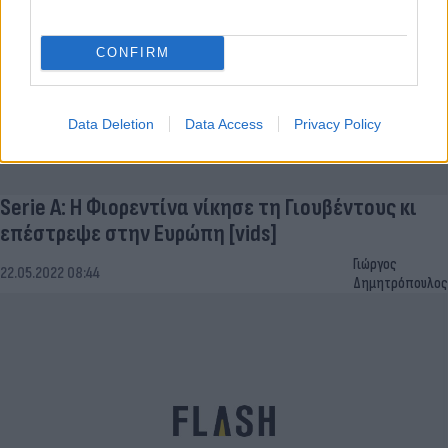
CONFIRM
Data Deletion
Data Access
Privacy Policy
Serie A: Η Φιορεντίνα νίκησε τη Γιουβέντους κι
επέστρεψε στην Ευρώπη [vids]
Γιώργος
22.05.2022 08:44
Δημητρόπουλος