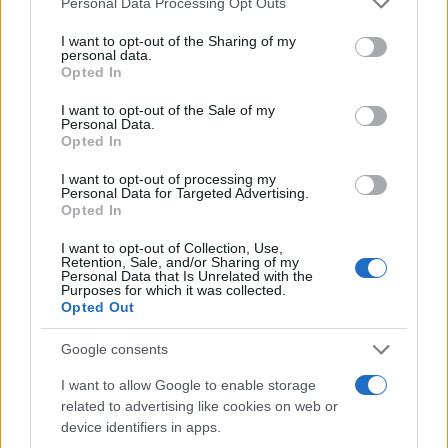
Personal Data Processing Opt Outs
Χρήστος
19.10.2023 10:46
services and may gather and store information including but
Σκούρας
not limited to your visit or usage behaviour. You may click to
I want to opt-out of the Sharing of my
personal data.
grant or deny consent to Google and its third-party tags to
Opted In
use your data for below specified purposes in below Google
consent section.
I want to opt-out of the Sale of my
Personal Data.
Opted In
I want to opt-out of processing my
Personal Data for Targeted Advertising.
Opted In
I want to opt-out of Collection, Use,
Retention, Sale, and/or Sharing of my
Personal Data that Is Unrelated with the
Purposes for which it was collected.
Ιταλικό πρωτάθλημα: Συζήτηση για μεγάλη
Opted Out
αλλαγή στην Serie A
Google consents
Μαρία
08.06.2022 20:47
Ευσταθίου
I want to allow Google to enable storage
related to advertising like cookies on web or
device identifiers in apps.