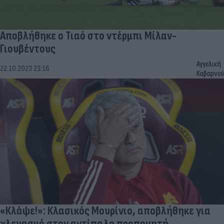
Αποβλήθηκε ο Τιαό στο ντέρμπι Μίλαν-
Γιουβέντους
Αγγελική
22.10.2023 23:16
Καβαρνού
«Κλάψε!»: Κλασικός Μουρίνιο, αποβλήθηκε για
χλευασμό στον αντίπαλο προπονητή