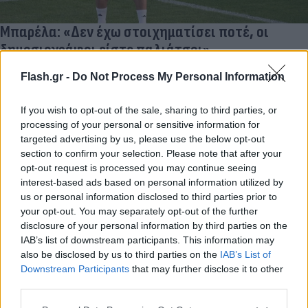
Μπαρέλα: «Δεν έχω στοιχηματίσει ποτέ, οι
δημοσιογράφοι είστε παλιάτσοι»
Χρήστος
Flash.gr -
Do Not Process My Personal Information
20.10.2023 18:52
Σκούρας
If you wish to opt-out of the sale, sharing to third parties, or
processing of your personal or sensitive information for
targeted advertising by us, please use the below opt-out
section to confirm your selection. Please note that after your
opt-out request is processed you may continue seeing
interest-based ads based on personal information utilized by
us or personal information disclosed to third parties prior to
your opt-out. You may separately opt-out of the further
disclosure of your personal information by third parties on the
IAB’s list of downstream participants. This information may
also be disclosed by us to third parties on the
IAB’s List of
Ασυγχώρητος Φατζόλι: «Χρωστάω 3 εκατ. ευρώ
Downstream Participants
that may further disclose it to other
third parties.
σε συμπαίκτες μου λόγω του τζόγου»
Please note that this website/app uses one or more Google