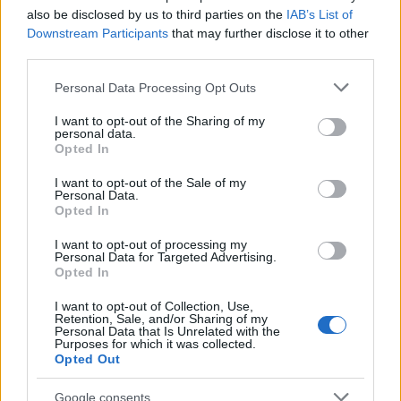
also be disclosed by us to third parties on the
IAB’s List of
Downstream Participants
that may further disclose it to other
third parties.
Please note that this website/app uses one or more Google
Personal Data Processing Opt Outs
services and may gather and store information including but
not limited to your visit or usage behaviour. You may click to
I want to opt-out of the Sharing of my
personal data.
Σεβίλλη: Δύο πρώην γνώριμοι είναι υποψήφιοι
grant or deny consent to Google and its third-party tags to
Opted In
για αντικαταστάτες του Αλμέιδα
use your data for below specified purposes in below Google
consent section.
I want to opt-out of the Sale of my
Η απόλυση του Αλμέιδα φαίνεται ως το πιο πιθανό σενάριο και
Personal Data.
η Σεβίλλη ψάχνει τον διάδοχο του σε δυο πρόσωπα που έχουν
Opted In
ελληνικό παρελθόν.
I want to opt-out of processing my
Personal Data for Targeted Advertising.
Συντακτική
Opted In
23.03.2026 13:36
Ομάδα
Flash.gr
I want to opt-out of Collection, Use,
Retention, Sale, and/or Sharing of my
Personal Data that Is Unrelated with the
Purposes for which it was collected.
Opted Out
Google consents