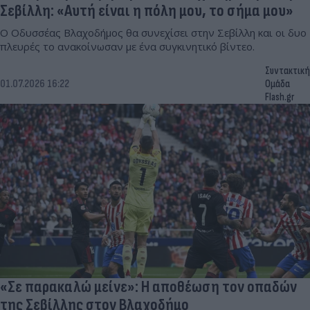
Σεβίλλη: «Αυτή είναι η πόλη μου, το σήμα μου»
Ο Οδυσσέας Βλαχοδήμος θα συνεχίσει στην Σεβίλλη και οι δυο
πλευρές το ανακοίνωσαν με ένα συγκινητικό βίντεο.
Συντακτική
01.07.2026 16:22
Ομάδα
Flash.gr
«Σε παρακαλώ μείνε»: Η αποθέωση τον οπαδών
της Σεβίλλης στον Βλαχοδήμο