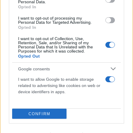
Personal Data.
Συνεχίζεται η μεγάλη έξοδος από την Αθήνα:
Opted In
«Βουλιάζουν» τα λιμάνια - Πληρότητες 100%
στα πλοία
I want to opt-out of processing my
Personal Data for Targeted Advertising.
Opted In
08.08.2026
I want to opt-out of Collection, Use,
Retention, Sale, and/or Sharing of my
Personal Data that Is Unrelated with the
Purposes for which it was collected.
Opted Out
Google consents
I want to allow Google to enable storage
related to advertising like cookies on web or
device identifiers in apps.
CONFIRM
Καιρός: Στα ύψη ο υδράργυρος με 39άρια -
Επικίνδυνο «κοκτέιλ» με μελτέμια, σε Red Code 4