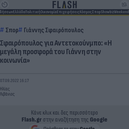
ιδήσεων
Ελλάδα
Πολιτική
Οικονομία
Επιχειρήσεις
Κόσμος
Σπορ
Showbiz
Weekend
Σπορ
Γιάννης Σφαιρόπουλος
Σφαιρόπουλος για Αντετοκούνμπο: «Η
μεγάλη προσφορά του Γιάννη στην
κοινωνία»
07.09.2022 16:17
Ηλίας
Λιβάνιος
Κάνε κλικ και δες περισσότερο
Flash.gr
στην αναζήτηση της
Google