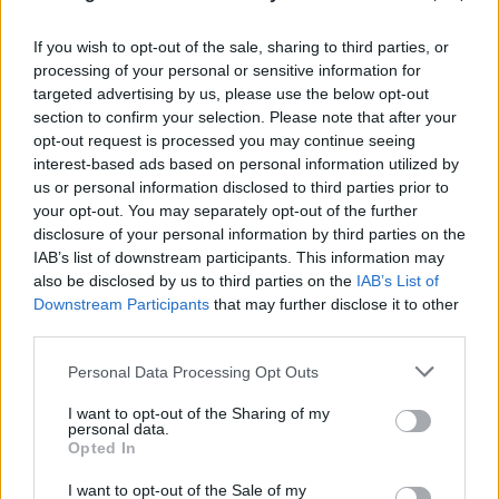
If you wish to opt-out of the sale, sharing to third parties, or
processing of your personal or sensitive information for
Νέο Χωροταξικό για τον Τουρισμό: Ο χάρτης
targeted advertising by us, please use the below opt-out
επενδύσεων, οι περιοχές «υπό πίεση» και οι νέοι
section to confirm your selection. Please note that after your
κανόνες
opt-out request is processed you may continue seeing
interest-based ads based on personal information utilized by
08.08.2026
us or personal information disclosed to third parties prior to
your opt-out. You may separately opt-out of the further
disclosure of your personal information by third parties on the
IAB’s list of downstream participants. This information may
also be disclosed by us to third parties on the
IAB’s List of
Downstream Participants
that may further disclose it to other
third parties.
Please note that this website/app uses one or more Google
Personal Data Processing Opt Outs
services and may gather and store information including but
not limited to your visit or usage behaviour. You may click to
I want to opt-out of the Sharing of my
personal data.
grant or deny consent to Google and its third-party tags to
Opted In
use your data for below specified purposes in below Google
consent section.
I want to opt-out of the Sale of my