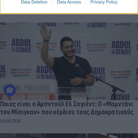
περιοχές
Data Deletion
Data Access
Privacy Policy
08.08.2026
Ποιος είναι ο Αμπντούλ Ελ Σαγιέντ: Ο «Μαμντάνι
του Μίσιγκαν» που κέρδισε τους Δημοκρατικούς
08.08.2026