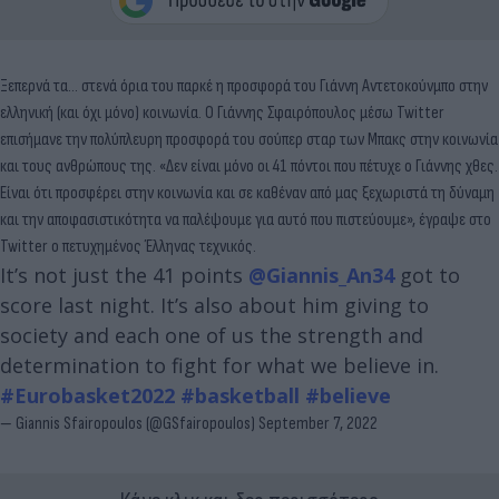
Ξεπερνά τα… στενά όρια του παρκέ η προσφορά του Γιάννη Αντετοκούνμπο στην
ελληνική (και όχι μόνο) κοινωνία. Ο Γιάννης Σφαιρόπουλος μέσω Twitter
επισήμανε την πολύπλευρη προσφορά του σούπερ σταρ των Μπακς στην κοινωνία
και τους ανθρώπους της. «Δεν είναι μόνο οι 41 πόντοι που πέτυχε ο Γιάννης χθες.
Είναι ότι προσφέρει στην κοινωνία και σε καθέναν από μας ξεχωριστά τη δύναμη
και την αποφασιστικότητα να παλέψουμε για αυτό που πιστεύουμε», έγραψε στο
Twitter ο πετυχημένος Έλληνας τεχνικός.
It’s not just the 41 points
@Giannis_An34
got to
score last night. It’s also about him giving to
society and each one of us the strength and
determination to fight for what we believe in.
#Eurobasket2022
#basketball
#believe
— Giannis Sfairopoulos (@GSfairopoulos)
September 7, 2022