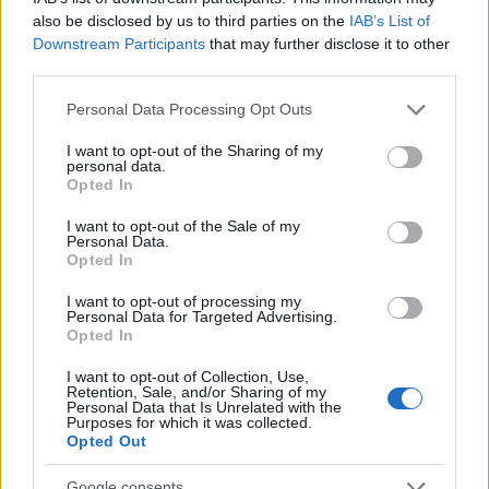
δίνει την ευκαιρία να πετάξετε ανάμεσα σε μερικές
also be disclosed by us to third parties on the
IAB’s List of
Downstream Participants
that may further disclose it to other
από αυτές τις ρωγμές σε ένα κινούμενο σχέδιο
third parties.
(animation) που δημιουργήθηκε με τη
συγκέντρωση των δεδομένων που συλλέχθηκαν
Please note that this website/app uses one or more Google
Personal Data Processing Opt Outs
services and may gather and store information including but
από 8 από τις πλησιέστερες πτήσεις που έγιναν
not limited to your visit or usage behaviour. You may click to
I want to opt-out of the Sharing of my
από το Mars Express πάνω από την περιοχή.
personal data.
grant or deny consent to Google and its third-party tags to
Opted In
use your data for below specified purposes in below Google
consent section.
I want to opt-out of the Sale of my
Personal Data.
Opted In
I want to opt-out of processing my
Personal Data for Targeted Advertising.
Opted In
I want to opt-out of Collection, Use,
Retention, Sale, and/or Sharing of my
Personal Data that Is Unrelated with the
Purposes for which it was collected.
Opted Out
Google consents