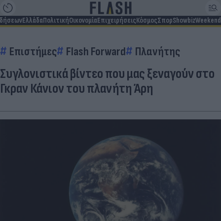
ιδήσεων
Ελλάδα
Πολιτική
Οικονομία
Επιχειρήσεις
Κόσμος
Σπορ
Showbiz
Weekend
Επιστήμες
Flash Forward
Πλανήτης
Συγλονιστικά βίντεο που μας ξεναγούν στο
Γκραν Κάνιον του πλανήτη Άρη