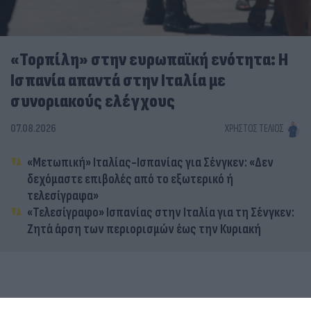
«Τορπίλη» στην ευρωπαϊκή ενότητα: Η
Ισπανία απαντά στην Ιταλία με
συνοριακούς ελέγχους
07.08.2026
ΧΡΉΣΤΟΣ ΤΈΛΙΟΣ
«Μετωπική» Ιταλίας-Ισπανίας για Σένγκεν: «Δεν
δεχόμαστε επιβολές από το εξωτερικό ή
τελεσίγραφα»
«Τελεσίγραφο» Ισπανίας στην Ιταλία για τη Σένγκεν:
Ζητά άρση των περιορισμών έως την Κυριακή