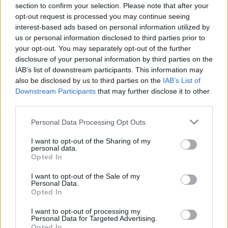
section to confirm your selection. Please note that after your
Τροχαίο στην Πέτρου Ράλλη: Σύγκρουση
opt-out request is processed you may continue seeing
interest-based ads based on personal information utilized by
οχημάτων με έναν τραυματία
us or personal information disclosed to third parties prior to
Συντακτική
your opt-out. You may separately opt-out of the further
09.12.2023 08:58
Ομάδα
disclosure of your personal information by third parties on the
Flash.gr
IAB’s list of downstream participants. This information may
also be disclosed by us to third parties on the
IAB’s List of
Downstream Participants
that may further disclose it to other
third parties.
Please note that this website/app uses one or more Google
Personal Data Processing Opt Outs
services and may gather and store information including but
not limited to your visit or usage behaviour. You may click to
I want to opt-out of the Sharing of my
personal data.
grant or deny consent to Google and its third-party tags to
Opted In
use your data for below specified purposes in below Google
consent section.
I want to opt-out of the Sale of my
Personal Data.
Opted In
Μετωπική λεωφορείου με ΙΧ στον Πειραιά - Δύο
I want to opt-out of processing my
τραυματίες
Personal Data for Targeted Advertising.
Opted In