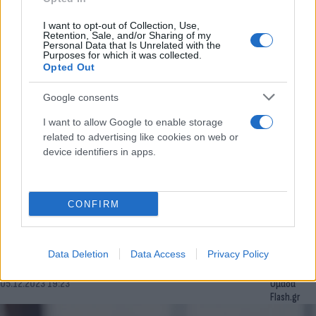
Συντακτική
07.12.2023 07:04
Ομάδα
I want to opt-out of Collection, Use,
Retention, Sale, and/or Sharing of my
Flash.gr
Personal Data that Is Unrelated with the
Purposes for which it was collected.
Opted Out
Google consents
I want to allow Google to enable storage
related to advertising like cookies on web or
device identifiers in apps.
CONFIRM
Τραγωδία στην Πιερία -Σφοδρή μετωπική
σύγκρουση με 2 νεκρούς
Data Deletion
Data Access
Privacy Policy
Συντακτική
05.12.2023 19:23
Ομάδα
Flash.gr