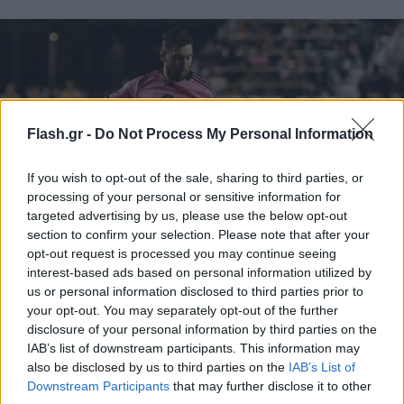
Flash.gr -
Do Not Process My Personal Information
If you wish to opt-out of the sale, sharing to third parties, or
processing of your personal or sensitive information for
targeted advertising by us, please use the below opt-out
section to confirm your selection. Please note that after your
Παγκόσμιο Συλλόγων: Οι ώρες και τα κανάλια των
opt-out request is processed you may continue seeing
interest-based ads based on personal information utilized by
αποψινών αναμετρήσεων και τα πρώτα ζευγάρια
us or personal information disclosed to third parties prior to
των «16»
your opt-out. You may separately opt-out of the further
disclosure of your personal information by third parties on the
Το κανάλι και οι ώρες των σημερινών αγώνων του Παγκοσμίου
IAB’s list of downstream participants. This information may
Κυπέλλου Συλλόγων, με μεγάλες δυνάμεις του ποδοσφαίρου
also be disclosed by us to third parties on the
IAB’s List of
στο πρόγραμμα.
Downstream Participants
that may further disclose it to other
Συντακτική