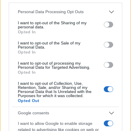
third parties.
24.06.2025 08:36
Ομάδα
Flash.gr
Please note that this website/app uses one or more Google
Personal Data Processing Opt Outs
services and may gather and store information including but
not limited to your visit or usage behaviour. You may click to
I want to opt-out of the Sharing of my
personal data.
grant or deny consent to Google and its third-party tags to
Opted In
use your data for below specified purposes in below Google
consent section.
I want to opt-out of the Sale of my
Personal Data.
Opted In
I want to opt-out of processing my
Personal Data for Targeted Advertising.
Opted In
I want to opt-out of Collection, Use,
Retention, Sale, and/or Sharing of my
Οι ώρες και τα κανάλια τα ματς των Παρί,
Personal Data that Is Unrelated with the
Purposes for which it was collected.
Ατλέτικο και Ίντερ Μαϊάμι για το Παγκόσμιο
Opted Out
Κύπελλο Συλλόγων
Google consents
Οι ώρες και τα κανάλια των τεσσάρων αναμετρήσεων για την
3η αγωνιστική του 1ου και του 2ου ομίλου του Παγκοσμίου
I want to allow Google to enable storage
Κυπέλλου Συλλόγων.
related to advertising like cookies on web or