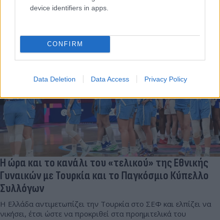
device identifiers in apps.
Συντακτική
23.06.2025 09:03
Ομάδα
Flash.gr
CONFIRM
Data Deletion
Data Access
Privacy Policy
Η ώρα και το κανάλι του «τελικού» της Εθνικής
Γυναικών με Τουρκία και το Παγκόσμιο Κύπελλο
Συλλόγων
Η Ελλάδα αντιμετωπίζει την Τουρκία στο ΣΕΦ και ελπίζει να
νικήσει, έτσι ώστε να προκριθεί στα προημιτελικά του