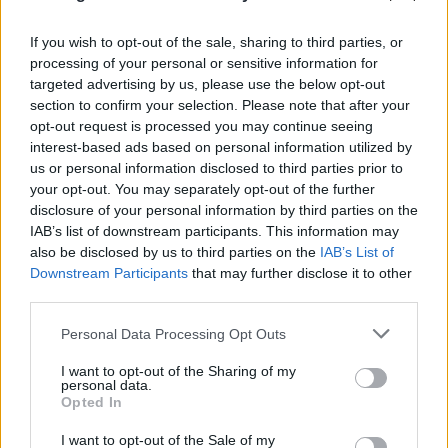
If you wish to opt-out of the sale, sharing to third parties, or
Το τέλος στελεχών του ΣΚΑΪ: Το χρονικό ενός
processing of your personal or sensitive information for
προαναγγελθέντος «θανάτου» με σφραγίδα Γιάννη
targeted advertising by us, please use the below opt-out
Αλαφούζου
section to confirm your selection. Please note that after your
opt-out request is processed you may continue seeing
07.08.2026
ΧΡΊΣΛΑ ΓΕΩΡΓΑΚΟΠΟΎΛΟΥ
interest-based ads based on personal information utilized by
us or personal information disclosed to third parties prior to
your opt-out. You may separately opt-out of the further
disclosure of your personal information by third parties on the
IAB’s list of downstream participants. This information may
also be disclosed by us to third parties on the
IAB’s List of
Downstream Participants
that may further disclose it to other
third parties.
Please note that this website/app uses one or more Google
Personal Data Processing Opt Outs
services and may gather and store information including but
not limited to your visit or usage behaviour. You may click to
I want to opt-out of the Sharing of my
personal data.
grant or deny consent to Google and its third-party tags to
Opted In
use your data for below specified purposes in below Google
consent section.
I want to opt-out of the Sale of my