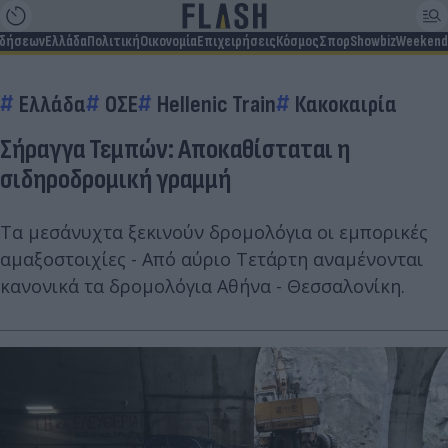
ιδήσεων
Ελλάδα
Πολιτική
Οικονομία
Επιχειρήσεις
Κόσμος
Σπορ
Showbiz
Weekend
Ελλάδα
ΟΣΕ
Hellenic Train
Κακοκαιρία
Σήραγγα Τεμπών: Αποκαθίσταται η
σιδηροδρομική γραμμή
Τα μεσάνυχτα ξεκινούν δρομολόγια οι εμπορικές
αμαξοστοιχίες - Από αύριο Τετάρτη αναμένονται
κανονικά τα δρομολόγια Αθήνα - Θεσσαλονίκη.