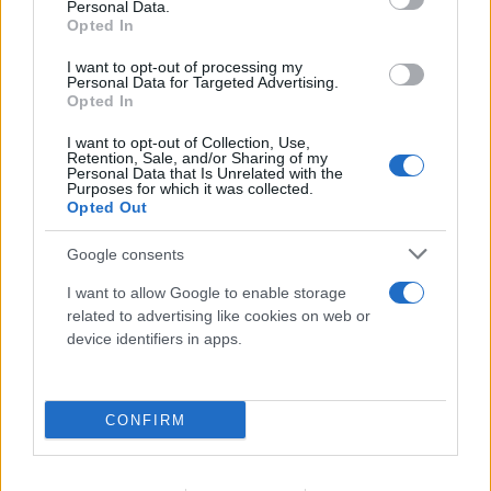
Personal Data.
Opted In
I want to opt-out of processing my
Personal Data for Targeted Advertising.
Opted In
I want to opt-out of Collection, Use,
Retention, Sale, and/or Sharing of my
Personal Data that Is Unrelated with the
Purposes for which it was collected.
Opted Out
Συγκλονιστικό βίντεο στον Κουβαρά:
Google consents
Αστυνομικοί απομακρύνουν ηλικιωμένη από
I want to allow Google to enable storage
τη φωτιά
related to advertising like cookies on web or
device identifiers in apps.
10.08.2026
CONFIRM