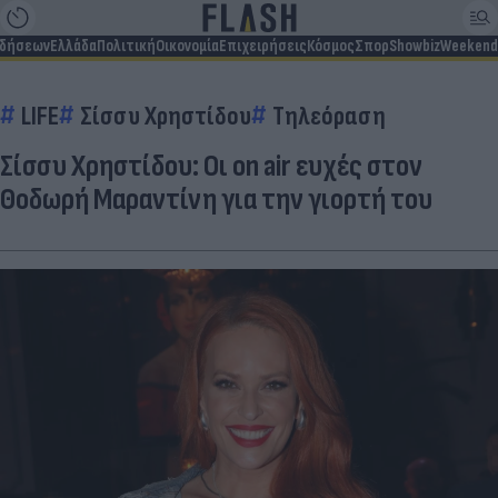
ιδήσεων
Ελλάδα
Πολιτική
Οικονομία
Επιχειρήσεις
Κόσμος
Σπορ
Showbiz
Weekend
LIFE
Σίσσυ Χρηστίδου
Τηλεόραση
Σίσσυ Χρηστίδου: Οι on air ευχές στον
Θοδωρή Μαραντίνη για την γιορτή του