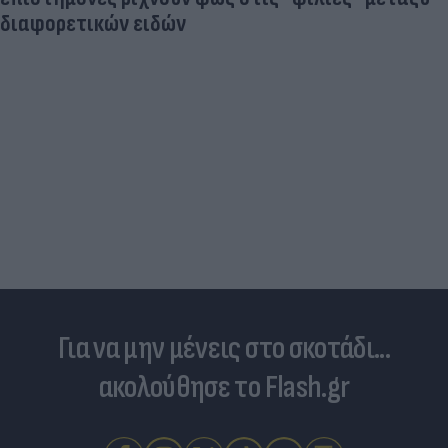
Στη «δίνη» του υπερτουρισμού τα Κουφονήσια:
Από «απάτητος» παράδεισος σε... κοσμοπολίτικο
νησί
Για να μην μένεις στο σκοτάδι...
ακολούθησε το Flash.gr