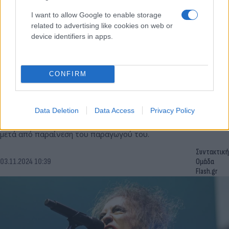
I want to allow Google to enable storage
related to advertising like cookies on web or
device identifiers in apps.
CONFIRM
Τα είπε όλα ο Γιώργος Σαμπάνης: Το «κανείς δεν
ξέρει» για την Αρβανιτάκη και ο «έκπτωτος
άγγελος»
Data Deletion
Data Access
Privacy Policy
Για ποιον το είχε γράψει και γιατί τελικά το ερμήνευσε ο ίδιος,
μετά από παραίνεση του παραγωγού του.
Συντακτική
03.11.2024 10:39
Ομάδα
Flash.gr