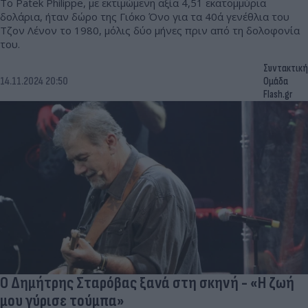
Το Patek Philippe, με εκτιμώμενη αξία 4,51 εκατομμύρια
δολάρια, ήταν δώρο της Γιόκο Όνο για τα 40ά γενέθλια του
Τζον Λένον το 1980, μόλις δύο μήνες πριν από τη δολοφονία
του.
Συντακτική
14.11.2024 20:50
Ομάδα
Flash.gr
Ο Δημήτρης Σταρόβας ξανά στη σκηνή - «Η ζωή
μου γύρισε τούμπα»