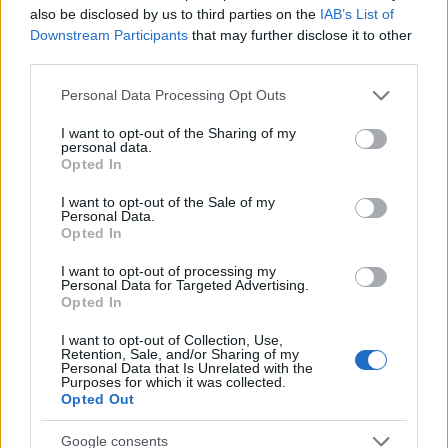
also be disclosed by us to third parties on the
IAB’s List of
Downstream Participants
that may further disclose it to other
third parties.
Please note that this website/app uses one or more Google
Personal Data Processing Opt Outs
services and may gather and store information including but
not limited to your visit or usage behaviour. You may click to
I want to opt-out of the Sharing of my
personal data.
grant or deny consent to Google and its third-party tags to
Αμερικανικές εκλογές: Ο Μικ Τζάγκερ στο πλευρό
Opted In
use your data for below specified purposes in below Google
της Κάμαλα Χάρις - «Μην ξεχάσετε να ψηφίσετε»
consent section.
I want to opt-out of the Sale of my
Personal Data.
Μπορεί ο ίδιος να μην έχει δικαίωμα ψήφου στις αμερικανικές
Opted In
εκλογές, ωστόσο φρόντισε να στείλει μήνυμα στήριξης στην
αντιπρόεδρο των ΗΠΑ, μέσω Instagram.
I want to opt-out of processing my
Personal Data for Targeted Advertising.
Συντακτική
Opted In
05.11.2024 09:56
Ομάδα
Flash.gr
I want to opt-out of Collection, Use,
Retention, Sale, and/or Sharing of my
Personal Data that Is Unrelated with the
Purposes for which it was collected.
Opted Out
Google consents