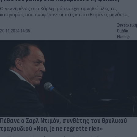
Ο γεννημένος στο Χάρλεμ ράπερ έχει αρνηθεί όλες τις
κατηγορίες που αναφέρονται στις κατατεθειμένες μηνύσεις.
Συντακτική
20.11.2024 14:35
Ομάδα
Flash.gr
Πέθανε ο Σαρλ Ντιμόν, συνθέτης του θρυλικού
τραγουδιού «Non, je ne regrette rien»