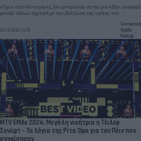
«Πριν από πέντε μήνες δεν μπορούσα να πω μια λέξη» ανέφερε
μεταξύ άλλων σχετικά με την βελτίωση της υγείας του
Συντακτική
14.11.2024 11:25
Ομάδα
Flash.gr
MTV EMAs 2024: Μεγάλη νικήτρια η Τέιλορ
Σουίφτ - Τα λόγια της Ρίτα Όρα για τον Πέιν που
συγκίνησαν