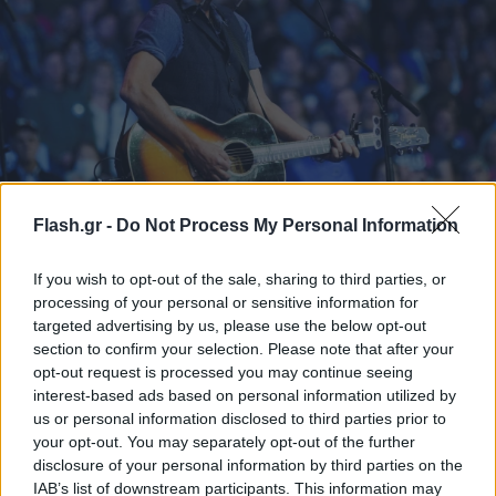
Η «μάχιμη προσευχή» του Μπρους Σπρίνγκστιν
Flash.gr -
Do Not Process My Personal Information
μία μέρα μετά το θρίαμβο Τραμπ
«Αυτή είναι μια μαχητική προσευχή για τη χώρα μου», είπε
If you wish to opt-out of the sale, sharing to third parties, or
ξεκινώντας τη συναυλία του στο Τορόντο.
processing of your personal or sensitive information for
targeted advertising by us, please use the below opt-out
Συντακτική
07.11.2024 14:58
section to confirm your selection. Please note that after your
Ομάδα
Flash.gr
opt-out request is processed you may continue seeing
interest-based ads based on personal information utilized by
us or personal information disclosed to third parties prior to
your opt-out. You may separately opt-out of the further
disclosure of your personal information by third parties on the
IAB’s list of downstream participants. This information may