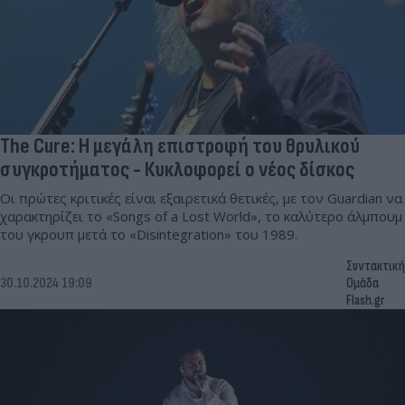
The Cure: Η μεγάλη επιστροφή του θρυλικού
συγκροτήματος - Κυκλοφορεί ο νέος δίσκος
Οι πρώτες κριτικές είναι εξαιρετικά θετικές, με τον Guardian να
χαρακτηρίζει το «Songs of a Lost World», το καλύτερο άλμπουμ
του γκρουπ μετά το «Disintegration» του 1989.
Συντακτική
30.10.2024 19:09
Ομάδα
Flash.gr