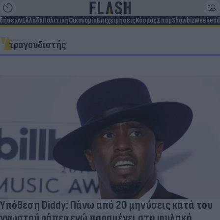
ιδήσεων
Ελλάδα
Πολιτική
Οικονομία
Επιχειρήσεις
Κόσμος
Σπορ
Showbiz
Weekend
τραγουδιστής
Υπόθεση Diddy: Πάνω από 20 μηνύσεις κατά του
γνωστού ράπερ ενώ παραμένει στη φυλακή