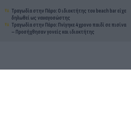
Τραγωδία στην Πάρο: Ο ιδιοκτήτης του beach bar είχε
δηλωθεί ως ναυαγοσώστης
Τραγωδία στην Πάρο: Πνίγηκε 4χρονο παιδί σε πισίνα
– Προσήχθησαν γονείς και ιδιοκτήτης