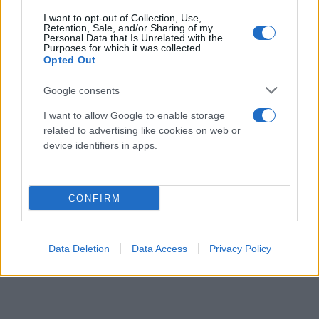
Για να έχει φτάσει σε αυτό το σημείο και να έχει
I want to opt-out of Collection, Use,
τέτοιες εκρήξεις, μπορεί κι εκείνος να έχει άλλα
Retention, Sale, and/or Sharing of my
Personal Data that Is Unrelated with the
δικά του. Δεν είναι τα προσωπικά μας το θέμα.
Purposes for which it was collected.
Opted Out
Είμαστε επαγγελματίες, μεγάλα παιδιά, απλά εγώ
δεν θέλω να μένει κάτι τέτοιο στον αέρα γιατί είμαι
Google consents
πολύ προσεκτική με αυτά τα πράγματα. Είμαι με
I want to allow Google to enable storage
τους συνεργάτες μου πάρα πολύ τυπική και σωστή
related to advertising like cookies on web or
και θεωρώ ότι είναι άδικο».
device identifiers in apps.
CONFIRM
Data Deletion
Data Access
Privacy Policy