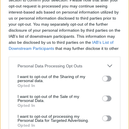
section to confirm your selection. Please note that after your
γιατί η Ελένη ήταν 5 χρόνια στην εκπομπή, αλλά
opt-out request is processed you may continue seeing
μας είχε πει ότι θα φύγει οπότε εγώ ήθελα να τη
interest-based ads based on personal information utilized by
τιμήσω. Για τον Δημήτρη επειδή δεν γνώριζα ότι θα
us or personal information disclosed to third parties prior to
your opt-out. You may separately opt-out of the further
φύγει από τη εκπομπή, δεν του είπα χαιρέτησε τον
disclosure of your personal information by third parties on the
κόσμο. Κατάλαβα ότι είχε αυτό το παράπονο. Δεν
IAB’s list of downstream participants. This information may
το ήξερα σε εκείνη τη φάση. Με στενοχωρεί ότι δεν
also be disclosed by us to third parties on the
IAB’s List of
με πήρε τηλέφωνο και κάνουμε αυτό αυτήν τη
Downstream Participants
that may further disclose it to other
third parties.
στιγμή μπροστά σας.
Please note that this website/app uses one or more Google
Personal Data Processing Opt Outs
Μου είχε πει πριν από αυτό το γεύμα ότι περιμένω
services and may gather and store information including but
not limited to your visit or usage behaviour. You may click to
I want to opt-out of the Sharing of my
να μου πείτε και του είπα ότι δεν έχει αποφασιστεί
personal data.
grant or deny consent to Google and its third-party tags to
κάτι, αλλά αν με είχε πάρει θα του είχα πει μίλησε
Opted In
use your data for below specified purposes in below Google
με τον Νίκο γιατί είσαι στην Barking Well και ο
consent section.
I want to opt-out of the Sale of my
Νίκος αποφασίζει που θα πας. Επιδίωξα να μιλήσω
Personal Data.
Opted In
μαζί του και μου το έκλεισε. Ε, όχι δεν θα κάνω
άλλη κίνηση. Αν του περάσει και νιώθει καλύτερα
I want to opt-out of processing my
Personal Data for Targeted Advertising.
είμαι εδώ. Είναι ένας άνθρωπος που εκτιμώ πολύ.
Opted In