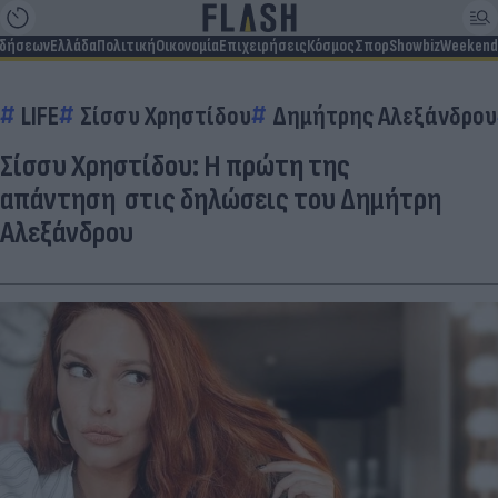
ιδήσεων
Ελλάδα
Πολιτική
Οικονομία
Επιχειρήσεις
Κόσμος
Σπορ
Showbiz
Weekend
LIFE
Σίσσυ Χρηστίδου
Δημήτρης Αλεξάνδρου
Σίσσυ Χρηστίδου: Η πρώτη της
απάντηση στις δηλώσεις του Δημήτρη
Αλεξάνδρου