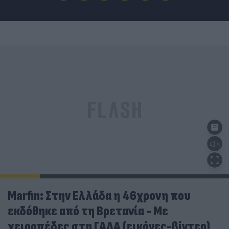
Marfin: Στην Ελλάδα η 46χρονη που
εκδόθηκε από τη Βρετανία - Με
χειροπέδες στη ΓΑΔΑ (εικόνες-βίντεο)