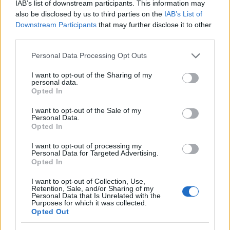
IAB’s list of downstream participants. This information may
also be disclosed by us to third parties on the
IAB’s List of
Downstream Participants
that may further disclose it to other
third parties.
Please note that this website/app uses one or more Google
Personal Data Processing Opt Outs
services and may gather and store information including but
not limited to your visit or usage behaviour. You may click to
I want to opt-out of the Sharing of my
personal data.
grant or deny consent to Google and its third-party tags to
Opted In
use your data for below specified purposes in below Google
consent section.
I want to opt-out of the Sale of my
Personal Data.
Opted In
I want to opt-out of processing my
Personal Data for Targeted Advertising.
Opted In
I want to opt-out of Collection, Use,
Retention, Sale, and/or Sharing of my
Personal Data that Is Unrelated with the
Purposes for which it was collected.
Opted Out