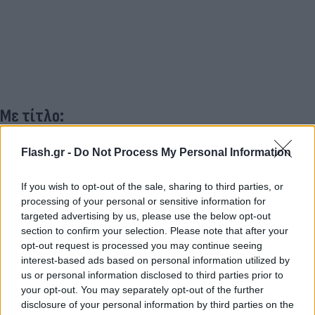
Με τίτλο:
Flash.gr -
Do Not Process My Personal Information
«Ο Κάρολ Σφιντέρσκι στα υπόψιν της Μπολόνια»,
οι Ιταλοί σημειώνουν πως: «Μέχρι τώρα με τον
If you wish to opt-out of the sale, sharing to third parties, or
ΠΑΟΚ ο Κάρολ Σφιντέρσκι έχει παίξει 105
processing of your personal or sensitive information for
παιχνίδια, σκοράροντας 31 γκολ και μοιράζοντας
targeted advertising by us, please use the below opt-out
section to confirm your selection. Please note that after your
11 ασιστ. Στη μεταγραφική περίοδο του χειμώνα
opt-out request is processed you may continue seeing
ήταν σε λίστες αρκετών ιταλικών συλλόγων,
interest-based ads based on personal information utilized by
συμπεριλαμβανομένης και της Μπολόνια, που θα
us or personal information disclosed to third parties prior to
μπορούσε να τον σκεφτεί και ενόψει της νέας
your opt-out. You may separately opt-out of the further
disclosure of your personal information by third parties on the
σεζόν.