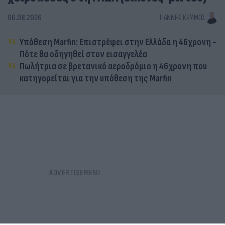
06.08.2026
ΓΙΆΝΝΗΣ ΚΈΜΜΟΣ
Υπόθεση Marfin: Επιστρέφει στην Ελλάδα η 46χρονη -
Πότε θα οδηγηθεί στον εισαγγελέα
Πωλήτρια σε βρετανικό αεροδρόμιο η 46χρονη που
κατηγορείται για την υπόθεση της Marfin