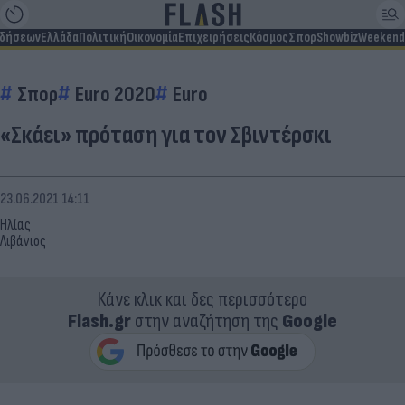
ιδήσεων
Ελλάδα
Πολιτική
Οικονομία
Επιχειρήσεις
Κόσμος
Σπορ
Showbiz
Weekend
Σπορ
Euro 2020
Euro
«Σκάει» πρόταση για τον Σβιντέρσκι
23.06.2021 14:11
Ηλίας
Λιβάνιος
Κάνε κλικ και δες περισσότερο
Flash.gr
στην αναζήτηση της
Google