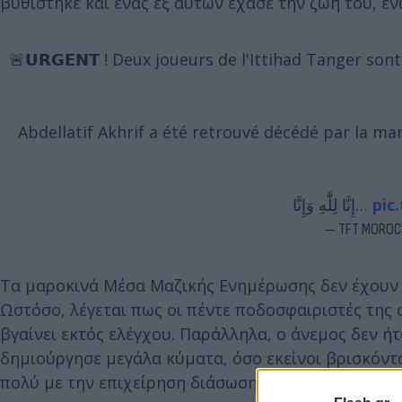
βυθίστηκε και ένας εξ αυτών έχασε την ζωή του, ε
🚨𝗨𝗥𝗚𝗘𝗡𝗧 ! Deux joueurs de l'Ittihad Tanger s
Abdellatif Akhrif a été retrouvé décédé par la ma
إِنَّا لِلَّٰهِ وَإِنَّا…
pic
— TFT MOROC
Τα μαροκινά Μέσα Μαζικής Ενημέρωσης δεν έχουν 
Ωστόσο, λέγεται πως οι πέντε ποδοσφαιριστές της
βγαίνει εκτός ελέγχου. Παράλληλα, ο άνεμος δεν 
δημιούργησε μεγάλα κύματα, όσο εκείνοι βρισκόντ
πολύ με την επιχείρηση διάσωσης των μελών της Ιτ