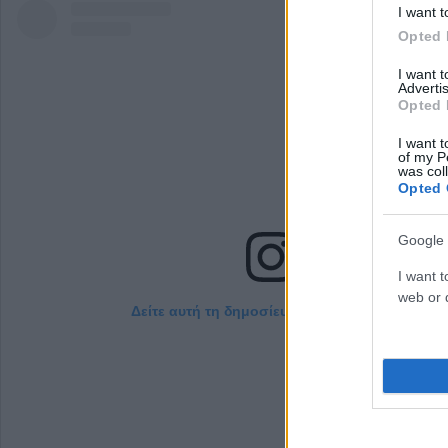
I want t
Opted 
I want 
Advertis
Opted 
I want t
of my P
was col
Opted 
Google 
I want t
web or d
Δείτε αυτή τη δημοσίευση στο Instagram.