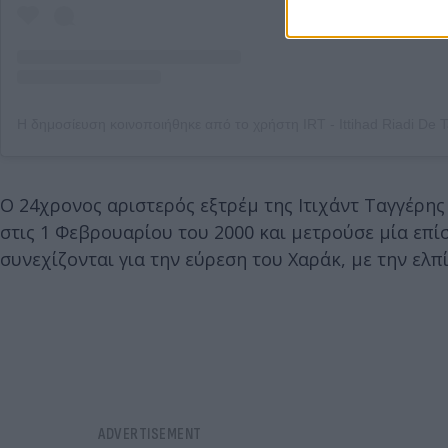
Ο 24χρονος αριστερός εξτρέμ της Ιτιχάντ Ταγγέρης
στις 1 Φεβρουαρίου του 2000 και μετρούσε μία επί
συνεχίζονται για την εύρεση του Χαράκ, με την ελπί