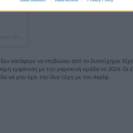
Η δημοσίευση κοινοποιήθηκε από το χρήστη IRT - Ittihad Riadi De Tanger (@irtfoot)
 δεν κατάφερε να επιβιώσει από το δυστύχημα. Είχε
σημη εμφάνιση με την μαροκινή ομάδα το 2024. Οι 
δα να μην έχει την ίδια τύχη με τον Ακρίφ.