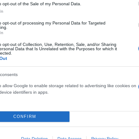
o opt-out of the Sale of my Personal Data.
In
to opt-out of processing my Personal Data for Targeted
ing.
In
o opt-out of Collection, Use, Retention, Sale, and/or Sharing
ersonal Data that Is Unrelated with the Purposes for which it
lected.
Out
consents
o allow Google to enable storage related to advertising like cookies on
evice identifiers in apps.
CONFIRM
Data Deletion
Data Access
Privacy Policy