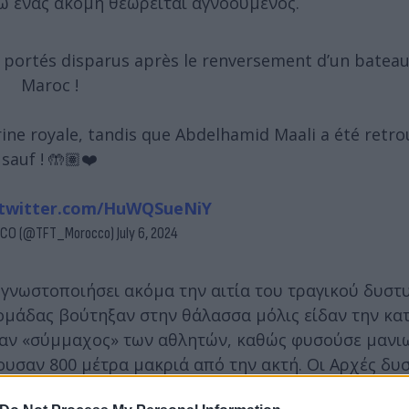
νώ ένας ακόμη θεωρείται αγνοούμενος.
ont portés disparus après le renversement d’un batea
Maroc !
rine royale, tandis que Abdelhamid Maali a été retro
sauf ! 🤲🏽❤️
.twitter.com/HuWQSueNiY
CO (@TFT_Morocco)
July 6, 2024
γνωστοποιήσει ακόμα την αιτία του τραγικού δυστ
 ομάδας βούτηξαν στην θάλασσα μόλις είδαν την κα
ήταν «σύμμαχος» των αθλητών, καθώς φυσούσε μανιω
ουσαν 800 μέτρα μακριά από την ακτή. Οι Αρχές δ
ιχάντ Ταγγέρης.