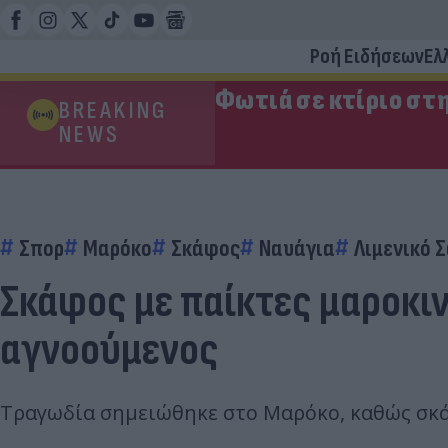
Ροή Ειδήσεων
Ελ
Φωτιά σε κτίριο στ
BREAKING
NEWS
Σπορ
Μαρόκο
Σκάφος
Ναυάγια
Λιμενικό 
Σκάφος με παίκτες μαροκιν
αγνοούμενος
Τραγωδία σημειώθηκε στο Μαρόκο, καθώς σκάφο