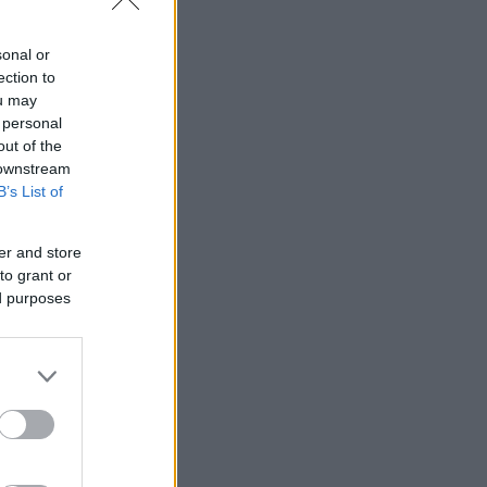
sonal or
ection to
ou may
 personal
out of the
 downstream
B’s List of
er and store
to grant or
ed purposes
ια, ο Οσάμα
εθεί ακόμα