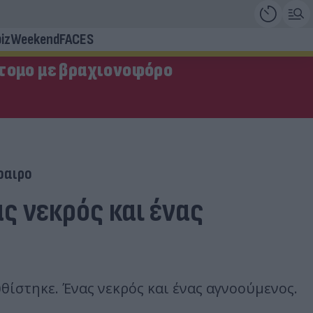
iz
Weekend
FACES
τομο με βραχιονοφόρο
φαιρο
ς νεκρός και ένας
ίστηκε. Ένας νεκρός και ένας αγνοούμενος.