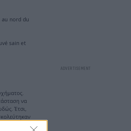
u au nord du
uvé sain et
υχήματος.
τάσταση να
δώς. Έτσι,
υσκολεύτηκαν