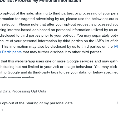
Do Not Process My Personal Information
to opt-out of the sale, sharing to third parties, or processing of your per
formation for targeted advertising by us, please use the below opt-out s
r selection. Please note that after your opt-out request is processed y
eing interest-based ads based on personal information utilized by us or
disclosed to third parties prior to your opt-out. You may separately opt-
losure of your personal information by third parties on the IAB’s list of
. This information may also be disclosed by us to third parties on the
IA
Participants
that may further disclose it to other third parties.
 that this website/app uses one or more Google services and may gath
including but not limited to your visit or usage behaviour. You may click 
 to Google and its third-party tags to use your data for below specifi
ogle consent section.
ις από τους πέντε ποδοσφαιριστές. Για την ακρίβε
l Data Processing Opt Outs
ααλί διασώθηκαν. Ο Σαλμάν Χαράκ δεν έχει έχει βρ
μως, εντοπίστηκε νεκρός.
o opt-out of the Sharing of my personal data.
In