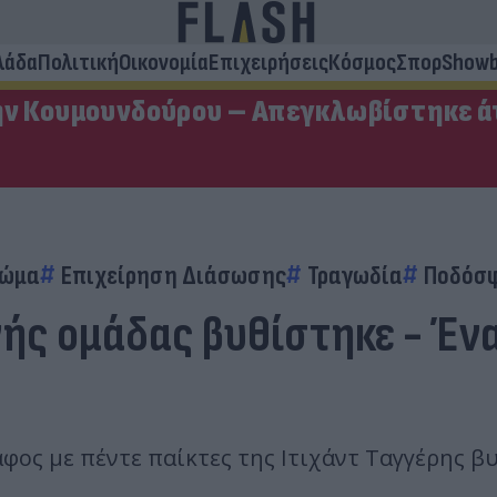
λάδα
Πολιτική
Οικονομία
Επιχειρήσεις
Κόσμος
Σπορ
Showb
ην Κουμουνδούρου – Απεγκλωβίστηκε ά
Σώμα
Επιχείρηση Διάσωσης
Τραγωδία
Ποδόσ
ής ομάδας βυθίστηκε - Ένα
ς με πέντε παίκτες της Ιτιχάντ Ταγγέρης βυθ