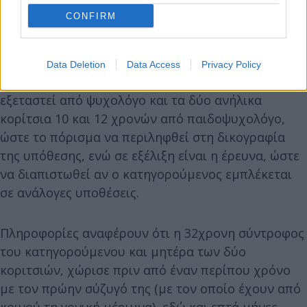
CONFIRM
Συνεχίζεται η διαδικασία της προανάκρισης
Data Deletion
Data Access
Privacy Policy
Σε επίπεδο προανάκρισης η μητέρα αναμένεται να
εξεταστεί από ψυχολόγο και τα δύο ανήλικα
κορίτσια 10 και 12 χρονών από παιδοψυχολόγο,
ώστε το πόρισμα να περιληφθεί στη δικογραφία
της υπόθεσης, ενώ σε εξέλιξη είναι η έρευνα, ώστε
να διαπιστωθεί αν ο κατηγορούμενος εμπλέκεται
σε ανάλογες υποθέσεις.
Πληροφορίες αναφέρουν ότι η 32χρονη σύντροφος
του κατηγορούμενου και μητέρα των δύο
κοριτσιών, χώρισε πριν από έναν περίπου χρόνο
με τον πρώην σύζυγό της (με τον οποίο έχουν από