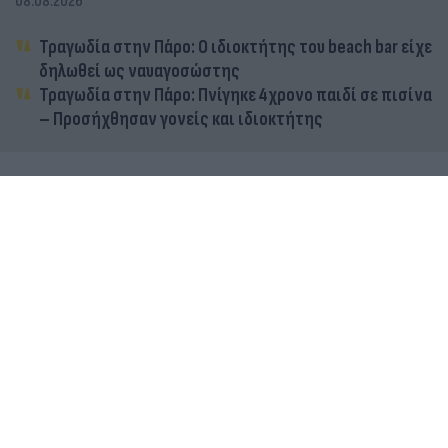
08.08.2026
Τραγωδία στην Πάρο: Ο ιδιοκτήτης του beach bar είχε
δηλωθεί ως ναυαγοσώστης
Τραγωδία στην Πάρο: Πνίγηκε 4χρονο παιδί σε πισίνα
– Προσήχθησαν γονείς και ιδιοκτήτης