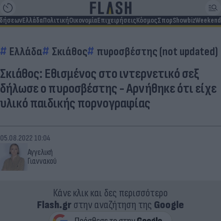
ιδήσεων
Ελλάδα
Πολιτική
Οικονομία
Επιχειρήσεις
Κόσμος
Σπορ
Showbiz
Weekend
Ελλάδα
Σκιάθος
πυροσβέστης (not updated)
Σκιάθος: Εθισμένος στο ιντερνετικό σεξ
δήλωσε ο πυροσβέστης - Αρνήθηκε ότι είχε
υλικό παιδικής πορνογραφίας
05.08.2022 10:04
Αγγελική
Γιαννακού
Κάνε κλικ και δες περισσότερο
Flash.gr
στην αναζήτηση της
Google