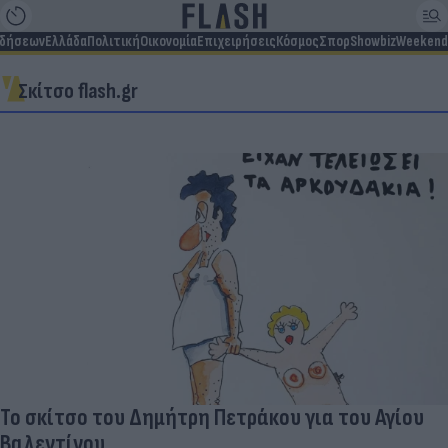
ιδήσεων
Ελλάδα
Πολιτική
Οικονομία
Επιχειρήσεις
Κόσμος
Σπορ
Showbiz
Weekend
Σκίτσο flash.gr
Το σκίτσο του Δημήτρη Πετράκου για του Αγίου
Βαλεντίνου