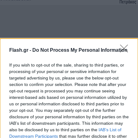
Πετράκος
Flash.gr -
Do Not Process My Personal Information
If you wish to opt-out of the sale, sharing to third parties, or
processing of your personal or sensitive information for
targeted advertising by us, please use the below opt-out
section to confirm your selection. Please note that after your
Το σκίτσο της εβδομάδας για τις φωτιές από το
opt-out request is processed you may continue seeing
Δημήτρη Πετράκο
interest-based ads based on personal information utilized by
us or personal information disclosed to third parties prior to
Δημήτρης
24.07.2022 10:49
your opt-out. You may separately opt-out of the further
Πετράκος
disclosure of your personal information by third parties on the
IAB’s list of downstream participants. This information may
also be disclosed by us to third parties on the
IAB’s List of
Downstream Participants
that may further disclose it to other