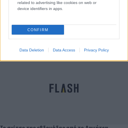
related to advertising like cookies on web or
device identifiers in apps.
Το σκίτσο της εβδομάδας από το Δημήτρη
CONFIRM
Πετράκο: "Η Διώρυγα και ο Μωυσής"
Δημήτρης
10.07.2022 07:55
Πετράκος
Data Deletion
Data Access
Privacy Policy