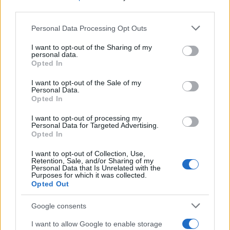
third parties.
Please note that this website/app uses one or more Google
Personal Data Processing Opt Outs
services and may gather and store information including but
not limited to your visit or usage behaviour. You may click to
I want to opt-out of the Sharing of my
personal data.
grant or deny consent to Google and its third-party tags to
Opted In
use your data for below specified purposes in below Google
consent section.
I want to opt-out of the Sale of my
Personal Data.
Το σκίτσο της εβδομάδας από το Δημήτρη
Opted In
Πετράκο
I want to opt-out of processing my
Personal Data for Targeted Advertising.
Δημήτρης
17.07.2022 09:21
Opted In
Πετράκος
I want to opt-out of Collection, Use,
Retention, Sale, and/or Sharing of my
Personal Data that Is Unrelated with the
Purposes for which it was collected.
Opted Out
Google consents
I want to allow Google to enable storage