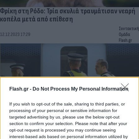
Φρίκη στη Ρόδο: Τρία σκυλιά τραυμάτισαν νεαρή
κοπέλα μετά από επίθεση
Συντακτική
12.12.2023 17:29
Ομάδα
Flash.gr
Flash.gr -
Do Not Process My Personal Information
If you wish to opt-out of the sale, sharing to third parties, or
processing of your personal or sensitive information for
targeted advertising by us, please use the below opt-out
section to confirm your selection. Please note that after your
Τρόμος στο Λονδίνο: Σκύλοι επιτέθηκαν σε άνδρα
opt-out request is processed you may continue seeing
σε αποβάθρα
interest-based ads based on personal information utilized by