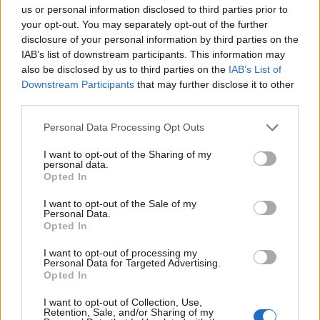
Συντακτική
us or personal information disclosed to third parties prior to
12.12.2023 16:49
Ομάδα
your opt-out. You may separately opt-out of the further
Flash.gr
disclosure of your personal information by third parties on the
IAB’s list of downstream participants. This information may
also be disclosed by us to third parties on the
IAB’s List of
Downstream Participants
that may further disclose it to other
third parties.
Please note that this website/app uses one or more Google
Personal Data Processing Opt Outs
services and may gather and store information including but
not limited to your visit or usage behaviour. You may click to
I want to opt-out of the Sharing of my
personal data.
grant or deny consent to Google and its third-party tags to
Opted In
use your data for below specified purposes in below Google
consent section.
I want to opt-out of the Sale of my
Personal Data.
Opted In
Συγκλονίζει ο πρώην σύζυγος της 50χρονης:
Ξεψύχησε στα χέρια του μεγάλου γιου
I want to opt-out of processing my
Personal Data for Targeted Advertising.
Συντακτική
Opted In
11.12.2023 22:53
Ομάδα
Flash.gr
I want to opt-out of Collection, Use,
Retention, Sale, and/or Sharing of my