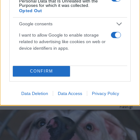
Personal Data that Is Unrelated with the
Purposes for which it was collected.
Opted Out
Google consents
I want to allow Google to enable storage
related to advertising like cookies on web or
device identifiers in apps.
CONFIRM
Αδέσποτα σκυλιά επιτέθηκαν και τραυμάτισαν
12χρονο στον Βόλο
Data Deletion
Data Access
Privacy Policy
Συντακτική
05.12.2023 12:20
Ομάδα
Flash.gr