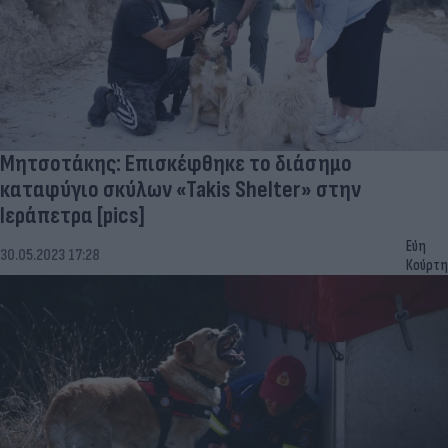
Μητσοτάκης: Επισκέφθηκε το διάσημο
καταφύγιο σκύλων «Takis Shelter» στην
Ιεράπετρα [pics]
Εύη
30.05.2023 17:28
Κούρτη