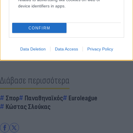
device identifiers in apps.
Κάνε κλικ και δες περισσότερο
Flash.gr
στην αναζήτηση της
Google
CONFIRM
Data Deletion
Data Access
Privacy Policy
Διάβασε περισσότερα
Σπορ
Παναθηναϊκός
Euroleague
Κώστας Σλούκας