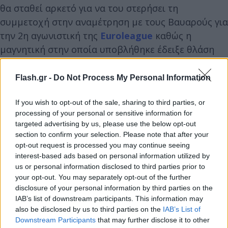
θα σταθεί αρκετό για να του στερήσει τη
συμμετοχή στην αναμέτρηση με τους Βαυαρούς για
την 2η αγωνιστική της
Euroleague
καθώς η
μαγνητική στην οποία υποβλήθηκε έδειξε θλάση
ελαφριάς μορφής.
Flash.gr -
Do Not Process My Personal Information
Και αυτό επειδή στον
Παναθηναϊκό
θέλουν να τον
If you wish to opt-out of the sale, sharing to third parties, or
προστατεύσουν ενόψει της διαβολοβδομάδας στην
processing of your personal or sensitive information for
Euroleague και τα δύο ματς με Φενέρμπαχτσε στην
targeted advertising by us, please use the below opt-out
Τουρκία (17/10) και Μακάμπι στο ΟΑΚΑ (20/10)
section to confirm your selection. Please note that after your
opt-out request is processed you may continue seeing
interest-based ads based on personal information utilized by
us or personal information disclosed to third parties prior to
your opt-out. You may separately opt-out of the further
disclosure of your personal information by third parties on the
IAB’s list of downstream participants. This information may
also be disclosed by us to third parties on the
IAB’s List of
Downstream Participants
that may further disclose it to other