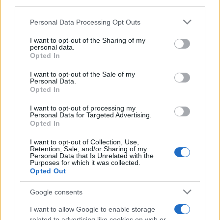
third parties.
Please note that this website/app uses one or more Google
Personal Data Processing Opt Outs
services and may gather and store information including but
not limited to your visit or usage behaviour. You may click to
I want to opt-out of the Sharing of my
personal data.
grant or deny consent to Google and its third-party tags to
Opted In
use your data for below specified purposes in below Google
consent section.
I want to opt-out of the Sale of my
Personal Data.
Opted In
I want to opt-out of processing my
Personal Data for Targeted Advertising.
Opted In
I want to opt-out of Collection, Use,
Retention, Sale, and/or Sharing of my
Personal Data that Is Unrelated with the
Purposes for which it was collected.
Opted Out
Google consents
I want to allow Google to enable storage
related to advertising like cookies on web or