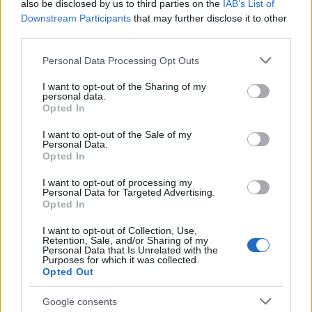
Λαύριο. Σε ό,τι λέμε αυτό υποστηρίζουμε. Ναι, η
also be disclosed by us to third parties on the
IAB’s List of
Downstream Participants
that may further disclose it to other
εντολή δόθηκε για τη νύχτα των εκλογών έτσι ώστε
third parties.
να υπάρχει αναστάτωση. Όμως εκείνο το βράδυ
δόθηκε τέτοιο μήνυμα από αυτούς που πήγαν στις
Please note that this website/app uses one or more Google
Personal Data Processing Opt Outs
services and may gather and store information including but
κάλπες και από αυτούς που δεν πήγαν, έτσι ώστε οι
not limited to your visit or usage behaviour. You may click to
I want to opt-out of the Sharing of my
εκλογές μετατράπηκαν σε γιορτή της
personal data.
grant or deny consent to Google and its third-party tags to
Opted In
δημοκρατίας».
use your data for below specified purposes in below Google
consent section.
I want to opt-out of the Sale of my
Personal Data.
Opted In
I want to opt-out of processing my
Personal Data for Targeted Advertising.
Opted In
I want to opt-out of Collection, Use,
Retention, Sale, and/or Sharing of my
Personal Data that Is Unrelated with the
Purposes for which it was collected.
Opted Out
Google consents