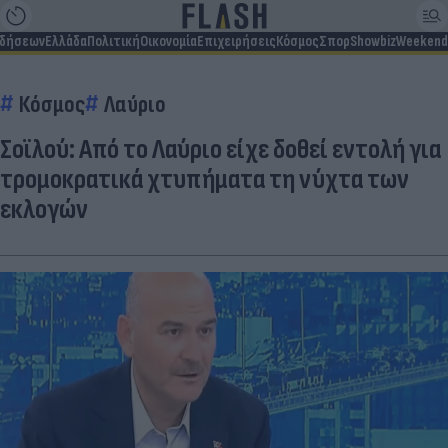
ιδήσεων
Ελλάδα
Πολιτική
Οικονομία
Επιχειρήσεις
Κόσμος
Σπορ
Showbiz
Weekend
Κόσμος
Λαύριο
Σοϊλού: Από το Λαύριο είχε δοθεί εντολή για
τρομοκρατικά χτυπήματα τη νύχτα των
εκλογών