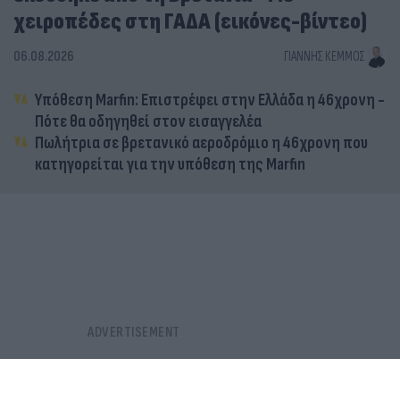
χειροπέδες στη ΓΑΔΑ (εικόνες-βίντεο)
06.08.2026
ΓΙΆΝΝΗΣ ΚΈΜΜΟΣ
Υπόθεση Marfin: Επιστρέφει στην Ελλάδα η 46χρονη -
Πότε θα οδηγηθεί στον εισαγγελέα
Πωλήτρια σε βρετανικό αεροδρόμιο η 46χρονη που
κατηγορείται για την υπόθεση της Marfin