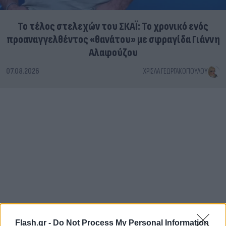
Το τέλος στελεχών του ΣΚΑΪ: Το χρονικό ενός
προαναγγελθέντος «θανάτου» με σφραγίδα Γιάννη
Αλαφούζου
07.08.2026
ΧΡΊΣΛΑ ΓΕΩΡΓΑΚΟΠΟΎΛΟΥ
Flash.gr -
Do Not Process My Personal Information