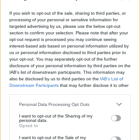
If you wish to opt-out of the sale, sharing to third parties, or
processing of your personal or sensitive information for
targeted advertising by us, please use the below opt-out
section to confirm your selection. Please note that after your
opt-out request is processed you may continue seeing
interest-based ads based on personal information utilized by
us or personal information disclosed to third parties prior to
your opt-out. You may separately opt-out of the further
disclosure of your personal information by third parties on the
IAB’s list of downstream participants. This information may
also be disclosed by us to third parties on the
IAB’s List of
Downstream Participants
that may further disclose it to other
third parties.
Please note that this website/app uses one or more Google
Personal Data Processing Opt Outs
services and may gather and store information including but
not limited to your visit or usage behaviour. You may click to
I want to opt-out of the Sharing of my
personal data.
grant or deny consent to Google and its third-party tags to
Opted In
use your data for below specified purposes in below Google
consent section.
I want to opt-out of the Sale of my