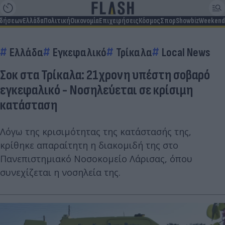
ιδήσεων
Ελλάδα
Πολιτική
Οικονομία
Επιχειρήσεις
Κόσμος
Σπορ
Showbiz
Weekend
Ελλάδα
Εγκεφαλικό
Τρίκαλα
Local News
Σοκ στα Τρίκαλα: 21χρονη υπέστη σοβαρό
εγκεφαλικό - Νοσηλεύεται σε κρίσιμη
κατάσταση
Λόγω της κρισιμότητας της κατάστασής της,
κρίθηκε απαραίτητη η διακομιδή της στο
Πανεπιστημιακό Νοσοκομείο Λάρισας, όπου
συνεχίζεται η νοσηλεία της.