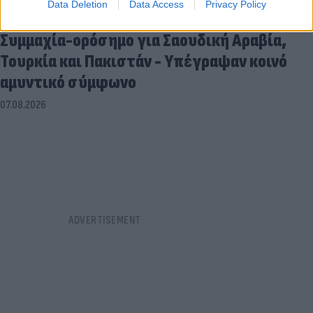
Data Deletion
Data Access
Privacy Policy
Συμμαχία-ορόσημο για Σαουδική Αραβία,
Τουρκία και Πακιστάν - Υπέγραψαν κοινό
αμυντικό σύμφωνο
07.08.2026