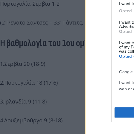
Πορτογαλία-Σερβία 1-2
I want t
Opted 
(2’ Ρενάτο Σάντσες – 33’ Τάντιτς, 90’ Μίτροβιτς)
I want 
Advertis
Opted 
Η βαθμολογία του 1ου ομίλου
I want t
of my P
was col
Opted 
1.Σερβία 20 (18-9)
Google 
2.Πορτογαλία 18 (17-6)
I want t
web or d
3.Ιρλανδία 9 (11-8)
4.Λουξεμβούργο 9 (8-18)