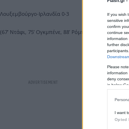
Flash.gr -
Λουξεμβούργο-Ιρλανδία 0-3
If you wish 
sensitive in
confirm you
(67’ Ντάφι, 75’ Ογκμπένε, 88’ Ρόμπινσον)
continue se
information 
further disc
participants
Downstream 
Please note
information 
deny consent
in below Go
Persona
I want t
Opted 