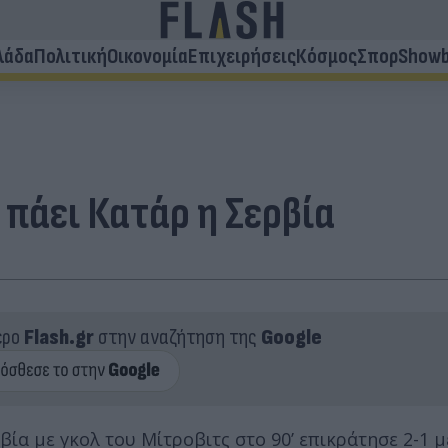
λάδα
Πολιτική
Οικονομία
Επιχειρήσεις
Κόσμος
Σπορ
Showb
 πάει Κατάρ η Σερβία
ερο
Flash.gr
στην αναζήτηση της
Google
ρβία με γκολ του Μίτροβιτς στο 90’ επικράτησε 2-1 