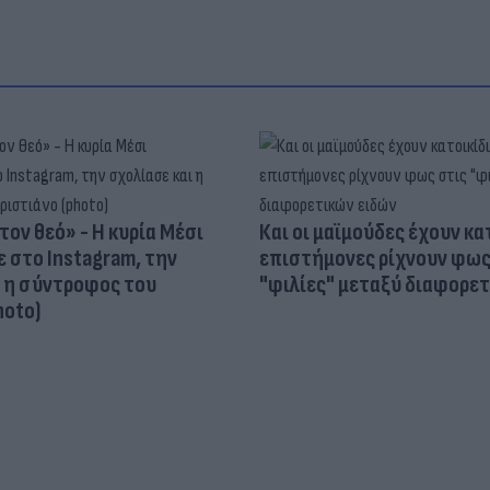
τον θεό» - Η κυρία Μέσι
Και οι μαϊμούδες έχουν κατ
 στο Instagram, την
επιστήμονες ρίχνουν φως
ι η σύντροφος του
"φιλίες" μεταξύ διαφορε
hoto)