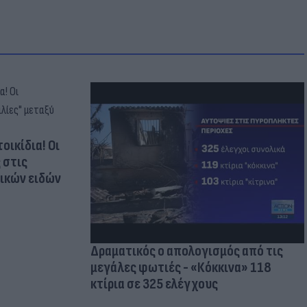
οικίδια! Οι
 στις
τικών ειδών
Δραματικός ο απολογισμός από τις
μεγάλες φωτιές - «Κόκκινα» 118
κτίρια σε 325 ελέγχους