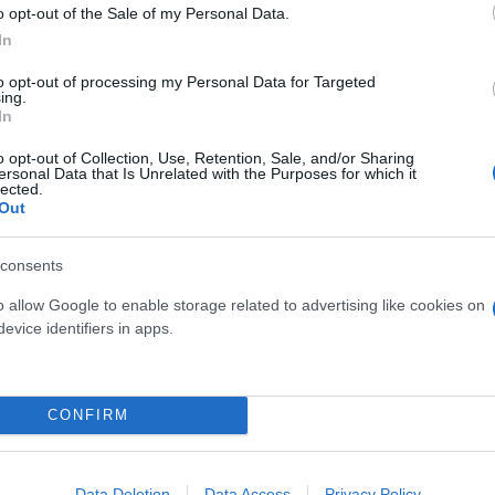
o opt-out of the Sale of my Personal Data.
In
to opt-out of processing my Personal Data for Targeted
ing.
In
o opt-out of Collection, Use, Retention, Sale, and/or Sharing
ersonal Data that Is Unrelated with the Purposes for which it
lected.
Out
consents
o allow Google to enable storage related to advertising like cookies on
evice identifiers in apps.
CONFIRM
Data Deletion
Data Access
Privacy Policy