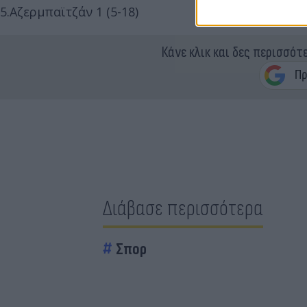
5.Αζερμπαϊτζάν 1 (5-18)
Κάνε κλικ και δες περισσότ
Διάβασε περισσότερα
Σπορ