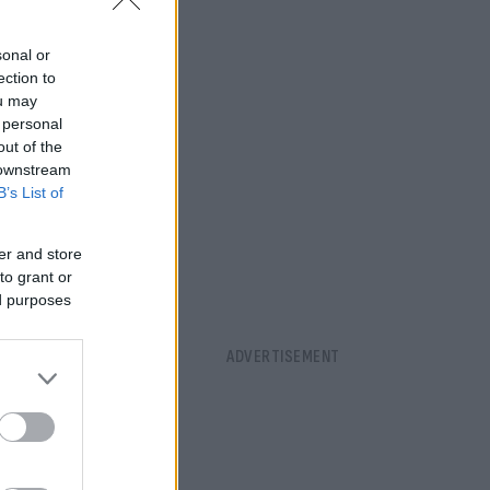
sonal or
ection to
ou may
 personal
out of the
 downstream
B’s List of
er and store
to grant or
ed purposes