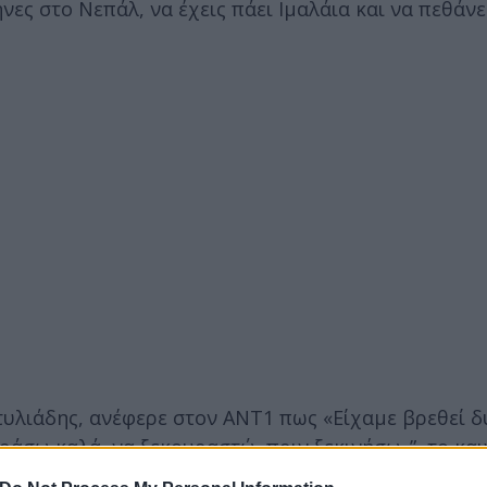
ήνες στο Νεπάλ, να έχεις πάει Ιμαλάια και να πεθάνε
τυλιάδης, ανέφερε στον ANT1 πως «Είχαμε βρεθεί δ
ράσω καλά, να ξεκουραστώ, πριν ξεκινήσω..”, το κα
ο αλλά δυστυχώς ήρθε το μοιραίο».