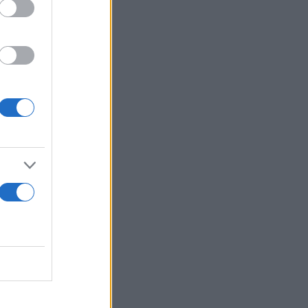
και
πιο απότομο
επε να γίνει.
 μοιραίο