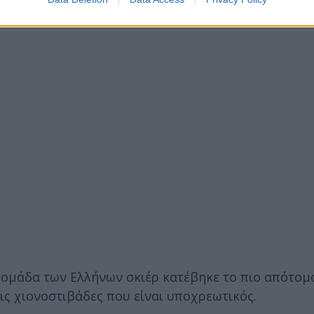
 ομάδα των Ελλήνων σκιέρ κατέβηκε το πιο απότομ
τις χιονοστιβάδες που είναι υποχρεωτικός.