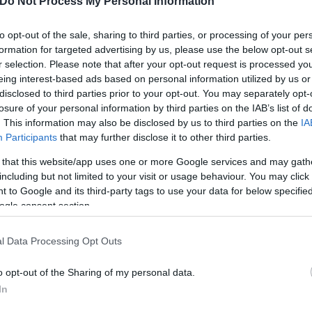
Do Not Process My Personal Information
πόροβετς να ξεκινούσε το όνειρό του, μία δική του
to opt-out of the sale, sharing to third parties, or processing of your per
formation for targeted advertising by us, please use the below opt-out s
ι φίλους του ανέβηκαν στην Βουλγαρία όμως σύμφω
r selection. Please note that after your opt-out request is processed y
βγήκαν εκτός πίστας.
eing interest-based ads based on personal information utilized by us or
disclosed to third parties prior to your opt-out. You may separately opt-
losure of your personal information by third parties on the IAB’s list of
. This information may also be disclosed by us to third parties on the
IA
Participants
that may further disclose it to other third parties.
 that this website/app uses one or more Google services and may gath
including but not limited to your visit or usage behaviour. You may click 
 to Google and its third-party tags to use your data for below specifi
ogle consent section.
l Data Processing Opt Outs
o opt-out of the Sharing of my personal data.
In