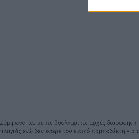
Σύμφωνα και με τις βουλγαρικές αρχές διάσωσης η
πλαγιάς ενώ δεν έφερε τον ειδικό πομπoδέκτη για 