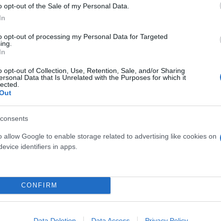
υστύχημα είχαμε βρεθεί με την ορειβατική ομάδα 
o opt-out of the Sale of my Personal Data.
γα λεπτά μετά, είδαμε την ομάδα να κατεβαίνει το 
In
τού να κόβει την κλίση οριζόντια, κάτι που δεν έπρ
to opt-out of processing my Personal Data for Targeted
ing.
In
o opt-out of Collection, Use, Retention, Sale, and/or Sharing
 δεν ήταν κάτι για τον Κώστα. Θεωρώ ότι έκανε ένα
ersonal Data that Is Unrelated with the Purposes for which it
lected.
ρούδης.
Out
consents
o allow Google to enable storage related to advertising like cookies on
evice identifiers in apps.
CONFIRM
Data Deletion
Data Access
Privacy Policy