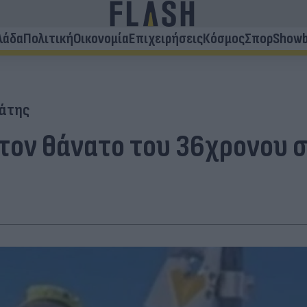
λάδα
Πολιτική
Οικονομία
Επιχειρήσεις
Κόσμος
Σπορ
Showb
βάτης
 τον θάνατο του 36χρονου σ