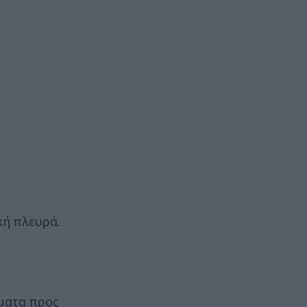
κή πλευρά.
ήματα προς