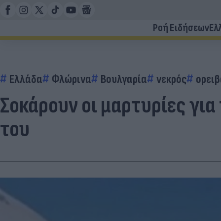
Ροή Ειδήσεων
Ελ
Ελλάδα
Φλώρινα
Βουλγαρία
νεκρός
ορει
Σοκάρουν οι μαρτυρίες για
του