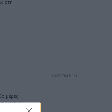
ις στη
ύο μέρες
ινούργιο του