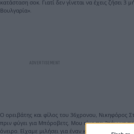
κατάσταση σοκ. Γιατί δεν γίνεται να έχεις ζήσει 3 μ
Βουλγαρία».
Ο ορειβάτης και φίλος του 36χρονου, Νικηφόρος Σ
πριν φύγει για Μπόροβετς. Μου είχε πει “πάω να πε
όνειρο. Είχαμε μιλήσει για έναν καινούργιο σύλλογ