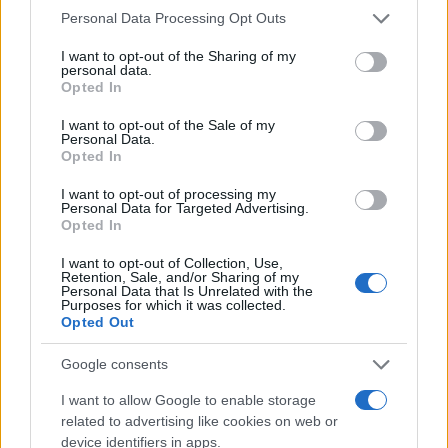
Please note that this website/app uses one or more Google
Personal Data Processing Opt Outs
Όμως, ο πρωθυπουργός Μπόρις Τζόνσον έχει
services and may gather and store information including but
προειδοποιήσει πως ό,τι κι αν συμβεί, θα είναι μια
not limited to your visit or usage behaviour. You may click to
I want to opt-out of the Sharing of my
personal data.
grant or deny consent to Google and its third-party tags to
δύσκολη χρονιά για τα ταξίδια.
Opted In
use your data for below specified purposes in below Google
consent section.
I want to opt-out of the Sale of my
Personal Data.
«Η κυβέρνηση πρέπει να αποφασίσει, αν αυτό το
Opted In
καλοκαίρι θα σημάνει την επιτυχία ή την αποτυχία
I want to opt-out of processing my
της βρετανικής ταξιδιωτικής βιομηχανίας», δήλωσε
Personal Data for Targeted Advertising.
ο Μπράιαν Στράτον, ο οποίος ασκεί χρέη γενικού
Opted In
γραμματέα της Ένωσης Πιλότων Βρετανικών
I want to opt-out of Collection, Use,
Αερογραμμών (BALPA).
Retention, Sale, and/or Sharing of my
Personal Data that Is Unrelated with the
Purposes for which it was collected.
Opted Out
«Οι πιλότοι συναντούν σήμερα πολιτικούς σε όλο
το Ηνωμένο Βασίλειο για να τους ζητήσουν να
Google consents
ασκήσουν πίεση στην κυβέρνηση για να δράσει
I want to allow Google to enable storage
τώρα και να σώσει όχι μόνο το καλοκαίρι, αλλά και
related to advertising like cookies on web or
device identifiers in apps.
το μέλλον της αεροπορίας και των ταξιδιών στο