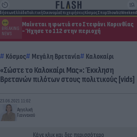
ιδήσεων
Ελλάδα
Πολιτική
Οικονομία
Επιχειρήσεις
Κόσμος
Σπορ
Showbiz
Weekend
Μαίνεται η φωτιά στο Στεφάνι Κορινθίας
BREAKING
- Ήχησε το 112 στην περιοχή
NEWS
Κόσμος
Μεγάλη Βρετανία
Καλοκαίρι
«Σώστε το Καλοκαίρι Μας»: Έκκληση
Βρετανών πιλότων στους πολιτικούς [vids]
23.06.2021 11:02
Αγγελική
Γιαννακού
Κάνε κλικ και δες περισσότερο