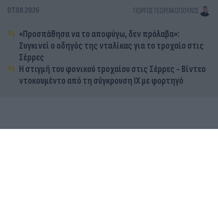
07.08.2026
ΓΙΏΡΓΟΣ ΓΕΩΡΓΑΚΌΠΟΥΛΟΣ
«Προσπάθησα να το αποφύγω, δεν πρόλαβα»:
Συγκινεί ο οδηγός της νταλίκας για το τροχαίο στις
Σέρρες
Η στιγμή του φονικού τροχαίου στις Σέρρες - Βίντεο
ντοκουμέντο από τη σύγκρουση ΙΧ με φορτηγό