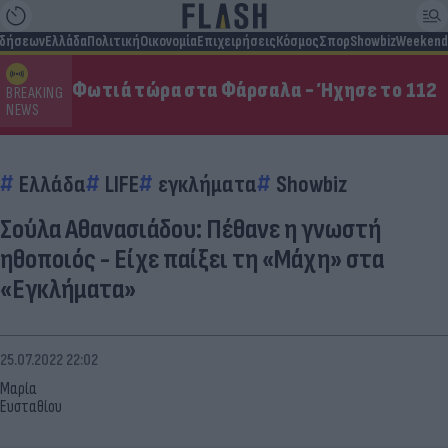
ιδήσεων
Ελλάδα
Πολιτική
Οικονομία
Επιχειρήσεις
Κόσμος
Σπορ
Showbiz
Weekend
Φωτιά τώρα στα Φάρσαλα - Ήχησε το 112
BREAKING
NEWS
Ελλάδα
LIFE
εγκλήματα
Showbiz
Σούλα Αθανασιάδου: Πέθανε η γνωστή
ηθοποιός - Είχε παίξει τη «Μάχη» στα
«Εγκλήματα»
25.07.2022 22:02
Μαρία
Ευσταθίου