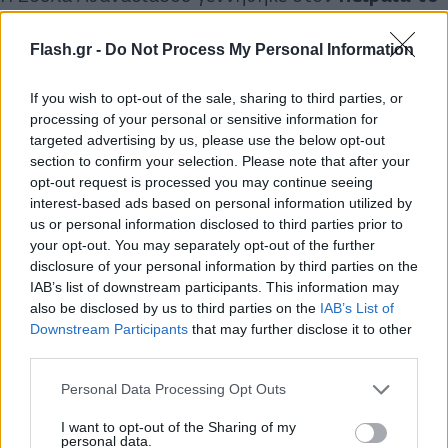
1929
. Μετά τη φοίτηση του σχολείου, σπούδασε
στη
Δραματική Σχολή Θεάτρου Τέχνης του
Flash.gr -
Do Not Process My Personal Information
Καρόλου Κουν
.
If you wish to opt-out of the sale, sharing to third parties, or
processing of your personal or sensitive information for
Έχει συμμετάσχει σε πολλές
ταινίες
, κυρίως τη
targeted advertising by us, please use the below opt-out
δεκαετία του 1960.Τηλεοπτικά, έχει ξεχωρίσει στις
section to confirm your selection. Please note that after your
opt-out request is processed you may continue seeing
σειρές
“Λόγω τιμής”, “Εγκλήματα”, “Βότκα
interest-based ads based on personal information utilized by
Πορτοκάλι”, “Θα βρεις τον δάσκαλό σου”
και
us or personal information disclosed to third parties prior to
“Λένη”.
your opt-out. You may separately opt-out of the further
disclosure of your personal information by third parties on the
IAB’s list of downstream participants. This information may
also be disclosed by us to third parties on the
IAB’s List of
Downstream Participants
that may further disclose it to other
third parties.
Please note that this website/app uses one or more Google
Personal Data Processing Opt Outs
services and may gather and store information including but
not limited to your visit or usage behaviour. You may click to
I want to opt-out of the Sharing of my
personal data.
grant or deny consent to Google and its third-party tags to