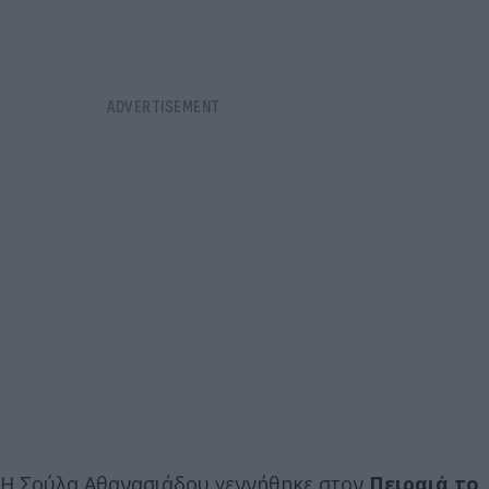
Η Σούλα Αθανασιάδου γεννήθηκε στον
Πειραιά το