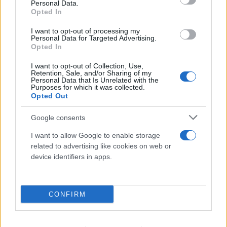
Personal Data.
Opted In
I want to opt-out of processing my
Personal Data for Targeted Advertising.
Opted In
I want to opt-out of Collection, Use,
Retention, Sale, and/or Sharing of my
Personal Data that Is Unrelated with the
Η χαμηλή στάθμη του Δούναβη στη
Purposes for which it was collected.
Opted Out
Βουλγαρία αποκάλυψε τη γέφυρα του
Μεγάλου Κωνσταντίνου
Google consents
06.08.2026
I want to allow Google to enable storage
related to advertising like cookies on web or
device identifiers in apps.
CONFIRM