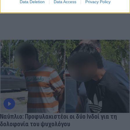
Data Deletion
Data Access
Privacy Policy
Ναύπλιο: Προφυλακιστέοι οι δύο Ινδοί για τη
δολοφονία του ψυχολόγου