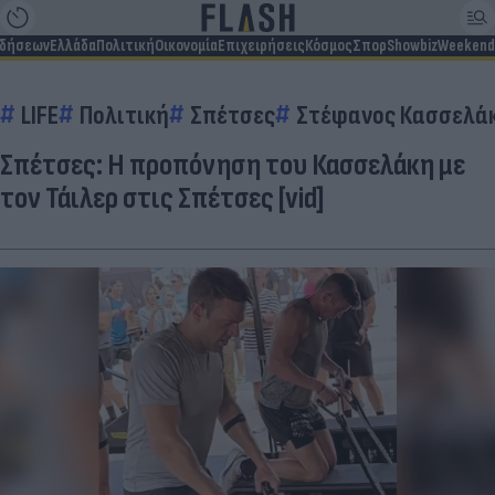
ιδήσεων
Ελλάδα
Πολιτική
Οικονομία
Επιχειρήσεις
Κόσμος
Σπορ
Showbiz
Weekend
LIFE
Πολιτική
Σπέτσες
Στέφανος Κασσελά
Σπέτσες: Η προπόνηση του Κασσελάκη με
τον Τάιλερ στις Σπέτσες [vid]