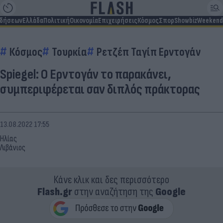
ιδήσεων
Ελλάδα
Πολιτική
Οικονομία
Επιχειρήσεις
Κόσμος
Σπορ
Showbiz
Weekend
Κόσμος
Τουρκία
Ρετζέπ Ταγίπ Ερντογάν
Spiegel: Ο Ερντογάν το παρακάνει,
συμπεριφέρεται σαν διπλός πράκτορας
13.08.2022 17:55
Ηλίας
Λιβάνιος
Κάνε κλικ και δες περισσότερο
Flash.gr
στην αναζήτηση της
Google