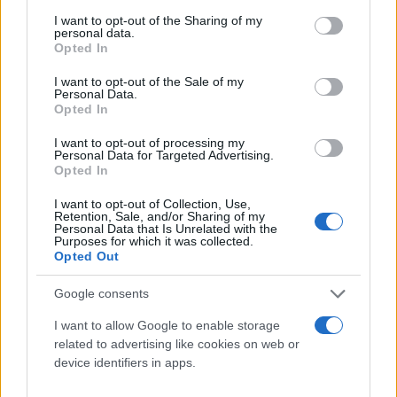
services and may gather and store information including but
διεκπεραιώνουν πάνω από το ήμισυ των
not limited to your visit or usage behaviour. You may click to
I want to opt-out of the Sharing of my
εμπορικών τους συναλλαγών. Με λιγότερο από
personal data.
grant or deny consent to Google and its third-party tags to
Opted In
έναν χρόνο να απομένει μέχρι τις προεδρικές
use your data for below specified purposes in below Google
εκλογές τα ποσοστά δημοφιλίας του Ερντογάν είναι
consent section.
I want to opt-out of the Sale of my
Personal Data.
τόσο χαμηλά, όσο ελάχιστες φορές από τότε που
Opted In
ανέλαβε την εξουσία. Εμφανιζόμενος όλο
I want to opt-out of processing my
αυτοπεποίθηση στη διεθνή σκηνή μπορεί να
Personal Data for Targeted Advertising.
εντυπωσιάζει τους εθνικιστές ψηφοφόρους, αλλά
Opted In
οι περισσότεροι Τούρκοι θα προτιμούσαν να δουν
I want to opt-out of Collection, Use,
Retention, Sale, and/or Sharing of my
την οικονομία να ανακάμπτει».
Personal Data that Is Unrelated with the
Purposes for which it was collected.
Opted Out
Google consents
I want to allow Google to enable storage
related to advertising like cookies on web or
device identifiers in apps.