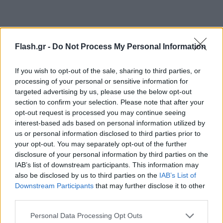
Flash.gr -
Do Not Process My Personal Information
If you wish to opt-out of the sale, sharing to third parties, or
processing of your personal or sensitive information for
targeted advertising by us, please use the below opt-out
Παράλληλα, το γερμανικό περιοδικό, σύμφωνα με
section to confirm your selection. Please note that after your
opt-out request is processed you may continue seeing
την DW, επισημαίνει τους κινδύνους που
interest-based ads based on personal information utilized by
αντιμετωπίζει η τουρκική οικονομία:
us or personal information disclosed to third parties prior to
your opt-out. You may separately opt-out of the further
disclosure of your personal information by third parties on the
«Η οικονομία βρίσκεται στα πρόθυρα της
IAB’s list of downstream participants. This information may
κατάρρευσης, ο πληθωρισμός αγγίζει το 80%.
also be disclosed by us to third parties on the
IAB’s List of
Περισσότερο από ποτέ οι τουρκικές επιχειρήσεις
Downstream Participants
that may further disclose it to other
third parties.
θα ήθελαν τώρα να βασίζονται σε αξιόπιστες
σχέσεις με τα κράτη-μέλη της ΕΕ, με τα οποία
Please note that this website/app uses one or more Google
Personal Data Processing Opt Outs