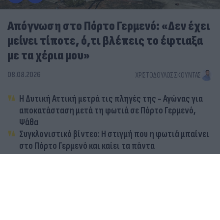
Απόγνωση στο Πόρτο Γερμενό: «Δεν έχει
μείνει τίποτε, ό,τι βλέπεις το έφτιαξα
με τα χέρια μου»
08.08.2026
ΧΡΙΣΤΌΔΟΥΛΟΣ ΣΚΟΎΝΤΑΣ
Η Δυτική Αττική μετρά τις πληγές της - Αγώνας για
αποκατάσταση μετά τη φωτιά σε Πόρτο Γερμενό,
Ψάθα
Συγκλονιστικό βίντεο: Η στιγμή που η φωτιά μπαίνει
στο Πόρτο Γερμενό και καίει τα πάντα