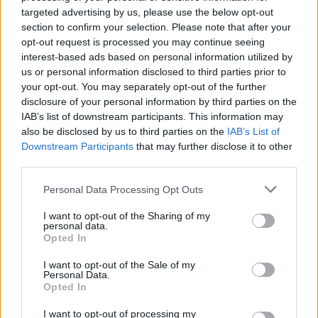
του κόμματος στην πανδημία. Η τοποθέτηση
targeted advertising by us, please use the below opt-out
Πολάκη προκάλεσε την έκρηξη των στελεχών της
section to confirm your selection. Please note that after your
Ομπρέλας, που τον κατηγόρησαν ότι κάθε φορά
opt-out request is processed you may continue seeing
interest-based ads based on personal information utilized by
που έβγαιναν στα κανάλια απολογούνταν για τις
us or personal information disclosed to third parties prior to
δηλώσεις του. Μάλιστα, στην αίθουσα ακούστηκε
your opt-out. You may separately opt-out of the further
ότι «εξαιτίας του, ο ΣΥΡΙΖΑ έχασε πέντε μονάδες
disclosure of your personal information by third parties on the
και τώρα έρχεται εδώ και παριστάνει τον τιμητή».
IAB’s list of downstream participants. This information may
also be disclosed by us to third parties on the
IAB’s List of
Για λίγα λεπτά επικράτησε πανδαιμόνιο. Από την
Downstream Participants
that may further disclose it to other
πλευρά του, ο Πάνος Σκουρλέτης χρησιμοποίησε
third parties.
βαριές εκφράσεις χαρακτηρίζοντας τον «χορηγό
Please note that this website/app uses one or more Google
Personal Data Processing Opt Outs
του Μητσοτάκη».
services and may gather and store information including but
not limited to your visit or usage behaviour. You may click to
I want to opt-out of the Sharing of my
personal data.
grant or deny consent to Google and its third-party tags to
Πυρά Παππά κατά της μειοψηφίας
Opted In
use your data for below specified purposes in below Google
consent section.
I want to opt-out of the Sale of my
«Πρέπει να συνειδητοποιήσουμε ότι έγινε εκλογή
Personal Data.
ηγεσίας και να μην συμπεριφερόμαστε σαν να μην
Opted In
έγινε» ανέφερε ο Νίκος Παππάς, σημειώνοντας
I want to opt-out of processing my