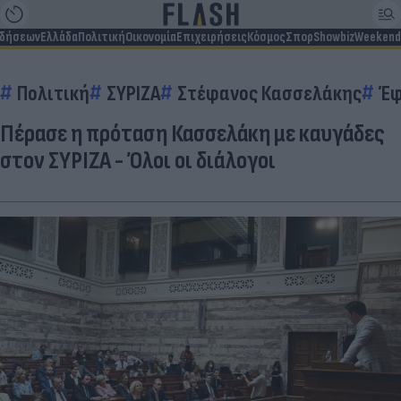
ιδήσεων
Ελλάδα
Πολιτική
Οικονομία
Επιχειρήσεις
Κόσμος
Σπορ
Showbiz
Weekend
Πολιτική
ΣΥΡΙΖΑ
Στέφανος Κασσελάκης
Έφ
Πέρασε η πρόταση Κασσελάκη με καυγάδες
στον ΣΥΡΙΖΑ - Όλοι οι διάλογοι