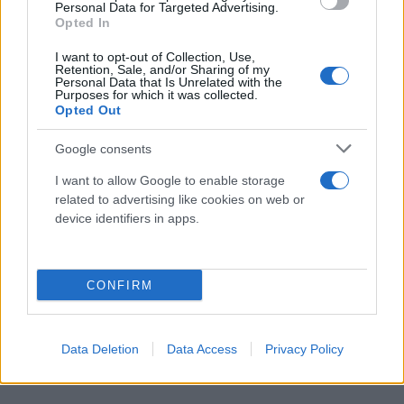
Personal Data for Targeted Advertising.
μεταξύ άλλων ότι υπήρξαν φωνές κριτικής που
Opted In
ήταν «βιαστικές και άδικες». Με αιχμηρό τρόπο,
ανέφερε ότι αν υπάρχει θέμα ανάκλησης της
I want to opt-out of Collection, Use,
Retention, Sale, and/or Sharing of my
ρύθμισης εκλογής Προέδρου από τη βάση να τεθεί,
Personal Data that Is Unrelated with the
Purposes for which it was collected.
ενώ αναφορικά με τη φυσιογνωμία του κόμματος
Opted Out
υποστήριξε ότι η διακήρυξη είναι σαφής ως προς
Google consents
τον προσδιορισμό της. Για το συνέδριο,
υπογράμμισε ότι ο οδικός χάρτης είναι η
I want to allow Google to enable storage
related to advertising like cookies on web or
υλοποίηση της εντολής μετασχηματισμού και
device identifiers in apps.
διεύρυνσης.
CONFIRM
Data Deletion
Data Access
Privacy Policy