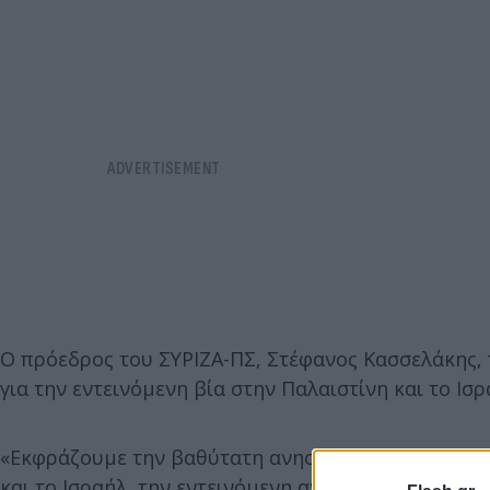
Ο πρόεδρος του ΣΥΡΙΖΑ-ΠΣ, Στέφανος Κασσελάκης, π
για την εντεινόμενη βία στην Παλαιστίνη και το Ισρ
«Εκφράζουμε την βαθύτατη ανησυχία μας για τον κ
και το Ισραήλ, την εντεινόμενη ανθρωπιστική κρίσ