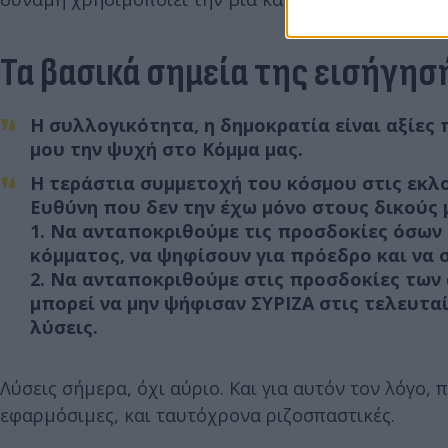
Τα βασικά σημεία της εισήγησ
Η συλλογικότητα, η δημοκρατία είναι αξίες
μου την ψυχή στο Κόμμα μας.
Η τεράστια συμμετοχή του κόσμου στις εκλο
Ευθύνη που δεν την έχω μόνο στους δικούς μ
1. Να ανταποκριθούμε τις προσδοκίες όσων 
κόμματος, να ψηφίσουν για πρόεδρο και να 
2. Να ανταποκριθούμε στις προσδοκίες των
μπορεί να μην ψήφισαν ΣΥΡΙΖΑ στις τελευτα
λύσεις.
Λύσεις σήμερα, όχι αύριο. Και για αυτόν τον λόγο,
εφαρμόσιμες, και ταυτόχρονα ριζοσπαστικές.