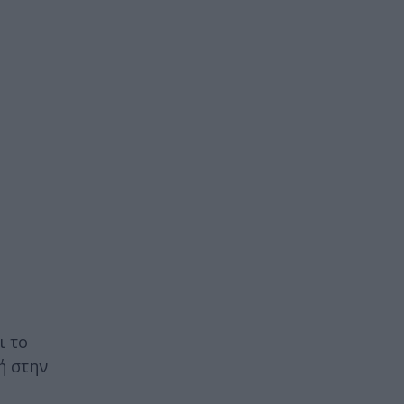
ι το
ή στην