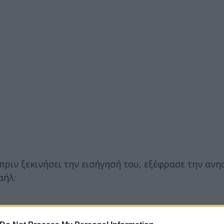
ριν ξεκινήσει την εισήγησή του, εξέφρασε την ανη
αήλ:
ύκλο βίας χιλιάδων νεκρών στον οποίο βυθίζεται η
η στη Γάζα, την πιθανή επέκταση της σύρραξης σε π