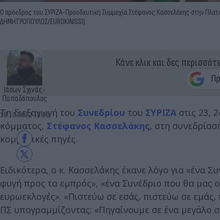
Ο πρόεδρος του ΣΥΡΙΖΑ-Προοδευτική Συμμαχία Στέφανος Κασσελάκης στην Πλατεί
ΔΗΜΗΤΡΟΠΟΥΛΟΣ/EUROKINISSI)
Κάνε κλικ και δες περισσότ
Ιάσων Σχινάς-
Παπαδόπουλος
Τη διεξαγωγή του
Συνεδρίου
του
ΣΥΡΙΖΑ
στις 23, 
18.10.2023 18:23
κόμματος,
Στέφανος Κασσελάκης
, στη συνεδρίασ
κομματικές πηγές.
Ειδικότερα, ο κ. Κασσελάκης έκανε λόγο για «ένα Σ
φυγή προς τα εμπρός», «ένα Συνέδριο που θα μας ο
ευρωεκλογές». «Πιστεύω σε εσάς, πιστεύω σε εμάς, 
ΠΣ υπογραμμίζοντας: «Πηγαίνουμε σε ένα μεγάλο συ