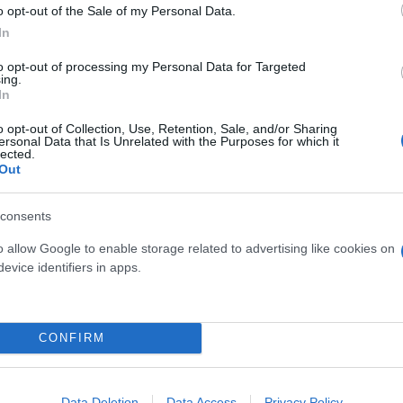
o opt-out of the Sale of my Personal Data.
α σε βάρος αμάχων δεν είναι σε καμία περίπτωση α
In
σύνης, ενώ η λογική της «εκδίκησης» μόνο περαιτέρ
to opt-out of processing my Personal Data for Targeted
. «Ήδη οι τρεις δεκαετίες που μεσολάβησαν από τη
ing.
In
ισμών, της κατοχής και του αποκλεισμού που επιβ
η του διεθνούς δικαίου και η καταπάτηση στοιχειω
o opt-out of Collection, Use, Retention, Sale, and/or Sharing
ersonal Data that Is Unrelated with the Purposes for which it
α, γεννούν μόνο βία και υπονομεύουν την ειρήνη κ
lected.
Out
χή», συμπλήρωσε.
consents
τακτική την ανάγκη για διεθνείς διπλωματικές πρω
o allow Google to enable storage related to advertising like cookies on
ν άμεση κατάπαυση του πυρός και την επαναφορά στ
evice identifiers in apps.
ατών που συνυπάρχουν ειρηνικά, στη βάση των συ
ην Ανατολική Ιερουσαλήμ. Καλούμε την ελληνική κ
ση και να προσφέρει βοήθεια σε θύματα, πρόσφυγες
CONFIRM
ουμε και θα στηρίξουμε ενεργά τον αγώνα υπέρ της 
ύ απέναντι στην ισραηλινή κατοχή και σε οποιαδήπο
πιτύχει τους σκοπούς της».
Data Deletion
Data Access
Privacy Policy