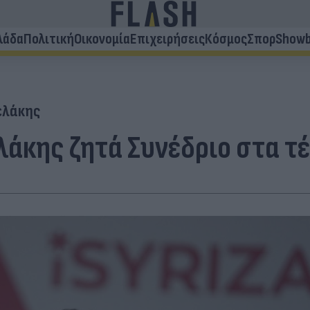
λάδα
Πολιτική
Οικονομία
Επιχειρήσεις
Κόσμος
Σπορ
Showb
ελάκης
λάκης ζητά Συνέδριο στα τ