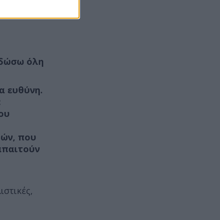
 δώσω όλη
α ευθύνη.
:
του
τών, που
 απαιτούν
ιστικές,