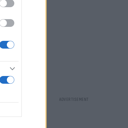
νεκτή από το
ω κλιμάκωση
ν υπογραφή
λήθηκε από
δών
αι την
τοβουλίες,
η
νόρων του
υβέρνηση να
 και
ειρήνης και
τε πολιτική