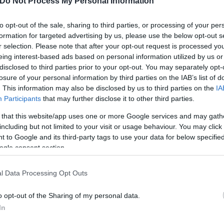
Do Not Process My Personal Information
 κρίσης. Η απολύτως καταδικαστέα επίθεση της Χαμ
ηγούμενες μέρες το Ισραήλ η οποίο κοστίζει τη ζωή
to opt-out of the sale, sharing to third parties, or processing of your per
formation for targeted advertising by us, please use the below opt-out s
τική κρίση στη Γάζα μέσω του αποκλεισμού της περ
r selection. Please note that after your opt-out request is processed y
ίου στη Γάζα με εκατοντάδες νεκρούς που -σύμφω
eing interest-based ads based on personal information utilized by us or
 ισραηλινή αεροπορία».
disclosed to third parties prior to your opt-out. You may separately opt-
losure of your personal information by third parties on the IAB’s list of
. This information may also be disclosed by us to third parties on the
IA
Participants
that may further disclose it to other third parties.
 that this website/app uses one or more Google services and may gath
including but not limited to your visit or usage behaviour. You may click 
 to Google and its third-party tags to use your data for below specifi
ogle consent section.
l Data Processing Opt Outs
o opt-out of the Sharing of my personal data.
In