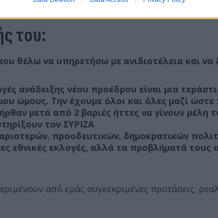
ής του:
 που θέλω να υπηρετήσω με ανιδιοτέλεια και να
γές ανάδειξης νέου προέδρου είναι μια τεράστι
ου ώμους. Την έχουμε όλοι και όλες μαζί ώστε 
ήρθαν μετά από 2 βαριές ήττες να γίνουν μέλη 
στηρίξουν τον ΣΥΡΙΖΑ
 αριστερών, προοδευτικών, δημοκρατικών πολι
ίες εθνικές εκλογές, αλλά τα προβλήματά τους
 περιμένουν από εμάς συγκεκριμένες προτάσεις, ρεαλ