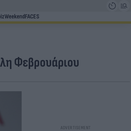
iz
Weekend
FACES
έλη Φεβρουάριου