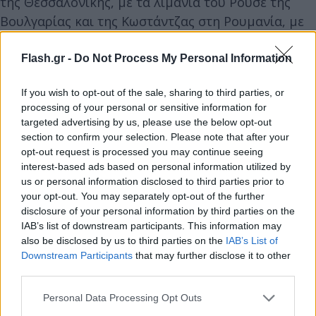
της Θεσσαλονίκης, με τα λιμάνια του Ρούσε της
Βουλγαρίας και της Κωστάντζας στη Ρουμανία, με
την Μολδαβία και την Ουκρανία.
Flash.gr -
Do Not Process My Personal Information
Την πρωτοβουλία ανέλαβε ο κ. Σταϊκούρας, καθώς
If you wish to opt-out of the sale, sharing to third parties, or
η Ρωσική εισβολή στην Ουκρανία έχει
processing of your personal or sensitive information for
δημιουργήσει οικονομικές και ενεργειακές
targeted advertising by us, please use the below opt-out
προκλήσεις, οι οποίες επηρεάζουν σημαντικά την
section to confirm your selection. Please note that after your
opt-out request is processed you may continue seeing
ακεραιότητα της εφοδιαστικής αλυσίδας, καθώς και
interest-based ads based on personal information utilized by
την ενεργειακή ασφάλεια των κρατών, ενώ
us or personal information disclosed to third parties prior to
προκύπτει σημαντική ανάγκη διαφοροποίησης των
your opt-out. You may separately opt-out of the further
disclosure of your personal information by third parties on the
εμπορευματικών διαδρομών και συνδέσεων.
IAB’s list of downstream participants. This information may
also be disclosed by us to third parties on the
IAB’s List of
Downstream Participants
that may further disclose it to other
third parties.
Please note that this website/app uses one or more Google
Personal Data Processing Opt Outs
services and may gather and store information including but