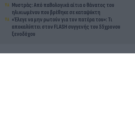
Μυστράς: Από παθολογικά αίτια ο θάνατος του
ηλικιωμένου που βρέθηκε σε καταψύκτη
«Έλεγε να μην ρωτούν για τον πατέρα του»: Τι
αποκαλύπτει στον FLASH συγγενής του 55χρονου
ξενοδόχου