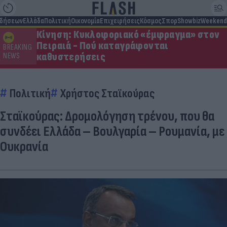
ιδήσεων
Ελλάδα
Πολιτική
Οικονομία
Επιχειρήσεις
Κόσμος
Σπορ
Showbiz
Weekend
Κίνηση: Κυκλοφοριακό «έμφραγμα» στον
Πειραιά - Πού καταγράφονται
BREAKING
καθυστερήσεις
NEWS
Πολιτική
Χρήστος Σταϊκούρας
Σταϊκούρας: Δρομολόγηση τρένου, που θα
συνδέει Ελλάδα – Βουλγαρία – Ρουμανία, με
Ουκρανία