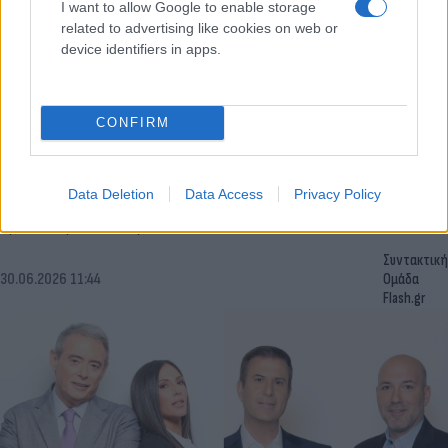
I want to allow Google to enable storage
related to advertising like cookies on web or
device identifiers in apps.
CONFIRM
Η Μαίρη Βυτινάρος δεν είναι πια μόνη! Όσα
αποκάλυψε για πρώτη φορά για τον νέο της
σύντροφο (βίντεο)
Data Deletion
Data Access
Privacy Policy
Ερωτεύτηκε και το φωνάζει.
Συντακτική
30.06.2026 11:44
Ομάδα
Flash.gr