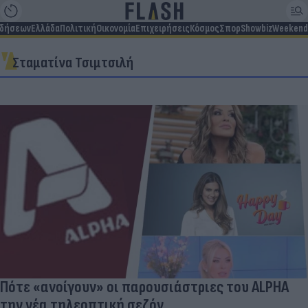
ιδήσεων
Ελλάδα
Πολιτική
Οικονομία
Επιχειρήσεις
Κόσμος
Σπορ
Showbiz
Weekend
Σταματίνα Τσιμτσιλή
Πότε «ανοίγουν» οι παρουσιάστριες του ALPHA
την νέα τηλεοπτική σεζόν