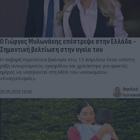
Ο Γιώργος Μυλωνάκης επέστρεψε στην Ελλάδα -
Σημαντική βελτίωση στην υγεία του
Η σοβαρή περιπέτεια ξεκίνησε στις 15 Απριλίου όταν υπέστη
ρήξη ανευρύσματος εγκεφάλου και χρειάστηκε για αρκετές
ημέρες να νοσηλευτεί στη ΜΕΘ του νοσοκομείου
«Ευαγγελισμός».
Αγγελική
28.05.2026 10:05
Γιαννακού