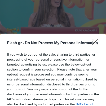
Τσιμτσιλή: «Όλα τα ωραία κάποτε τελειώνουν, η
Flash.gr -
Do Not Process My Personal Information
τηλεόραση περνάει δύσκολα, δεν θεωρούμε
τίποτα δεδομένο»
If you wish to opt-out of the sale, sharing to third parties, or
processing of your personal or sensitive information for
Η παρουσιάστρια του «Happy day» έκλεισε τη φετινή σεζόν με
targeted advertising by us, please use the below opt-out
επιτυχία και μίλησε για τις δυσκολίες που έρχονται στον χώρο
section to confirm your selection. Please note that after your
των ΜΜΕ…
opt-out request is processed you may continue seeing
interest-based ads based on personal information utilized by
Βασίλης
03.07.2026 12:36
us or personal information disclosed to third parties prior to
Ανδριτσάνος
your opt-out. You may separately opt-out of the further
disclosure of your personal information by third parties on the
IAB’s list of downstream participants. This information may
also be disclosed by us to third parties on the
IAB’s List of