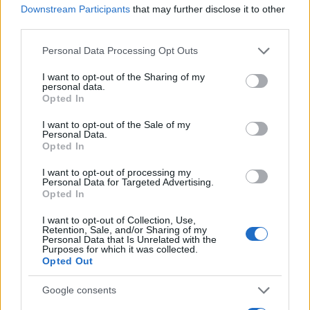
Downstream Participants
that may further disclose it to other
third parties.
Please note that this website/app uses one or more Google
Personal Data Processing Opt Outs
services and may gather and store information including but
not limited to your visit or usage behaviour. You may click to
I want to opt-out of the Sharing of my
personal data.
grant or deny consent to Google and its third-party tags to
Opted In
use your data for below specified purposes in below Google
consent section.
Τηλεθέαση 30/6: Αυτή είναι η εκπομπή της ΕΡΤ
I want to opt-out of the Sale of my
Personal Data.
που κέρδισε το «Happy day» στο δυναμικό κοινό
Opted In
Η Σταματίνα Τσιμτσιλή και η παρέα της δεν χάνουν εύκολα την
I want to opt-out of processing my
πρωτιά στη ζώνη τους, όμως καμιά φορά συμβαίνει και αυτό!
Personal Data for Targeted Advertising.
Opted In
Βασίλης
01.07.2026 14:52
Ανδριτσάνος
I want to opt-out of Collection, Use,
Retention, Sale, and/or Sharing of my
Personal Data that Is Unrelated with the
Purposes for which it was collected.
Opted Out
Google consents