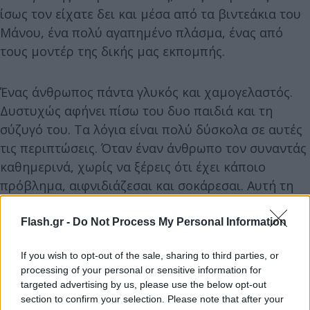
ίσως τον είχατε δει και μέσα από τα βιντεάκια του
Μάνου, ένα πολύ αγαπημένο πλάσμα, ένας από
τους μοντέρ της δικής μας εκπομπής.
Ένας άνθρωπος πάντα γλυκός και χαμογελαστός.
Δυστυχώς αφήνει πίσω του δυο παιδιά και τη
σύζυγό του. Τα λόγια είναι πολύ δύσκολα σε αυτές
τις περιπτώσεις. Όταν έναν άνθρωπο τον συναντάς
καθημερινά, χωρίς να ξέρεις ότι έχει κάποιο
πρόβλημα, αιφνιδιάζεσαι και σοκάρεσαι. Αυτή τη
στιγμή, η σκέψη μας, η αγάπη μας και η στήριξή
μας είναι με την οικογένειά του, τα παιδιά του και
Flash.gr -
Do Not Process My Personal Information
τη Μαρία, τη σύζυγό του. Τα ειλικρινή μας
If you wish to opt-out of the sale, sharing to third parties, or
συλλυπητήρια. Καλό ταξίδι. Σίγουρα θα προσέχει
processing of your personal or sensitive information for
τους ανθρώπους του από ψηλά πια» ήταν τα λόγια
targeted advertising by us, please use the below opt-out
της Σταματίνας Τσιμτσιλή.
section to confirm your selection. Please note that after your