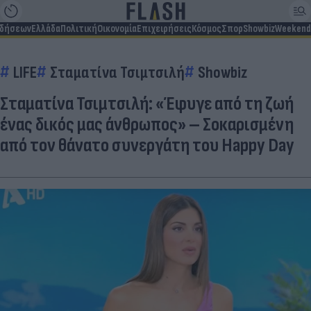
ιδήσεων
Ελλάδα
Πολιτική
Οικονομία
Επιχειρήσεις
Κόσμος
Σπορ
Showbiz
Weekend
LIFE
Σταματίνα Τσιμτσιλή
Showbiz
Σταματίνα Τσιμτσιλή: «Έφυγε από τη ζωή
ένας δικός μας άνθρωπος» – Σοκαρισμένη
από τον θάνατο συνεργάτη του Happy Day