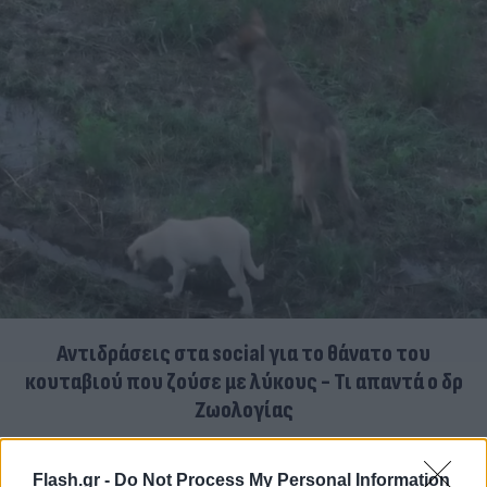
Αντιδράσεις στα social για το θάνατο του
κουταβιού που ζούσε με λύκους - Τι απαντά ο δρ
Ζωολογίας
06.08.2026
Flash.gr -
Do Not Process My Personal Information