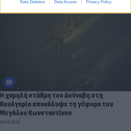
Data Deletion
Data Access
Privacy Policy
Η χαμηλή στάθμη του Δούναβη στη
Βουλγαρία αποκάλυψε τη γέφυρα του
Μεγάλου Κωνσταντίνου
06.08.2026