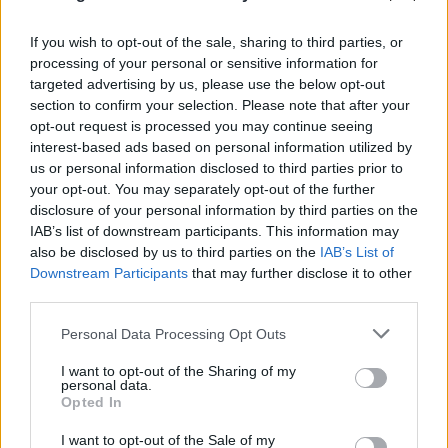
If you wish to opt-out of the sale, sharing to third parties, or
processing of your personal or sensitive information for
targeted advertising by us, please use the below opt-out
section to confirm your selection. Please note that after your
opt-out request is processed you may continue seeing
interest-based ads based on personal information utilized by
us or personal information disclosed to third parties prior to
your opt-out. You may separately opt-out of the further
disclosure of your personal information by third parties on the
IAB’s list of downstream participants. This information may
also be disclosed by us to third parties on the
IAB’s List of
Downstream Participants
that may further disclose it to other
third parties.
Please note that this website/app uses one or more Google
Personal Data Processing Opt Outs
services and may gather and store information including but
not limited to your visit or usage behaviour. You may click to
I want to opt-out of the Sharing of my
personal data.
grant or deny consent to Google and its third-party tags to
Opted In
use your data for below specified purposes in below Google
consent section.
I want to opt-out of the Sale of my