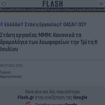
ιδήσεων
Ελλάδα
Πολιτική
Οικονομία
Επιχειρήσεις
Κόσμος
Σπορ
Showbiz
Weekend
Ελλάδα
Στάση Εργασίας
ΟΑΣΑ
ΟΣΥ
Στάση εργασίας ΜΜΜ: Κανονικά τα
δρομολόγια των λεωφορείων την Τρίτη 6
Ιουλίου
05.07.2021 23:51
Γιώργος
Δημητρόπουλος
Κάνε κλικ και δες περισσότερο
Flash.gr
στην αναζήτηση της
Google