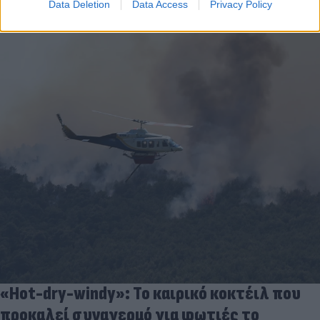
Data Deletion
Data Access
Privacy Policy
«Hot-dry-windy»: Το καιρικό κοκτέιλ που
προκαλεί συναγερμό για φωτιές το