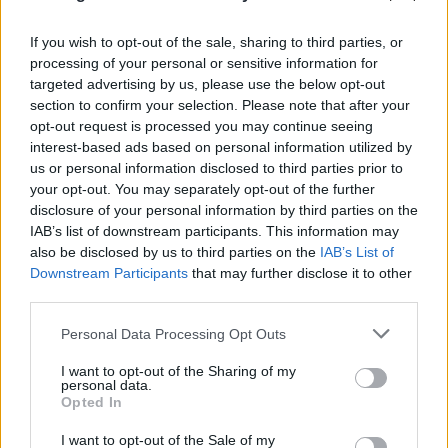
Τεχνητή Νοημοσύνη
If you wish to opt-out of the sale, sharing to third parties, or
08.08.2026
ΧΡΙΣΤΌΔΟΥΛΟΣ ΣΚΟΎΝΤΑΣ
processing of your personal or sensitive information for
targeted advertising by us, please use the below opt-out
section to confirm your selection. Please note that after your
opt-out request is processed you may continue seeing
interest-based ads based on personal information utilized by
us or personal information disclosed to third parties prior to
your opt-out. You may separately opt-out of the further
disclosure of your personal information by third parties on the
IAB’s list of downstream participants. This information may
also be disclosed by us to third parties on the
IAB’s List of
Downstream Participants
that may further disclose it to other
third parties.
Please note that this website/app uses one or more Google
Personal Data Processing Opt Outs
services and may gather and store information including but
not limited to your visit or usage behaviour. You may click to
I want to opt-out of the Sharing of my
personal data.
grant or deny consent to Google and its third-party tags to
Opted In
use your data for below specified purposes in below Google
consent section.
I want to opt-out of the Sale of my