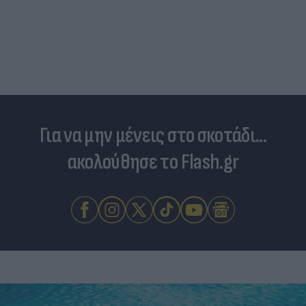
Είδος... πολυτελείας τα κρεατικά: Στα ύψη οι
τιμές στο μοσχάρι - Φόβοι για νέο «ράλι»
ανατιμήσεων
Για να μην μένεις στο σκοτάδι...
ακολούθησε το Flash.gr