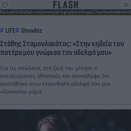
ιδήσεων
Ελλάδα
Πολιτική
Οικονομία
Επιχειρήσεις
Κόσμος
Σπορ
Showbiz
Weekend
LIFE
Showbiz
Στάθης Σταμουλακάτος: «Στην κηδεία του
πατέρα μου γνώρισα τον αδελφό μου»
Για τις απώλειες στη ζωή του μίλησε ο
καταξιωμένος ηθοποιός και αποκάλυψε ότι
συστήθηκε στον ετεροθαλή αδελφό του μια
«δύσκολη» μέρα.