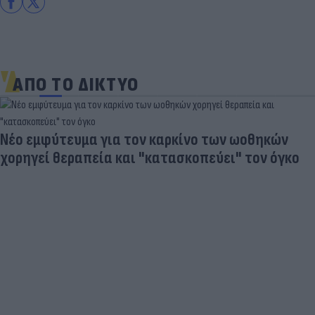
ΑΠΟ ΤΟ ΔΙΚΤΥΟ
Δέκα εκατομμύρια followers δεν κάνουν λάθος- Η
Ντιλέτα Λεότα με μαγιό έγινε ξανά viral (photos)