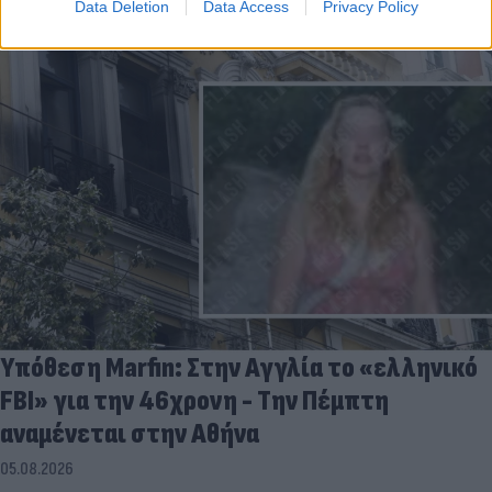
Data Deletion
Data Access
Privacy Policy
Υπόθεση Marfin: Στην Αγγλία το «ελληνικό
FBI» για την 46χρονη - Την Πέμπτη
αναμένεται στην Αθήνα
05.08.2026