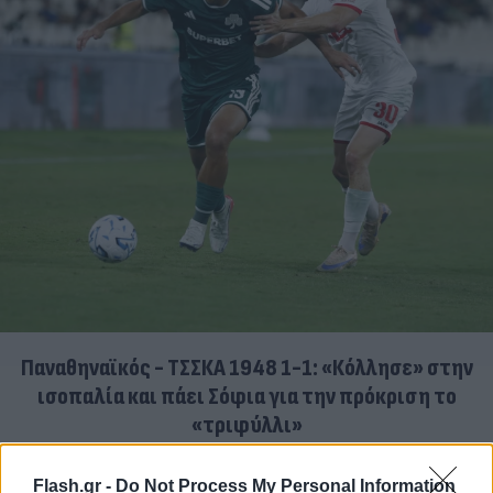
Παναθηναϊκός - ΤΣΣΚΑ 1948 1-1: «Κόλλησε» στην
ισοπαλία και πάει Σόφια για την πρόκριση το
«τριφύλλι»
05.08.2026
ΚΏΣΤΑΣ ΜΠΑΤΖΏΝΗΣ
Flash.gr -
Do Not Process My Personal Information