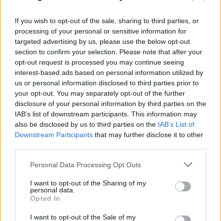
If you wish to opt-out of the sale, sharing to third parties, or
processing of your personal or sensitive information for
targeted advertising by us, please use the below opt-out
section to confirm your selection. Please note that after your
opt-out request is processed you may continue seeing
interest-based ads based on personal information utilized by
us or personal information disclosed to third parties prior to
your opt-out. You may separately opt-out of the further
disclosure of your personal information by third parties on the
IAB’s list of downstream participants. This information may
also be disclosed by us to third parties on the
IAB’s List of
Downstream Participants
that may further disclose it to other
third parties.
Please note that this website/app uses one or more Google
Personal Data Processing Opt Outs
services and may gather and store information including but
not limited to your visit or usage behaviour. You may click to
I want to opt-out of the Sharing of my
personal data.
grant or deny consent to Google and its third-party tags to
Opted In
use your data for below specified purposes in below Google
consent section.
I want to opt-out of the Sale of my