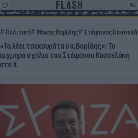
ιδήσεων
Ελλάδα
Πολιτική
Οικονομία
Επιχειρήσεις
Κόσμος
Σπορ
Showbiz
Weekend
Πολιτική
Μάκης Βορίδης
Στέφανος Κασσελά
«Τα λέει τσεκουράτα ο κ.Βορίδης»: Το
αιχμηρό σχόλιο του Στέφανου Κασσελάκη
στο X