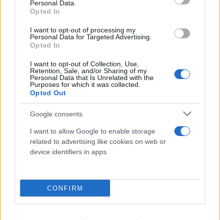
Personal Data.
Opted In
Αδιανόητη καταγγελία για τουρίστα στην Κρήτη:
I want to opt-out of processing my
Έδειχνε ανήλικη και ρωτούσε «πόσο;»
Personal Data for Targeted Advertising.
Opted In
07.08.2026
I want to opt-out of Collection, Use,
Retention, Sale, and/or Sharing of my
Personal Data that Is Unrelated with the
Purposes for which it was collected.
Opted Out
Google consents
I want to allow Google to enable storage
related to advertising like cookies on web or
device identifiers in apps.
CONFIRM