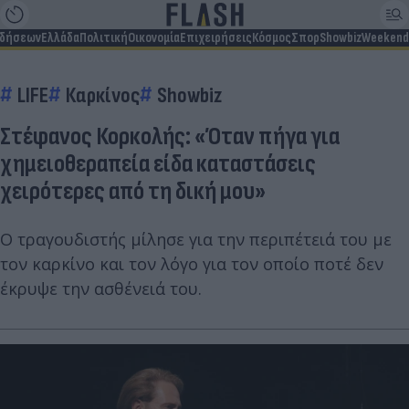
ιδήσεων
Ελλάδα
Πολιτική
Οικονομία
Επιχειρήσεις
Κόσμος
Σπορ
Showbiz
Weekend
LIFE
Καρκίνος
Showbiz
Στέφανος Κορκολής: «Όταν πήγα για
χημειοθεραπεία είδα καταστάσεις
χειρότερες από τη δική μου»
Ο τραγουδιστής μίλησε για την περιπέτειά του με
τον καρκίνο και τον λόγο για τον οποίο ποτέ δεν
έκρυψε την ασθένειά του.