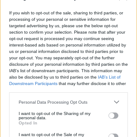
If you wish to opt-out of the sale, sharing to third parties, or
processing of your personal or sensitive information for
targeted advertising by us, please use the below opt-out
section to confirm your selection. Please note that after your
opt-out request is processed you may continue seeing
interest-based ads based on personal information utilized by
us or personal information disclosed to third parties prior to
your opt-out. You may separately opt-out of the further
disclosure of your personal information by third parties on the
IAB’s list of downstream participants. This information may
also be disclosed by us to third parties on the
IAB’s List of
Downstream Participants
that may further disclose it to other
third parties.
Please note that this website/app uses one or more Google
Personal Data Processing Opt Outs
services and may gather and store information including but
not limited to your visit or usage behaviour. You may click to
I want to opt-out of the Sharing of my
personal data.
grant or deny consent to Google and its third-party tags to
Opted In
use your data for below specified purposes in below Google
consent section.
I want to opt-out of the Sale of my