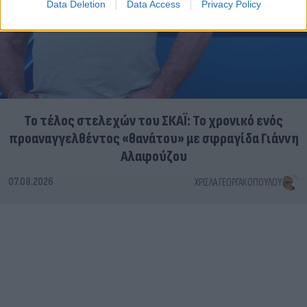
Data Deletion
Data Access
Privacy Policy
Το τέλος στελεχών του ΣΚΑΪ: Το χρονικό ενός
προαναγγελθέντος «θανάτου» με σφραγίδα Γιάννη
Αλαφούζου
07.08.2026
ΧΡΊΣΛΑ ΓΕΩΡΓΑΚΟΠΟΎΛΟΥ