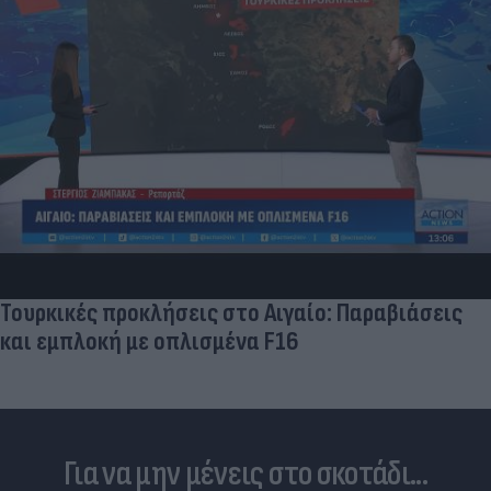
Και οι μα
επιστήμο
διαφορετ
προκλήσεις στο Αιγαίο: Παραβιάσεις
ή με οπλισμένα F16
Για να μην μένεις στο σκοτάδι...