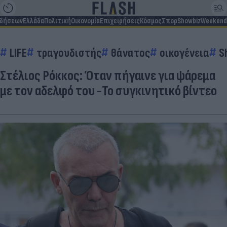
ιδήσεων
Ελλάδα
Πολιτική
Οικονομία
Επιχειρήσεις
Κόσμος
Σπορ
Showbiz
Weekend
LIFE
τραγουδιστής
θάνατος
οικογένεια
S
Στέλιος Ρόκκος: Όταν πήγαινε για ψάρεμα
με τον αδελφό του -Το συγκινητικό βίντεο