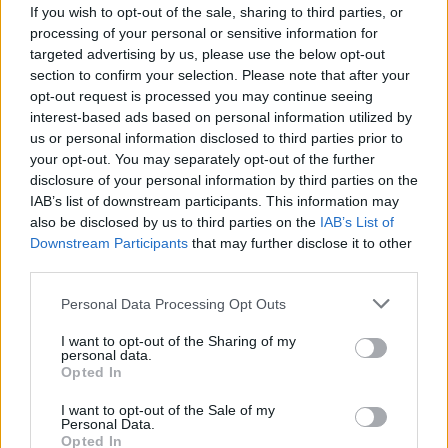
σημεία ζωής για πολλές ώρες με αποτέλεσμα να
If you wish to opt-out of the sale, sharing to third parties, or
processing of your personal or sensitive information for
κινητοποιηθούν οι δικοί του άνθρωποι καλώντας
targeted advertising by us, please use the below opt-out
το λιμεναρχείο.
section to confirm your selection. Please note that after your
opt-out request is processed you may continue seeing
Άνδρες του Λιμενικού Σώματος τις απογευματινές
interest-based ads based on personal information utilized by
us or personal information disclosed to third parties prior to
ώρες εντόπισαν την βάρκα του, τον εξοπλισμό του
your opt-out. You may separately opt-out of the further
και προσωπικά του αντικείμενα, ενώ
disclosure of your personal information by third parties on the
ειδοποιήθηκαν και δύτες για ερεύνα.
IAB’s list of downstream participants. This information may
also be disclosed by us to third parties on the
IAB’s List of
Downstream Participants
that may further disclose it to other
Ο άτυχος άνδρας εντοπίστηκε χωρίς τις αισθήσεις
third parties.
του το Σάββατο 30/12, στην θαλάσσια περιοχή
Please note that this website/app uses one or more Google
Personal Data Processing Opt Outs
ανοιχτά του χωριού Παναγιά και μεταφέρθηκε στο
services and may gather and store information including but
νοσοκομείο Λήμνου όπου και επιβεβαιώθηκε ο
not limited to your visit or usage behaviour. You may click to
I want to opt-out of the Sharing of my
personal data.
θάνατός του.
grant or deny consent to Google and its third-party tags to
Opted In
use your data for below specified purposes in below Google
consent section.
I want to opt-out of the Sale of my
Το συγκινητικό βίντεο
Personal Data.
Opted In