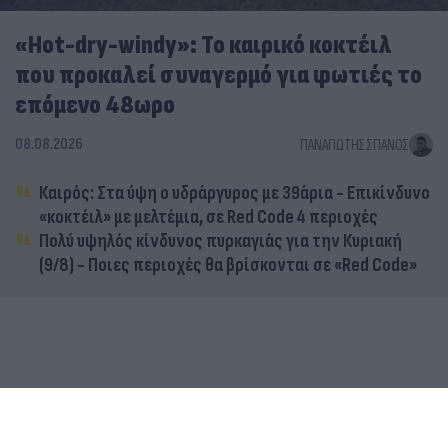
«Hot-dry-windy»: Το καιρικό κοκτέιλ
που προκαλεί συναγερμό για φωτιές το
επόμενο 48ωρο
08.08.2026
ΠΑΝΑΓΙΏΤΗΣ ΣΠΑΝΌΣ
Καιρός: Στα ύψη ο υδράργυρος με 39άρια - Επικίνδυνο
«κοκτέιλ» με μελτέμια, σε Red Code 4 περιοχές
Πολύ υψηλός κίνδυνος πυρκαγιάς για την Κυριακή
(9/8) - Ποιες περιοχές θα βρίσκονται σε «Red Code»