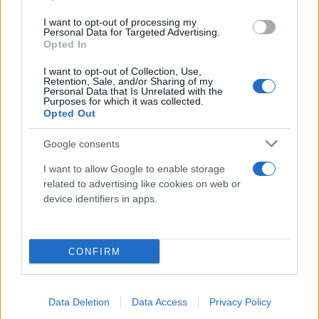
Ο Στέλιος Ρόκκος και ο αδελφός του Νίκος
I want to opt-out of processing my
μοιράζονταν την κοινή τους αγάπη για το ψάρεμα.
Personal Data for Targeted Advertising.
Opted In
Μάλιστα, ο τραγουδιστής σε πολλές συνεντεύξεις
του ανέφερε ότι το ψάρεμα ήταν οικογενειακή
I want to opt-out of Collection, Use,
Retention, Sale, and/or Sharing of my
υπόθεση.
Personal Data that Is Unrelated with the
Purposes for which it was collected.
Opted Out
Τα δύο αδέρφια στο παρελθόν είχαν κάνει μαζί ένα
Google consents
γύρισμα για το boatfishing.gr, όπου ψάρευαν με
βάρκα, και ο Στέλιος Ρόκκος μεταξύ άλλων έλεγε:
I want to allow Google to enable storage
related to advertising like cookies on web or
device identifiers in apps.
CONFIRM
Data Deletion
Data Access
Privacy Policy