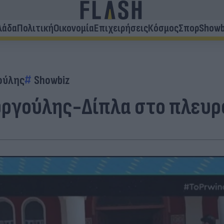
λάδα
Πολιτική
Οικονομία
Επιχειρήσεις
Κόσμος
Σπορ
Showb
ούλης
Showbiz
εωργούλης-Δίπλα στο πλευ