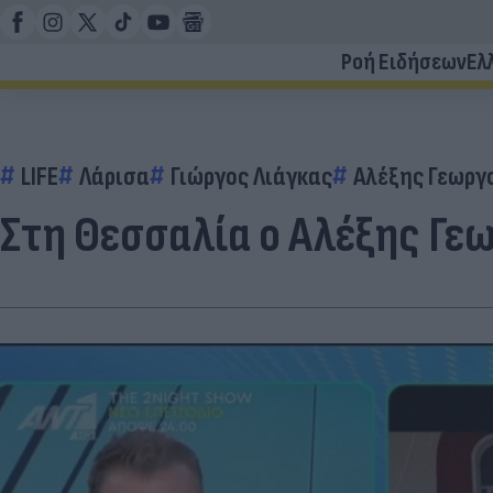
Ροή Ειδήσεων
Ελ
LIFE
Λάρισα
Γιώργος Λιάγκας
Αλέξης Γεωργ
Στη Θεσσαλία ο Αλέξης Γ