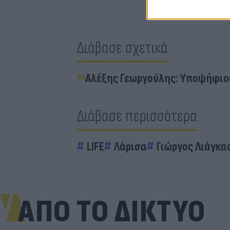
Διάβασε σχετικά
Αλέξης Γεωργούλης: Υποψήφιος
Διάβασε περισσότερα
LIFE
Λάρισα
Γιώργος Λιάγκα
ΑΠΟ ΤΟ ΔΙΚΤΥΟ