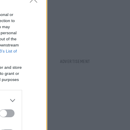
sonal or
ection to
ou may
 personal
out of the
 downstream
B’s List of
er and store
to grant or
ed purposes