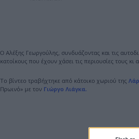
Ο Αλέξης Γεωργούλης, συνδυάζοντας και τις αυτοδι
κατοίκους που έχουν χάσει τις περιουσίες τους κι
Το βίντεο τραβήχτηκε από κάτοικο χωριού της
Λάρ
Πρωινό» με τον
Γιώργο Λιάγκα.