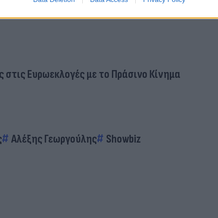
 στις Ευρωεκλογές με το Πράσινο Κίνημα
ς
Αλέξης Γεωργούλης
Showbiz