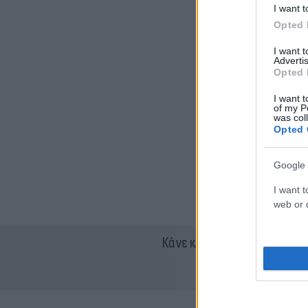
I want t
Opted 
I want 
Advertis
Opted 
I want t
of my P
was col
Opted 
Google 
I want t
web or d
Κάνε κλικ και δες περισσότ