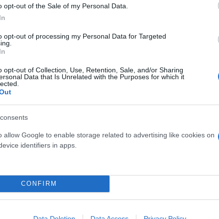
o opt-out of the Sale of my Personal Data.
In
to opt-out of processing my Personal Data for Targeted
ing.
In
o opt-out of Collection, Use, Retention, Sale, and/or Sharing
ersonal Data that Is Unrelated with the Purposes for which it
lected.
Out
consents
o allow Google to enable storage related to advertising like cookies on
evice identifiers in apps.
ερο
Flash.gr
στην αναζήτηση της
Google
CONFIRM
Data Deletion
Data Access
Privacy Policy