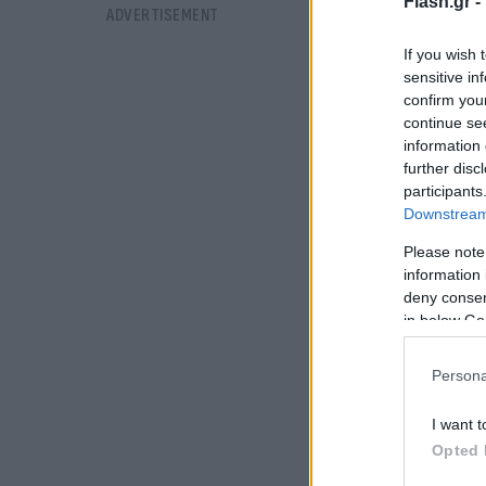
Flash.gr -
If you wish 
sensitive in
confirm you
continue se
information 
further disc
participants
Downstream 
Please note
information 
deny consent
in below Go
Persona
I want t
Opted 