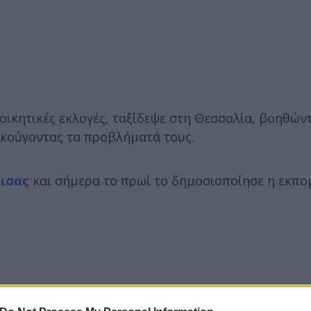
οικητικές εκλογές, ταξίδεψε στη Θεσσαλία, βοηθών
 ακούγοντας τα προβλήματά τους.
ισας
και σήμερα το πρωί το δημοσιοποίησε η εκπο