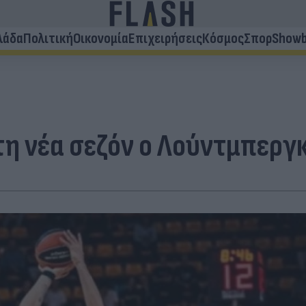
λάδα
Πολιτική
Οικονομία
Επιχειρήσεις
Κόσμος
Σπορ
Showb
τη νέα σεζόν ο Λούντμπεργ