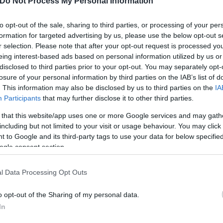
Do Not Process My Personal Information
γο για βέβαιη αποχώρηση του 28χρονου από τη Βί
to opt-out of the sale, sharing to third parties, or processing of your per
 πλευρές ήρθαν σε συμφωνία και θα συνεχίσουν -το
formation for targeted advertising by us, please use the below opt-out s
r selection. Please note that after your opt-out request is processed y
eing interest-based ads based on personal information utilized by us or
disclosed to third parties prior to your opt-out. You may separately opt-
ς λίστα τον Λούντμπεργκ ήταν η Γαλατασαράι, αλλά
losure of your personal information by third parties on the IAB’s list of
ν ομάδα για την απόκτησή του.
. This information may also be disclosed by us to third parties on the
IA
Participants
that may further disclose it to other third parties.
 that this website/app uses one or more Google services and may gath
including but not limited to your visit or usage behaviour. You may click 
 to Google and its third-party tags to use your data for below specifi
ogle consent section.
l Data Processing Opt Outs
o opt-out of the Sharing of my personal data.
In