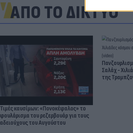
ΑΠΟ ΤΟ ΔΙΚΤΥΟ
Πανζουρλισμ
Σαλάχ - Χιλι
της Τραμπζον
Τιμές καυσίμων: «Πονοκέφαλος» το
φουλάρισμα του ρεζερβουάρ για τους
αδειούχους του Αυγούστου