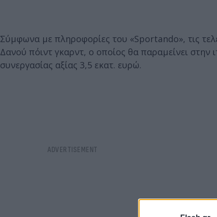
Σύμφωνα με πληροφορίες του «Sportando», τις τε
Δανού πόιντ γκαρντ, ο οποίος θα παραμείνει στην 
συνεργασίας αξίας 3,5 εκατ. ευρώ.