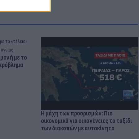
μμονή με το
 πρόβλημα
Η μάχη των προορισμών: Πιο
οικονομικά για οικογένειες το ταξίδι
των διακοπών με αυτοκίνητο