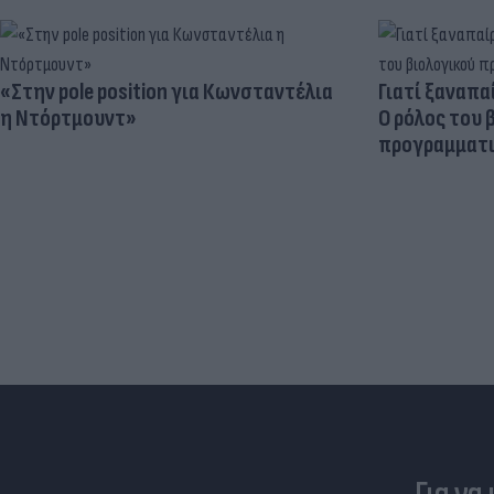
«Στην pole position για Κωνσταντέλια
Γιατί ξαναπα
η Ντόρτμουντ»
Ο ρόλος του 
προγραμματι