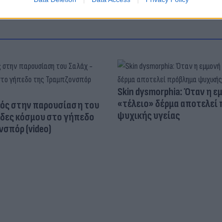
Skin dysmorphia: Όταν η ε
«τέλειο» δέρμα αποτελεί
ός στην παρουσίαση του
ψυχικής υγείας
άδες κόσμου στο γήπεδο
σπόρ (video)