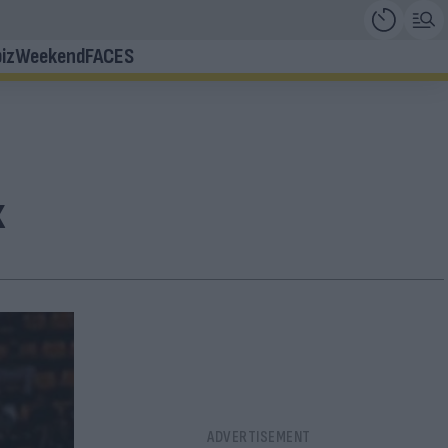
iz
Weekend
FACES
κ