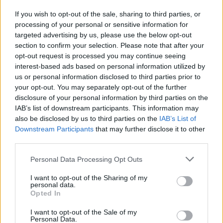
If you wish to opt-out of the sale, sharing to third parties, or
processing of your personal or sensitive information for
targeted advertising by us, please use the below opt-out
section to confirm your selection. Please note that after your
opt-out request is processed you may continue seeing
interest-based ads based on personal information utilized by
us or personal information disclosed to third parties prior to
your opt-out. You may separately opt-out of the further
disclosure of your personal information by third parties on the
IAB’s list of downstream participants. This information may
also be disclosed by us to third parties on the
IAB’s List of
Downstream Participants
that may further disclose it to other
«Είμαι χαρούμενος που ο Στιβ και εγώ μπορέσαμε
third parties.
να παρατείνουμε τη διαμονή μας στους
Please note that this website/app uses one or more Google
Personal Data Processing Opt Outs
αντίστοιχους ρόλους μας», είπε ο Σάουθγκεϊτ και
services and may gather and store information including but
πρόσθεσε: «Έχουμε μια μεγάλη ευκαιρία μπροστά
not limited to your visit or usage behaviour. You may click to
I want to opt-out of the Sharing of my
personal data.
grant or deny consent to Google and its third-party tags to
μας και ξέρω ότι οι οπαδοί είναι όλοι
Opted In
use your data for below specified purposes in below Google
ενθουσιασμένοι με το τι θα μπορούσε να πετύχει
consent section.
I want to opt-out of the Sale of my
αυτή η ομάδα στο μέλλον».
Personal Data.