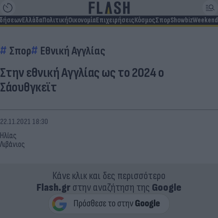
ιδήσεων
Ελλάδα
Πολιτική
Οικονομία
Επιχειρήσεις
Κόσμος
Σπορ
Showbiz
Weekend
Σπορ
Εθνική Αγγλίας
Στην εθνική Αγγλίας ως το 2024 ο
Σάουθγκεϊτ
22.11.2021 18:30
Ηλίας
Λιβάνιος
Κάνε κλικ και δες περισσότερο
Flash.gr
στην αναζήτηση της
Google