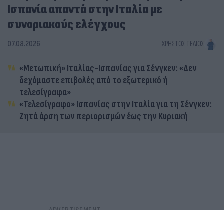
Ισπανία απαντά στην Ιταλία με
συνοριακούς ελέγχους
07.08.2026
ΧΡΉΣΤΟΣ ΤΈΛΙΟΣ
«Μετωπική» Ιταλίας-Ισπανίας για Σένγκεν: «Δεν
δεχόμαστε επιβολές από το εξωτερικό ή
τελεσίγραφα»
«Τελεσίγραφο» Ισπανίας στην Ιταλία για τη Σένγκεν:
Ζητά άρση των περιορισμών έως την Κυριακή