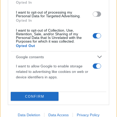
Opted In
Την περασμένη εβδομάδα, η Αγγλία προκρίθηκε για
I want to opt-out of processing my
Personal Data for Targeted Advertising.
το Παγκόσμιο Κύπελλο του Κατάρ, όπου φιλοδοξεί
Opted In
να φτάσει στην κατάκτηση του τίτλου, μετά το
I want to opt-out of Collection, Use,
1966.
Retention, Sale, and/or Sharing of my
Personal Data that Is Unrelated with the
Purposes for which it was collected.
Opted Out
Κάνε κλικ και δες περισσότερο
Google consents
Flash.gr
στην αναζήτηση της
Google
I want to allow Google to enable storage
related to advertising like cookies on web or
device identifiers in apps.
CONFIRM
Διάβασε περισσότερα
Data Deletion
Data Access
Privacy Policy