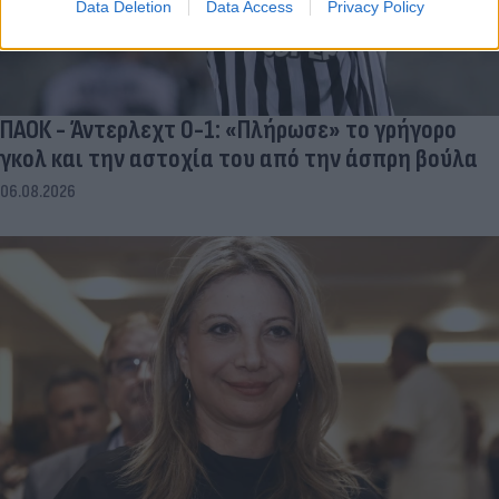
Data Deletion
Data Access
Privacy Policy
ΠΑΟΚ - Άντερλεχτ 0-1: «Πλήρωσε» το γρήγορο
γκολ και την αστοχία του από την άσπρη βούλα
06.08.2026