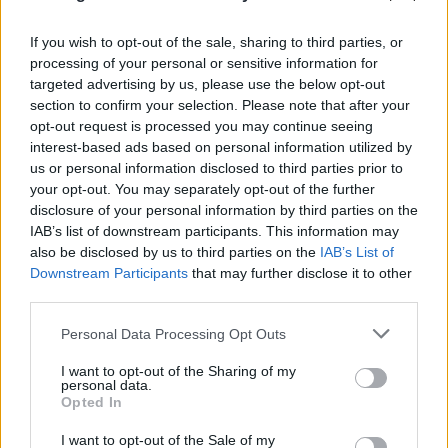
If you wish to opt-out of the sale, sharing to third parties, or
processing of your personal or sensitive information for
targeted advertising by us, please use the below opt-out
section to confirm your selection. Please note that after your
opt-out request is processed you may continue seeing
interest-based ads based on personal information utilized by
us or personal information disclosed to third parties prior to
your opt-out. You may separately opt-out of the further
disclosure of your personal information by third parties on the
IAB’s list of downstream participants. This information may
also be disclosed by us to third parties on the
IAB’s List of
Downstream Participants
that may further disclose it to other
third parties.
Please note that this website/app uses one or more Google
Η χαμηλή στάθμη του Δούναβη στη
Personal Data Processing Opt Outs
services and may gather and store information including but
Βουλγαρία αποκάλυψε τη γέφυρα του
not limited to your visit or usage behaviour. You may click to
I want to opt-out of the Sharing of my
personal data.
Μεγάλου Κωνσταντίνου
grant or deny consent to Google and its third-party tags to
Opted In
use your data for below specified purposes in below Google
06.08.2026
consent section.
I want to opt-out of the Sale of my