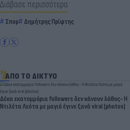
Διάβασε περισσότερα
Σπορ
Δημήτρης Πρίφτης
ΑΠΟ ΤΟ ΔΙΚΤΥΟ
Πανζουρλισμός στην παρουσίαση του Σαλάχ -
Χιλιάδες κόσμου στο γήπεδο της Τραμπζονσπόρ
(video)