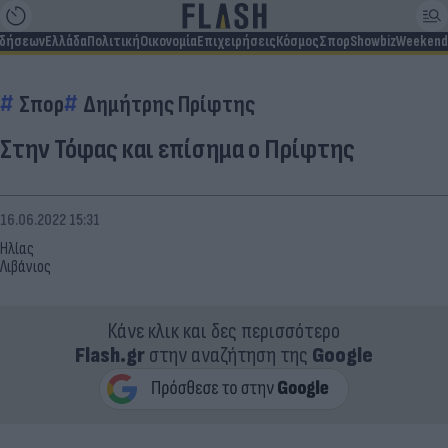
ιδήσεων
Ελλάδα
Πολιτική
Οικονομία
Επιχειρήσεις
Κόσμος
Σπορ
Showbiz
Weekend
Σπορ
Δημήτρης Πρίφτης
Στην Τόφας και επίσημα ο Πρίφτης
16.06.2022 15:31
Ηλίας
Λιβάνιος
Κάνε κλικ και δες περισσότερο
Flash.gr
στην αναζήτηση της
Google