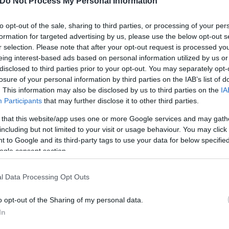
m today on, officially
@FIBA
hall of famer.
Do Not Process My Personal Information
s 👏🏻👏🏻
pic.twitter.com/MngnwbMR3d
to opt-out of the sale, sharing to third parties, or processing of your per
OKbasketball)
September 14, 2024
formation for targeted advertising by us, please use the below opt-out s
r selection. Please note that after your opt-out request is processed y
eing interest-based ads based on personal information utilized by us or
disclosed to third parties prior to your opt-out. You may separately opt-
NBA, πρωταθλητής κόσμου και Ευρώπης επίσης. Ένα
losure of your personal information by third parties on the IAB’s list of
f Fame της FIBA.
. This information may also be disclosed by us to third parties on the
IA
Participants
that may further disclose it to other third parties.
 that this website/app uses one or more Google services and may gath
including but not limited to your visit or usage behaviour. You may click 
 to Google and its third-party tags to use your data for below specifi
ogle consent section.
l Data Processing Opt Outs
o opt-out of the Sharing of my personal data.
In