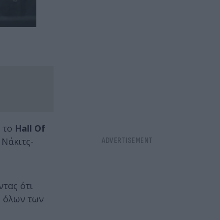
ά το
Hall Of
 Νάκιτς-
ντας ότι
ρ όλων των