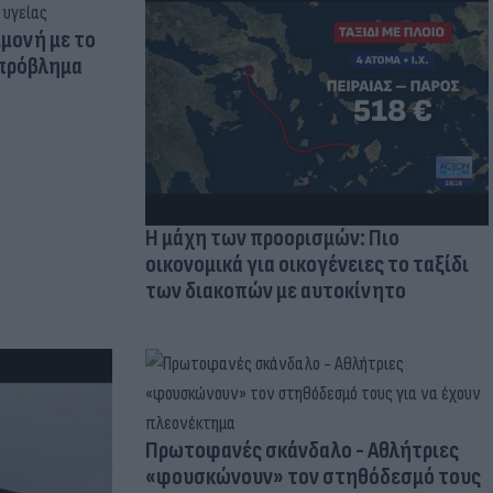
μμονή με το
 πρόβλημα
Η μάχη των προορισμών: Πιο
οικονομικά για οικογένειες το ταξίδι
των διακοπών με αυτοκίνητο
Πρωτοφανές σκάνδαλο - Aθλήτριες
«φουσκώνουν» τον στηθόδεσμό τους