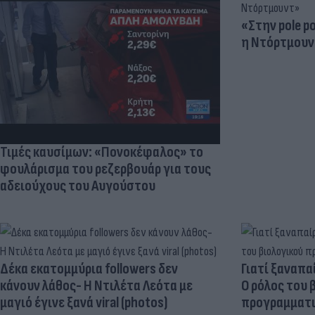
«Στην pole p
η Ντόρτμουν
Τιμές καυσίμων: «Πονοκέφαλος» το
φουλάρισμα του ρεζερβουάρ για τους
αδειούχους του Αυγούστου
Δέκα εκατομμύρια followers δεν
Γιατί ξαναπα
κάνουν λάθος- Η Ντιλέτα Λεότα με
Ο ρόλος του 
μαγιό έγινε ξανά viral (photos)
προγραμματι