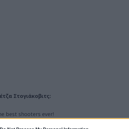
έτζα Στογιάκοβιτς:
he best shooters ever!
orld & European champion as well!