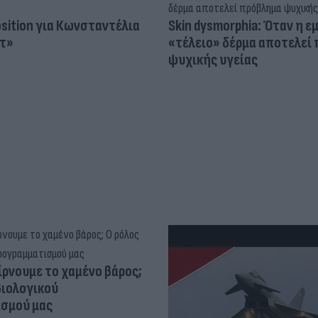
osition για Κωνσταντέλια
Skin dysmorphia: Όταν η ε
τ»
«τέλειο» δέρμα αποτελεί
ψυχικής υγείας
ίρνουμε το χαμένο βάρος;
βιολογικού
σμού μας