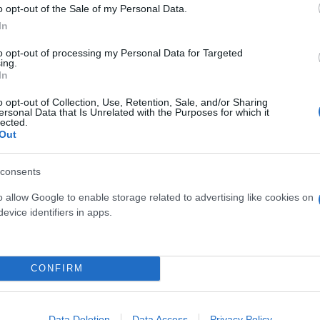
o opt-out of the Sale of my Personal Data.
In
to opt-out of processing my Personal Data for Targeted
ing.
In
ερο
Flash.gr
στην αναζήτηση της
Google
o opt-out of Collection, Use, Retention, Sale, and/or Sharing
ersonal Data that Is Unrelated with the Purposes for which it
lected.
Out
consents
o allow Google to enable storage related to advertising like cookies on
evice identifiers in apps.
CONFIRM
 προπονείται με την φανέλα της Παρτιζάν που τ
μπανιάμα: «Έτσι δε θα γίνει ποτέ κυρίαρχος στο Ν
Data Deletion
Data Access
Privacy Policy