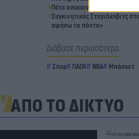
Πότε ανακοινώνεται ο Ντέγιαν
Συγκινητικός Στογιάκοβιτς στο
αφήσω τα πάντα»
Διάβασε περισσότερα
Σπορ
ΠΑΟΚ
NBA
Μπάσκετ
ΑΠΟ ΤΟ ΔΙΚΤΥΟ