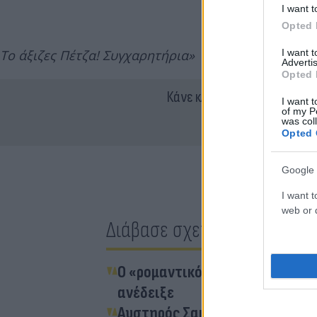
I want t
Opted 
I want 
Το άξιζες Πέτζα! Συγχαρητήρια»
Advertis
Opted 
Κάνε κλικ και δες περισσότ
I want t
of my P
was col
Opted 
Google 
I want t
web or d
Διάβασε σχετικά
Ο «ρομαντικός» Μπογκτάνοβιτς
ανέδειξε
Αυστηρός Σακίλ Ο'Νιλ για Γουε