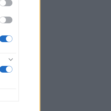
ον
ΒΑ»