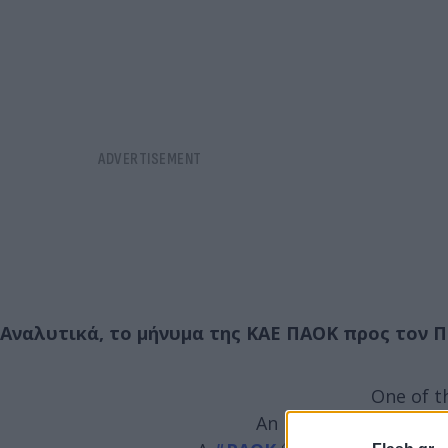
Αναλυτικά, το μήνυμα της ΚΑΕ ΠΑΟΚ προς τον Π
One of t
An NBA champion, a w