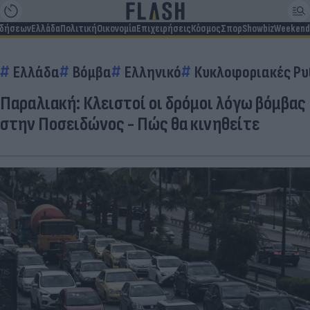
ιδήσεων
Ελλάδα
Πολιτική
Οικονομία
Επιχειρήσεις
Κόσμος
Σπορ
Showbiz
Weekend
Ελλάδα
Βόμβα
Ελληνικό
Κυκλοφοριακές Ρυ
Παραλιακή: Κλειστοί οι δρόμοι λόγω βόμβας
στην Ποσειδώνος - Πώς θα κινηθείτε