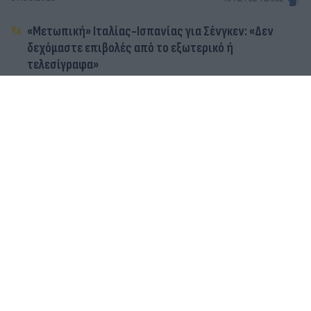
«Μετωπική» Ιταλίας-Ισπανίας για Σένγκεν: «Δεν
δεχόμαστε επιβολές από το εξωτερικό ή
τελεσίγραφα»
«Τελεσίγραφο» Ισπανίας στην Ιταλία για τη Σένγκεν:
Ζητά άρση των περιορισμών έως την Κυριακή