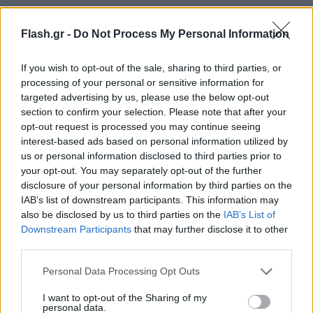
Flash.gr -
Do Not Process My Personal Information
If you wish to opt-out of the sale, sharing to third parties, or
processing of your personal or sensitive information for
targeted advertising by us, please use the below opt-out
section to confirm your selection. Please note that after your
opt-out request is processed you may continue seeing
interest-based ads based on personal information utilized by
Αναλόγως αναμένεται να διαμορφωθούν και τα
us or personal information disclosed to third parties prior to
your opt-out. You may separately opt-out of the further
δρομολόγια των λεωφορείων, των ΚΤΕΛ και του
disclosure of your personal information by third parties on the
Τραμ.
IAB’s list of downstream participants. This information may
also be disclosed by us to third parties on the
IAB’s List of
Η ΕΛΑΣ απευθύνει έκκληση στους οδηγούς για την
Downstream Participants
that may further disclose it to other
third parties.
καλύτερη εξυπηρέτησή τους και την αποφυγή
πρόσθετων κυκλοφοριακών προβλημάτων, να
Please note that this website/app uses one or more Google
Personal Data Processing Opt Outs
services and may gather and store information including but
επιλέξουν ως εναλλακτικές διαδρομές την κίνησή
not limited to your visit or usage behaviour. You may click to
I want to opt-out of the Sharing of my
τους μέσω της Λ. Βουλιαγμένης και/ή λοιπών
personal data.
grant or deny consent to Google and its third-party tags to