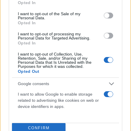
Opted In
δημοτικών οδών των Δήμων Γλυφάδας και
use your data for below specified purposes in below Google
Ελληνικού-Αργυρούπολης και να ακολουθούν τα
consent section.
I want to opt-out of the Sale of my
Personal Data.
σήματα και τις υποδείξεις των ρυθμιστών
Opted In
τροχονόμων.
I want to opt-out of processing my
Personal Data for Targeted Advertising.
Opted In
I want to opt-out of Collection, Use,
Retention, Sale, and/or Sharing of my
Personal Data that Is Unrelated with the
Purposes for which it was collected.
Opted Out
Google consents
I want to allow Google to enable storage
related to advertising like cookies on web or
device identifiers in apps.
CONFIRM