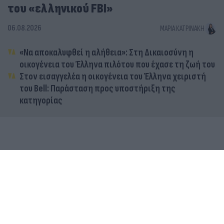
του «ελληνικού FBI»
06.08.2026
ΜΑΡΊΑ ΚΑΤΡΙΝΆΚΗ
«Να αποκαλυφθεί η αλήθεια»: Στη Δικαιοσύνη η
οικογένεια του Έλληνα πιλότου που έχασε τη ζωή του
Στον εισαγγελέα η οικογένεια του Έλληνα χειριστή
του Bell: Παράσταση προς υποστήριξη της
κατηγορίας