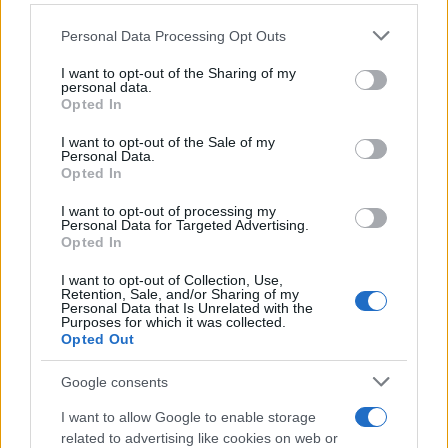
απαντήσει απέναντι στο εύθραυστο 1-0, όμως η
σεμνή τελετή έλαβε τέλος με τον Τόμας Μίλερ να
Please note that this website/app uses one or more Google
Personal Data Processing Opt Outs
services and may gather and store information including but
γράφει το τελικό 2-0 στο 78ο λεπτό. Παρ' όλα αυτά,
not limited to your visit or usage behaviour. You may click to
I want to opt-out of the Sharing of my
οι φιλοξενούμενοι είχαν την ευκαιρία να μειώσουν,
personal data.
grant or deny consent to Google and its third-party tags to
Opted In
όμως ο Λούκας Χόλερ έστειλε τη μπάλα πολύ άουτ
use your data for below specified purposes in below Google
σε πέναλτι που κέρδισε η ομάδα του στο 4ο και
consent section.
I want to opt-out of the Sale of my
Personal Data.
τελευταίο λεπτό των καθυστερήσεων για να μείνει
Opted In
το 2-0.
I want to opt-out of processing my
Personal Data for Targeted Advertising.
Opted In
I want to opt-out of Collection, Use,
Retention, Sale, and/or Sharing of my
Personal Data that Is Unrelated with the
Purposes for which it was collected.
Opted Out
Google consents
I want to allow Google to enable storage
related to advertising like cookies on web or