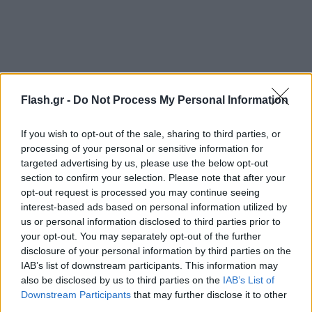
Flash.gr -
Do Not Process My Personal Information
Στα της αναμέτρησης, χωρίς να εντυπωσιάσει ή να
If you wish to opt-out of the sale, sharing to third parties, or
φορτσάρει, η ομάδα του Βενσάν Κομπανί
processing of your personal or sensitive information for
προηγήθηκε από το πρώτο ημίχρονο με εύστοχο
targeted advertising by us, please use the below opt-out
χτύπημα πέναλτι του Χάρι Κέιν στο 38' μετά από
section to confirm your selection. Please note that after your
opt-out request is processed you may continue seeing
παρέμβαση χεριού αντιπάλου που καταλογίστηκε
interest-based ads based on personal information utilized by
σε κεφάλια του, με τον Άγγλο στράικερ να βρίσκει
us or personal information disclosed to third parties prior to
δίχτυα απέναντι σε κάθε γερμανική ομάδα που έχει
your opt-out. You may separately opt-out of the further
disclosure of your personal information by third parties on the
συναντήσει στο πρωτάθλημα, κάνοντας το 17/17.
IAB’s list of downstream participants. This information may
also be disclosed by us to third parties on the
IAB’s List of
Η Φράιμπουργκ είχε τις στιγμές της για να
Downstream Participants
that may further disclose it to other
third parties.