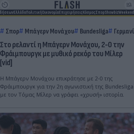
ιδήσεων
Ελλάδα
Πολιτική
Οικονομία
Επιχειρήσεις
Κόσμος
Σπορ
Showbiz
Weekend
Σπορ
Μπάγερν Μονάχου
Bundesliga
Γερμαν
Στο ρελαντί η Μπάγερν Μονάχου, 2-0 την
Φράιμπουργκ με μυθικό ρεκόρ του Μίλερ
[vid]
Η Μπάγερν Μονάχου επικράτησε με 2-0 της
Φράιμπουργκ για την 2η αγωνιστική της Bundesliga
με τον Τόμας Μίλερ να γράφει «χρυσή» ιστορία.