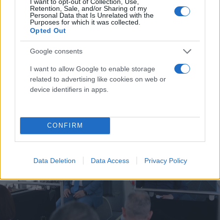
I want to opt-out of Collection, Use,
Εντός του πρώτου δεκαημέρου του Ιουνίου
Retention, Sale, and/or Sharing of my
αναμένεται να κυκλοφορούν περίπου 100
Personal Data that Is Unrelated with the
Purposes for which it was collected.
οχήματα.
Opted Out
Ακολούθως, θα υπάρξει σταδιακή αύξηση
Google consents
των λεωφορείων που εκτελούν δρομολόγια
ώστε, έως το τέλος Ιουνίου, όλα να έχουν
I want to allow Google to enable storage
τεθεί προς χρήση.
related to advertising like cookies on web or
device identifiers in apps.
CONFIRM
Data Deletion
Data Access
Privacy Policy