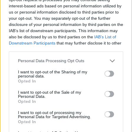
interest-based ads based on personal information utilized by
us or personal information disclosed to third parties prior to
your opt-out. You may separately opt-out of the further
disclosure of your personal information by third parties on the
IAB’s list of downstream participants. This information may
also be disclosed by us to third parties on the
IAB’s List of
Downstream Participants
that may further disclose it to other
third parties.
Please note that this website/app uses one or more Google
Personal Data Processing Opt Outs
services and may gather and store information including but
not limited to your visit or usage behaviour. You may click to
I want to opt-out of the Sharing of my
personal data.
grant or deny consent to Google and its third-party tags to
Opted In
use your data for below specified purposes in below Google
consent section.
I want to opt-out of the Sale of my
Personal Data.
Opted In
Έως το τέλος της επόμενης εβδομάδας ο
αριθμός των ηλεκτρικών λεωφορείων που
I want to opt-out of processing my
θα κυκλοφορούν θα έχει αυξηθεί στα 80 έως
Personal Data for Targeted Advertising.
Opted In
85.