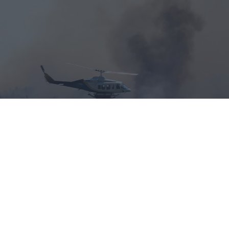
«Hot-dry-windy»: Το καιρικό κοκτέιλ
που προκαλεί συναγερμό για φωτιές το