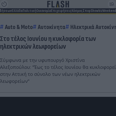
ιδήσεων
Ελλάδα
Πολιτική
Οικονομία
Επιχειρήσεις
Κόσμος
Σπορ
Showbiz
Weekend
Auto & Moto
Αυτοκίνητα
Ηλεκτρικά Αυτοκίν
Στο τέλος Ιουνίου η κυκλοφορία των
ηλεκτρικών λεωφορείων
Σύμφωνα με την υφυπουργό Χριστίνα
Αλεξοπούλου: "Έως το τέλος Ιουνίου θα κυκλοφορεί
στην Αττική το σύνολο των νέων ηλεκτρικών
λεωφορείων"