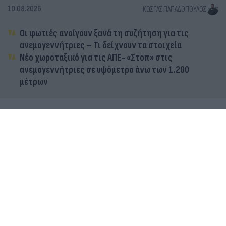
10.08.2026
ΚΏΣΤΑΣ ΠΑΠΑΔΌΠΟΥΛΟΣ
Οι φωτιές ανοίγουν ξανά τη συζήτηση για τις
ανεμογεννήτριες – Τι δείχνουν τα στοιχεία
Νέο χωροταξικό για τις ΑΠΕ- «Στοπ» στις
ανεμογεννήτριες σε υψόμετρο άνω των 1.200
μέτρων