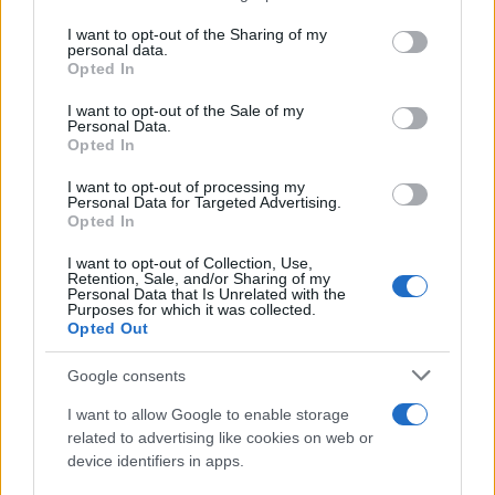
services and may gather and store information including but
υψηλός και βλέπουμε αρκετά γκολ. Οι γηπεδούχοι
not limited to your visit or usage behaviour. You may click to
I want to opt-out of the Sharing of my
είναι αναγκασμένοι να ρισκάρουν για τη νίκη,
personal data.
grant or deny consent to Google and its third-party tags to
Opted In
οπότε περιμένουμε συνολικά ένα ανοιχτό παιχνίδι.
use your data for below specified purposes in below Google
consent section.
Στοιχηματικά, θα πάμε με το Goal/Goal , που
I want to opt-out of the Sale of my
Personal Data.
προσφέρεται σε απόδοση 2.05 από τις
Opted In
στοιχηματικές εταιρίες.
I want to opt-out of processing my
Personal Data for Targeted Advertising.
Opted In
I want to opt-out of Collection, Use,
Retention, Sale, and/or Sharing of my
Personal Data that Is Unrelated with the
Purposes for which it was collected.
Opted Out
Google consents
I want to allow Google to enable storage
related to advertising like cookies on web or
device identifiers in apps.