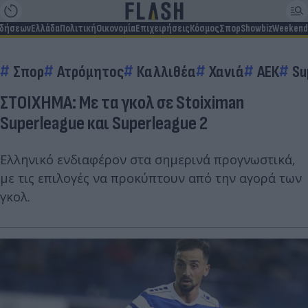
ιδήσεων
Ελλάδα
Πολιτική
Οικονομία
Επιχειρήσεις
Κόσμος
Σπορ
Showbiz
Weekend
Σπορ
Ατρόμητος
Καλλιθέα
Χανιά
ΑΕΚ
Su
ΣΤΟΙΧΗΜΑ: Με τα γκολ σε Stoiximan
Superleague και Superleague 2
Ελληνικό ενδιαφέρον στα σημερινά προγνωστικά,
με τις επιλογές να προκύπτουν από την αγορά των
γκολ.