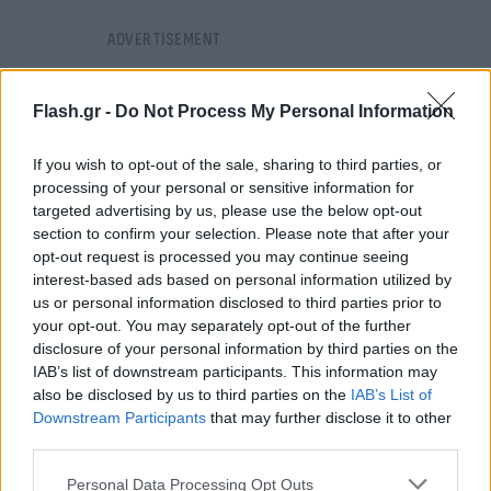
Flash.gr -
Do Not Process My Personal Information
If you wish to opt-out of the sale, sharing to third parties, or
processing of your personal or sensitive information for
targeted advertising by us, please use the below opt-out
section to confirm your selection. Please note that after your
opt-out request is processed you may continue seeing
interest-based ads based on personal information utilized by
us or personal information disclosed to third parties prior to
your opt-out. You may separately opt-out of the further
disclosure of your personal information by third parties on the
IAB’s list of downstream participants. This information may
also be disclosed by us to third parties on the
IAB’s List of
Η στοιχηματική πρόταση του BetMarket.gr
Downstream Participants
that may further disclose it to other
third parties.
Στα παιχνίδια της ΑΕΚ Β’ ο ρυθμός είναι πολύ
Please note that this website/app uses one or more Google
Personal Data Processing Opt Outs