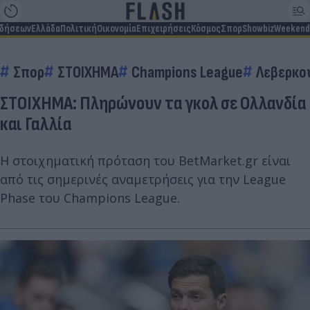
ιδήσεων
Ελλάδα
Πολιτική
Οικονομία
Επιχειρήσεις
Κόσμος
Σπορ
Showbiz
Weekend
Σπορ
ΣΤΟΙΧΗΜΑ
Champions League
Λεβερκο
ΣΤΟΙΧΗΜΑ: Πληρώνουν τα γκολ σε Ολλανδία
και Γαλλία
Η στοιχηματική πρόταση του BetMarket.gr είναι
από τις σημερινές αναμετρήσεις για την League
Phase του Champions League.