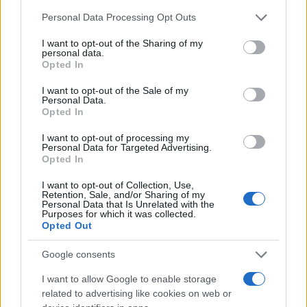
Please note that this website/app uses one or more Google
Personal Data Processing Opt Outs
services and may gather and store information including but
not limited to your visit or usage behaviour. You may click to
I want to opt-out of the Sharing of my
personal data.
grant or deny consent to Google and its third-party tags to
Ακολουθώντας λοιπόν αυτή την συμπεριφορά των
Opted In
use your data for below specified purposes in below Google
Γερμανών θα πάμε με το Goal/Goal πρώτου
consent section.
I want to opt-out of the Sale of my
ημιχρόνου σε απόδοση 3,75. Αξίζει να αναφέρουμε
Personal Data.
Opted In
πως όσοι δεν θέλουν να πάρουν μεγάλο ρίσκο, το
απλό Goal/Goal προσφέρεται στο 1,57.
I want to opt-out of processing my
Personal Data for Targeted Advertising.
Opted In
BetMarket.gr Επιλογές
I want to opt-out of Collection, Use,
Retention, Sale, and/or Sharing of my
UCL – 19/9, 19:45 – Φέγενορντ – Μπάγερ
Personal Data that Is Unrelated with the
Λεβερκούζεν: Goal/Goal α’ ημιχρόνου (Απόδοση:
Purposes for which it was collected.
Opted Out
3,75)
UCL – 19/9, 22:00 – Μπρεστ – Στουρμ Γκρατς:
Google consents
Over 2.5 (Απόδοση: 2.10)
I want to allow Google to enable storage
related to advertising like cookies on web or