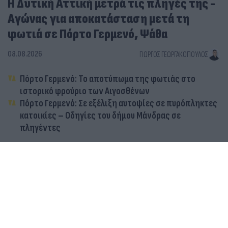
Η Δυτική Αττική μετρά τις πληγές της -
Αγώνας για αποκατάσταση μετά τη
φωτιά σε Πόρτο Γερμενό, Ψάθα
08.08.2026
ΓΙΏΡΓΟΣ ΓΕΩΡΓΑΚΌΠΟΥΛΟΣ
Πόρτο Γερμενό: Το αποτύπωμα της φωτιάς στο
ιστορικό φρούριο των Αιγοσθένων
Πόρτο Γερμενό: Σε εξέλιξη αυτοψίες σε πυρόπληκτες
κατοικίες – Οδηγίες του δήμου Μάνδρας σε
πληγέντες