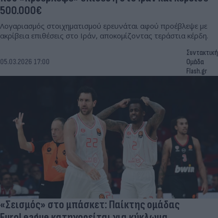
500.000€
Λογαριασμός στοιχηματισμού ερευνάται αφού προέβλεψε με
ακρίβεια επιθέσεις στο Ιράν, αποκομίζοντας τεράστια κέρδη.
Συντακτική
05.03.2026 17:00
Ομάδα
Flash.gr
«Σεισμός» στο μπάσκετ: Παίκτης ομάδας
EuroLeague κατηγορείται για κύκλωμα