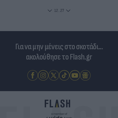
1
2
...
27
Για να μην μένεις στο σκοτάδι...
ακολούθησε το Flash.gr