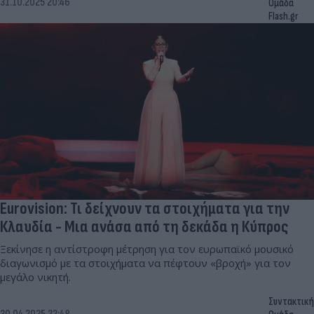
31.10.2025 20:46
Ομάδα
Flash.gr
Eurovision: Τι δείχνουν τα στοιχήματα για την
Κλαυδία - Μια ανάσα από τη δεκάδα η Κύπρος
Ξεκίνησε η αντίστροφη μέτρηση για τον ευρωπαϊκό μουσικό
διαγωνισμό με τα στοιχήματα να πέφτουν «βροχή» για τον
μεγάλο νικητή.
Συντακτική