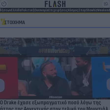
ιδήσεων
Ελλάδα
Πολιτική
Οικονομία
Επιχειρήσεις
Κόσμος
Σπορ
Showbiz
Weekend
ΣΤΟΙΧΗΜΑ
Ο Drake έχασε εξωπραγματικό ποσό λόγω της
ήττας της Αργεντινής στον τελικό του Μουντιάλ