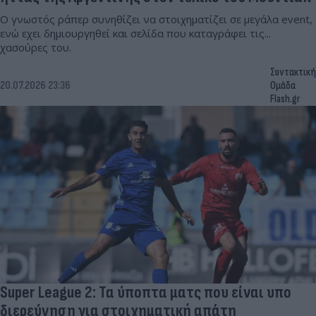
Ο γνωστός ράπερ συνηθίζει να στοιχηματίζει σε μεγάλα event,
ενώ εχει δημιουργηθεί και σελίδα που καταγράφει τις...
χασούρες του.
Συντακτική
20.07.2026 23:36
Ομάδα
Flash.gr
Super League 2: Τα ύποπτα ματς που είναι υπο
διερεύνηση για στοιχηματική απάτη