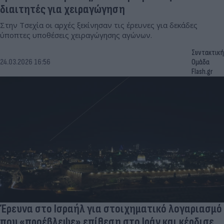
διαιτητές για χειραγώγηση
Στην Τσεχία οι αρχές ξεκίνησαν τις έρευνες για δεκάδες
ύποπτες υποθέσεις χειραγώγησης αγώνων.
Συντακτική
24.03.2026 16:56
Ομάδα
Flash.gr
Έρευνα στο Ισραήλ για στοιχηματικό λογαριασμό
που «προέβλεψε» επίθεση στο Ιράν και κέρδισε