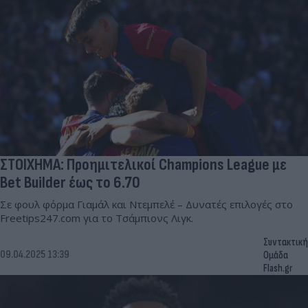
ΣΤΟΙΧΗΜΑ: Προημιτελικοί Champions League με
Bet Builder έως το 6.70
Σε φουλ φόρμα Γιαμάλ και Ντεμπελέ – Δυνατές επιλογές στο
Freetips247.com για το Τσάμπιονς Λιγκ.
Συντακτική
09.04.2025 13:39
Ομάδα
Flash.gr