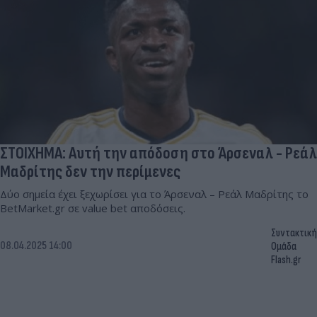
ΣΤΟΙΧΗΜΑ: Αυτή την απόδοση στο Άρσεναλ - Ρεάλ
Μαδρίτης δεν την περίμενες
Δύο σημεία έχει ξεχωρίσει για το Άρσεναλ – Ρεάλ Μαδρίτης το
BetMarket.gr σε value bet αποδόσεις.
Συντακτική
08.04.2025 14:00
Ομάδα
Flash.gr