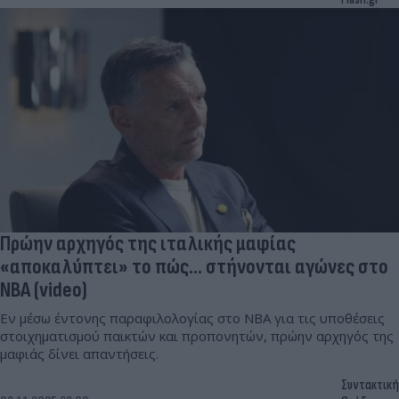
Πρώην αρχηγός της ιταλικής μαφίας
«αποκαλύπτει» το πώς... στήνονται αγώνες στο
NBA (video)
Εν μέσω έντονης παραφιλολογίας στο NBA για τις υποθέσεις
στοιχηματισμού παικτών και προπονητών, πρώην αρχηγός της
μαφιάς δίνει απαντήσεις.
Συντακτική