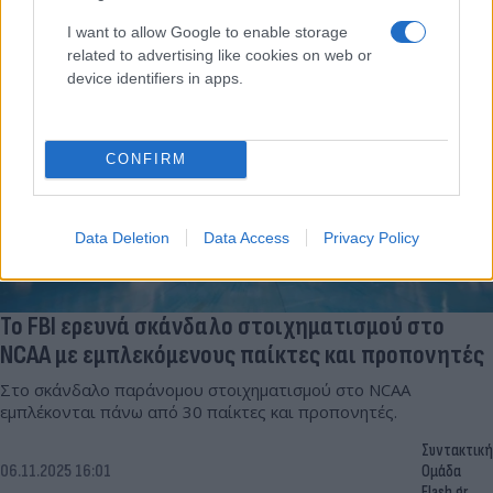
Νίκος
10.11.2025 19:49
Νανούρης
I want to allow Google to enable storage
related to advertising like cookies on web or
device identifiers in apps.
CONFIRM
Data Deletion
Data Access
Privacy Policy
Το FBI ερευνά σκάνδαλο στοιχηματισμού στο
NCAA με εμπλεκόμενους παίκτες και προπονητές
Στο σκάνδαλο παράνομου στοιχηματισμού στο NCAA
εμπλέκονται πάνω από 30 παίκτες και προπονητές.
Συντακτική
06.11.2025 16:01
Ομάδα
Flash.gr