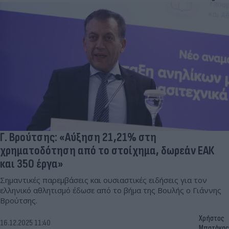
Γ. Βρούτσης: «Αύξηση 21,21% στη
χρηματοδότηση από το στοίχημα, δωρεάν ΕΑΚ
και 350 έργα»
Σημαντικές παρεμβάσεις και ουσιαστικές ειδήσεις για τον
ελληνικό αθλητισμό έδωσε από το βήμα της Βουλής ο Γιάννης
Βρούτσης.
Χρήστος
16.12.2025 11:40
Μπατάκας