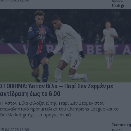
30.04.2025 22:48
Ομάδα
Flash.gr
ΣΤΟΙΧΗΜΑ: Άστον Βίλα – Παρί Σεν Ζερμέν με
αντίδραση έως το 6.00
Η Άστον Βίλα φιλοξενεί την Παρί Σεν Ζερμέν στον
επαναληπτικό προημιτελικό του Champions League και το
BetMarket.gr έχει τα προγνωστικά.
Συντακτική
15.04.2025 14:09
Ομάδα