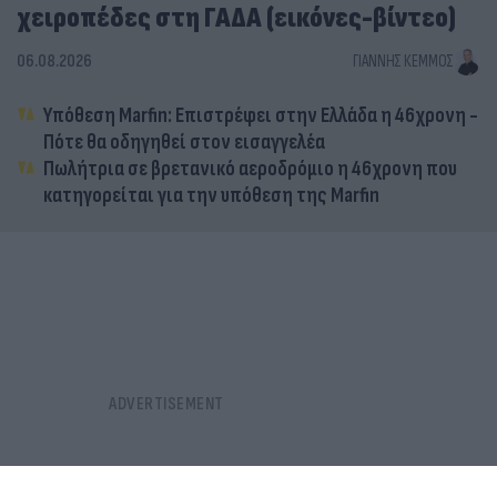
χειροπέδες στη ΓΑΔΑ (εικόνες-βίντεο)
06.08.2026
ΓΙΆΝΝΗΣ ΚΈΜΜΟΣ
Υπόθεση Marfin: Επιστρέφει στην Ελλάδα η 46χρονη -
Πότε θα οδηγηθεί στον εισαγγελέα
Πωλήτρια σε βρετανικό αεροδρόμιο η 46χρονη που
κατηγορείται για την υπόθεση της Marfin