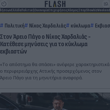
ιδήσεων
Ελλάδα
Πολιτική
Οικονομία
Επιχειρήσεις
Κόσμος
Σπορ
Showbiz
Weekend
Πολιτική
Νίκος Χαρδαλιάς
κύκλωμα
Εκβια
Στον Άρειο Πάγο ο Νίκος Χαρδαλιάς -
Κατέθεσε μηνύσεις για το κύκλωμα
εκβιαστών
«Το απόστημα θα σπάσει» ανέφερε χαρακτηριστικά
ο περιφερειάρχης Αττικής προσερχόμενος στον
Άρειο Πάγο για τη μηνυτήρια αναφορά.