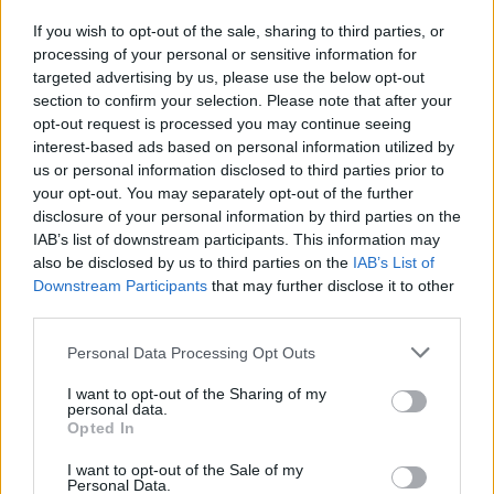
If you wish to opt-out of the sale, sharing to third parties, or
processing of your personal or sensitive information for
targeted advertising by us, please use the below opt-out
section to confirm your selection. Please note that after your
opt-out request is processed you may continue seeing
Ο Νίκος Χαρδαλιάς, σημειωτέον,
χθες μετακίνησε
interest-based ads based on personal information utilized by
148 υπαλλήλους από τη διεύθυνση
us or personal information disclosed to third parties prior to
Υγειονομικού Ελέγχου
. Για το εν λόγω ζήτημα
your opt-out. You may separately opt-out of the further
disclosure of your personal information by third parties on the
τόνισε ότι «έχω εμπιστοσύνη στις υπηρεσίες μου. Η
IAB’s list of downstream participants. This information may
συντριπτική πλειοψηφία των εργαζομένων και στη
also be disclosed by us to third parties on the
IAB’s List of
διεύθυνση υγειονομικών ελέγχων είναι έντιμοι
Downstream Participants
that may further disclose it to other
άνθρωποι, θα πρέπει όμως να υπάρχει ένα πλαίσιο
third parties.
εσωτερικού ελέγχου, ώστε να μην μπορούν τέτοια
Please note that this website/app uses one or more Google
Personal Data Processing Opt Outs
φαινόμενα όπως αυτά που αποκαλύφθηκαν να
services and may gather and store information including but
not limited to your visit or usage behaviour. You may click to
I want to opt-out of the Sharing of my
επιβιώνουν μέσα στα χρόνια. Είμαι εδώ για να μπει
personal data.
grant or deny consent to Google and its third-party tags to
τέλος σε όλα αυτά που πληγώνουν τους πολίτες».
Opted In
use your data for below specified purposes in below Google
consent section.
I want to opt-out of the Sale of my
Personal Data.