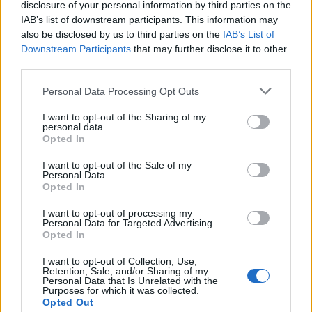
disclosure of your personal information by third parties on the
IAB’s list of downstream participants. This information may
also be disclosed by us to third parties on the
IAB’s List of
Downstream Participants
that may further disclose it to other
third parties.
Please note that this website/app uses one or more Google
Personal Data Processing Opt Outs
services and may gather and store information including but
not limited to your visit or usage behaviour. You may click to
I want to opt-out of the Sharing of my
personal data.
grant or deny consent to Google and its third-party tags to
Opted In
use your data for below specified purposes in below Google
consent section.
I want to opt-out of the Sale of my
Personal Data.
Opted In
I want to opt-out of processing my
Personal Data for Targeted Advertising.
Opted In
I want to opt-out of Collection, Use,
Retention, Sale, and/or Sharing of my
Personal Data that Is Unrelated with the
Purposes for which it was collected.
Opted Out