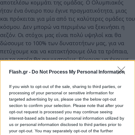
αποτελέσω κομμάτι της ομάδας. Ο Ολυμπιακός
ήταν ένα όνειρο που έγινε πραγματικότητα, μιας
και πρόκειται για μία από τις καλύτερες ομάδες του
κόσμου. Δεν μπορώ να περιμένω να ξεκινήσει η
σεζόν. Οι στόχοι μας είναι πολύ υψηλοί και θα
δώσουμε το 100% των δυνατοτήτων μας, για να
πετύχουμε και να κατακτήσουμε όλα τα τρόπαια,
για τα οποία θα αγωνιστούμε. Εύχομαι να έχουμε
όλοι μια επιτυχημένη και χαρούμενη χρονιά»
Flash.gr -
Do Not Process My Personal Information
δήλωσε στην ιστοσελίδα του ερασιτέχνη
Ολυμπιακού η Νίγκρο, η οποία πριν έρθει στην
If you wish to opt-out of the sale, sharing to third parties, or
Ελλάδα είχε παίξει στις Κοζέντσα, Πεσκάρα,
processing of your personal or sensitive information for
Μιλάνο, Βερόνα, καθώς και στη γαλλική Λιλ.
targeted advertising by us, please use the below opt-out
section to confirm your selection. Please note that after your
opt-out request is processed you may continue seeing
interest-based ads based on personal information utilized by
us or personal information disclosed to third parties prior to
your opt-out. You may separately opt-out of the further