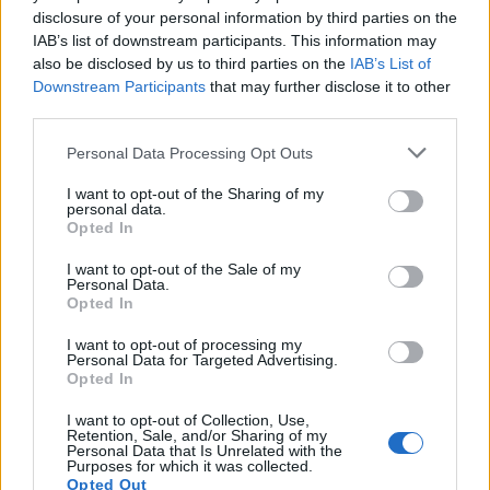
disclosure of your personal information by third parties on the
IAB’s list of downstream participants. This information may
also be disclosed by us to third parties on the
IAB’s List of
Downstream Participants
that may further disclose it to other
third parties.
Please note that this website/app uses one or more Google
Personal Data Processing Opt Outs
services and may gather and store information including but
not limited to your visit or usage behaviour. You may click to
I want to opt-out of the Sharing of my
personal data.
grant or deny consent to Google and its third-party tags to
Opted In
use your data for below specified purposes in below Google
consent section.
I want to opt-out of the Sale of my
Mikel: Μετά την Τουρκία «απόβαση» σε Ινδία και
Personal Data.
Μπανγκλαντές
Opted In
Με ταχύτατους ρυθμούς συνεχίζεται η διεθνής επέκταση της
I want to opt-out of processing my
Personal Data for Targeted Advertising.
Mikel. Το βλέμμα πλέον και στη Νότια Ασία όπου έχει
Opted In
υπογράψει δύο συμφωνίες σε Ινδία και Μπανγκλαντές. Τι
αναφέρει στο Flash.gr o ιδρυτής της CEO της αλυσίδας
I want to opt-out of Collection, Use,
Λευτέρης Κυριακάκης.
Retention, Sale, and/or Sharing of my
Κωστής
Personal Data that Is Unrelated with the
24.01.2025 16:31
Χριστοδούλου
Purposes for which it was collected.
Opted Out