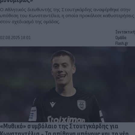
Ο Αθλητικός διευθυντής της Στουτγκάρδης αναφέρθηκε στην
υπόθεση του Κωνσταντέλια, η οποία προκάλεσε καθυστερήσεις
στον σχεδιασμό της ομάδας.
Συντακτική
02.08.2025 18:01
Ομάδα
Flash.gr
«Μυθικό» συμβόλαιο της Στουτγκάρδης για
Κωνσταντέλια - Τα απίθανα μπόνους και το νέο...