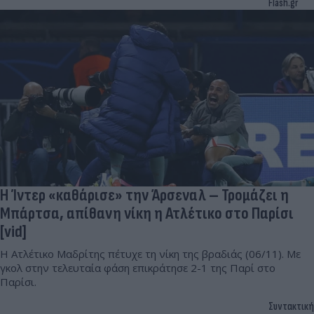
Flash.gr
Η Ίντερ «καθάρισε» την Άρσεναλ – Τρομάζει η
Μπάρτσα, απίθανη νίκη η Ατλέτικο στο Παρίσι
[vid]
Η Ατλέτικο Μαδρίτης πέτυχε τη νίκη της βραδιάς (06/11). Με
γκολ στην τελευταία φάση επικράτησε 2-1 της Παρί στο
Παρίσι.
Συντακτική