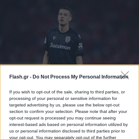
Flash.gr -
Do Not Process My Personal Information
ΠΑΟΚ: Η «χρυσή» πρόταση που απέρριψε ο
Σαββίδης για Κωνσταντέλια
If you wish to opt-out of the sale, sharing to third parties, or
Ο ΠΑΟΚ απέρριψε πρόταση - μαμούθ της Στουτγκάρδης για
processing of your personal or sensitive information for
τον Γιάννη Κωνσταντέλια, έπειτα από απόφαση του Ιβάν
targeted advertising by us, please use the below opt-out
Σαββίδη.
section to confirm your selection. Please note that after your
opt-out request is processed you may continue seeing
Συντακτική
interest-based ads based on personal information utilized by
25.06.2025 20:00
Ομάδα
us or personal information disclosed to third parties prior to
Flash.gr
your opt-out. You may separately opt-out of the further