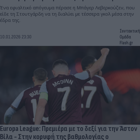
Ένα εφιαλτικό απόγευμα πέρασε η Μπάγερ Λεβερκούζεν, που
είδε τη Στουτγάρδη να τη διαλύει με τέσσερα γκολ μέσα στην
έδρα της.
Συντακτική
10.01.2026 23:30
Ομάδα
Flash.gr
Europa League: Πρεμιέρα με το δεξί για την Άστον
Βίλα - Στην κορυφή της βαθμολογίας ο