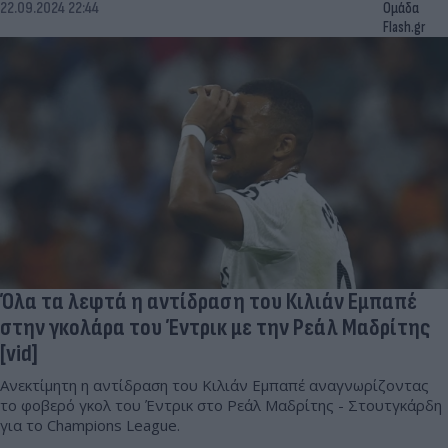
22.09.2024 22:44
Ομάδα
Flash.gr
Όλα τα λεφτά η αντίδραση του Κιλιάν Εμπαπέ
στην γκολάρα του Έντρικ με την Ρεάλ Μαδρίτης
[vid]
Ανεκτίμητη η αντίδραση του Κιλιάν Εμπαπέ αναγνωρίζοντας
το φοβερό γκολ του Έντρικ στο Ρεάλ Μαδρίτης - Στουτγκάρδη
για το Champions League.