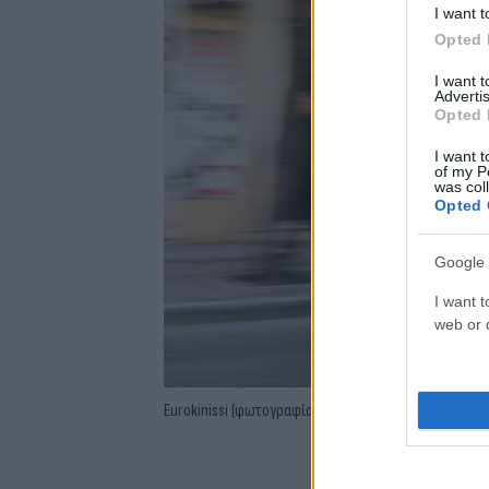
I want t
Opted 
I want 
Advertis
Opted 
I want t
of my P
was col
Opted 
Google 
I want t
web or d
Eurokinissi (φωτογραφία αρχείου)