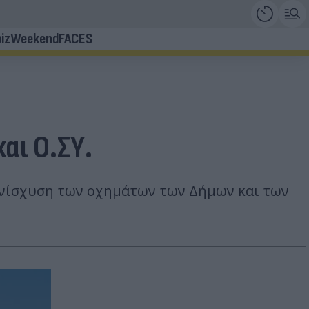
iz
Weekend
FACES
αι Ο.ΣΥ.
 ενίσχυση των οχημάτων των Δήμων και των