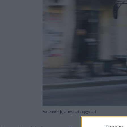
Eurokinissi (φωτογραφία αρχείου)