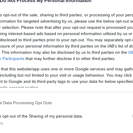
Do Not Process My Personal Information
ν και Μεταφορών
, Βασίλη Οικονόμου, του Υφυπο
βάλλοντος και Ενέργειας, Νικόλαου Ταγαρά και το
to opt-out of the sale, sharing to third parties, or processing of your per
ασίας, Ευάγγελου Τουρνά, θεσπίστηκε το νέο θεσμι
formation for targeted advertising by us, please use the below opt-out s
ια την ίδρυση και λειτουργία των εφεξής ιδρυόμενω
r selection. Please note that after your opt-out request is processed y
κά πρατήρια) που εξυπηρετούν:
eing interest-based ads based on personal information utilized by us or
disclosed to third parties prior to your opt-out. You may separately opt-
losure of your personal information by third parties on the IAB’s list of
αιρείας "Οδικές Συγκοινωνίες" (
Ο.ΣΥ
. Α.Ε.)
. This information may also be disclosed by us to third parties on the
IA
Participants
that may further disclose it to other third parties.
ίκησης (Ο.Τ.Α.) και των επιχειρήσεών τους.
 that this website/app uses one or more Google services and may gath
including but not limited to your visit or usage behaviour. You may click 
 to Google and its third-party tags to use your data for below specifi
ogle consent section.
l Data Processing Opt Outs
o opt-out of the Sharing of my personal data.
In