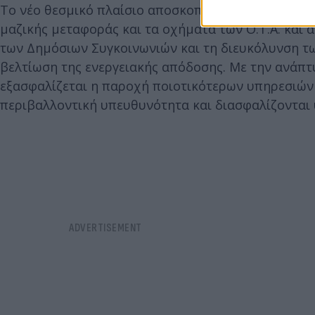
Το νέο θεσμικό πλαίσιο αποσκοπεί στη διαμόρφωση
μαζικής μεταφοράς και τα οχήματα των Ο.Τ.Α. και 
των Δημόσιων Συγκοινωνιών και τη διευκόλυνση τω
βελτίωση της ενεργειακής απόδοσης. Με την ανάπ
εξασφαλίζεται η παροχή ποιοτικότερων υπηρεσιών 
περιβαλλοντική υπευθυνότητα και διασφαλίζονται