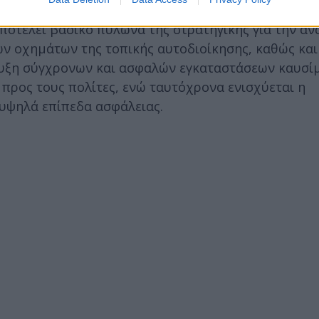
 μιας πιο αποτελεσματικής και βιώσιμης υποδομής
αποτελεί βασικό πυλώνα της στρατηγικής για την α
ν οχημάτων της τοπικής αυτοδιοίκησης, καθώς και
τυξη σύγχρονων και ασφαλών εγκαταστάσεων καυσί
προς τους πολίτες, ενώ ταυτόχρονα ενισχύεται η
 υψηλά επίπεδα ασφάλειας.