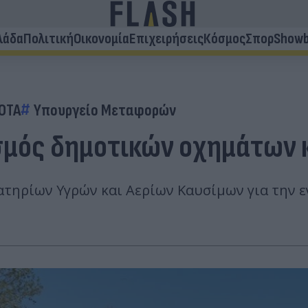
λάδα
Πολιτική
Οικονομία
Επιχειρήσεις
Κόσμος
Σπορ
Showb
ΟΤΑ
Υπουργείο Μεταφορών
σμός δημοτικών οχημάτων κ
ρατηρίων Υγρών και Αερίων Καυσίμων για την