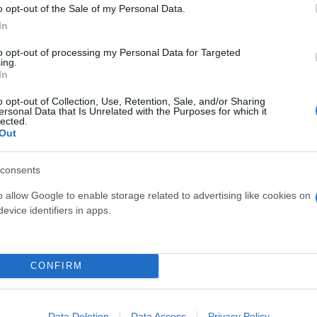
o opt-out of the Sale of my Personal Data.
In
to opt-out of processing my Personal Data for Targeted
ing.
In
o opt-out of Collection, Use, Retention, Sale, and/or Sharing
ersonal Data that Is Unrelated with the Purposes for which it
lected.
Out
consents
o allow Google to enable storage related to advertising like cookies on
evice identifiers in apps.
CONFIRM
Data Deletion
Data Access
Privacy Policy